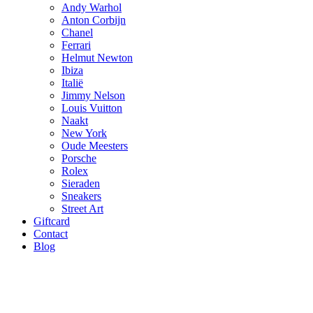
Andy Warhol
Anton Corbijn
Chanel
Ferrari
Helmut Newton
Ibiza
Italië
Jimmy Nelson
Louis Vuitton
Naakt
New York
Oude Meesters
Porsche
Rolex
Sieraden
Sneakers
Street Art
Giftcard
Contact
Blog