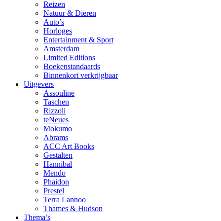
Reizen
Natuur & Dieren
Auto’s
Horloges
Entertainment & Sport
Amsterdam
Limited Editions
Boekenstandaards
Binnenkort verkrijgbaar
Uitgevers
Assouline
Taschen
Rizzoli
teNeues
Mokumo
Abrams
ACC Art Books
Gestalten
Hannibal
Mendo
Phaidon
Prestel
Terra Lannoo
Thames & Hudson
Thema’s