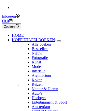
Inloggen
Winkelwagen
€
0
0
Zoeken
HOME
KOFFIETAFELBOEKEN
Alle boeken
Bestsellers
Nieuw
Fotografie
Kunst
Mode
Interieur
Architectuur
Koken
Reizen
Natuur & Dieren
Auto’s
Horloges
Entertainment & Sport
Amsterdam