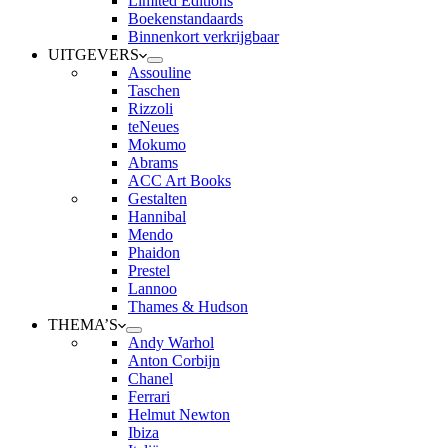
Limited Editions
Boekenstandaards
Binnenkort verkrijgbaar
UITGEVERS
Assouline
Taschen
Rizzoli
teNeues
Mokumo
Abrams
ACC Art Books
Gestalten
Hannibal
Mendo
Phaidon
Prestel
Lannoo
Thames & Hudson
THEMA’S
Andy Warhol
Anton Corbijn
Chanel
Ferrari
Helmut Newton
Ibiza