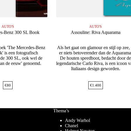
AUTO'S
AUTO'S
es-Benz 300 SL Book
Assouline: Riva Aquarama
boek 'The Mercedes-Benz
Als het gaat om glamour en stijl op zee, 
' is een fotografisch
er niets betoverender dan de Aquarama
 de 300 SL, ook wel de
De houten speedboot, bedacht door d
van de eeuw' genoemd.
legendarische Carlo Riva, is een icoon 
Italiaans design geworden.
€
80
€
1.400
Thema’s
Andy Warhol
Chanel
Helmut Newton