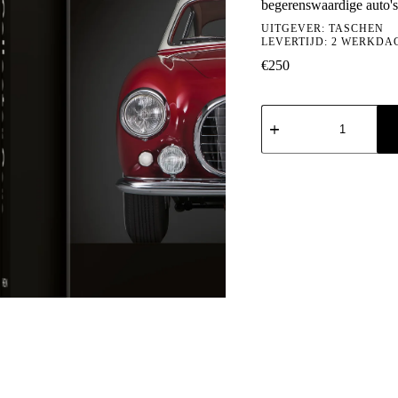
begerenswaardige auto's 
UITGEVER:
TASCHEN
LEVERTIJD: 2 WERKDA
€
250
Ultimate
Collector
Cars
aantal