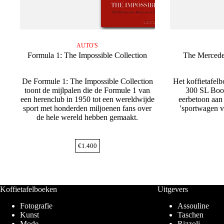
AUTO'S
Formula 1: The Impossible Collection
The Merced
De Formule 1: The Impossible Collection
Het koffietafel
toont de mijlpalen die de Formule 1 van
300 SL Book
een herenclub in 1950 tot een wereldwijde
eerbetoon aan
sport met honderden miljoenen fans over
'sportwagen 
de hele wereld hebben gemaakt.
€
1.400
Koffietafelboeken
Uitgevers
Fotografie
Assouline
Kunst
Taschen
Mode
Rizzoli