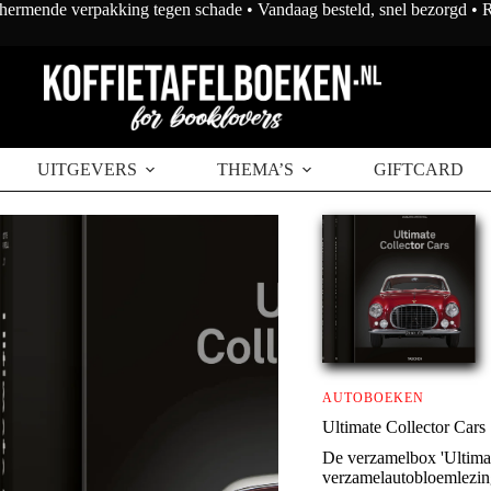
chermende verpakking tegen schade • Vandaag besteld, snel bezorgd •
kelwagen
UITGEVERS
THEMA’S
GIFTCARD
AUTOBOEKEN
Ultimate Collector Cars
De verzamelbox 'Ultimate
verzamelautobloemlezin