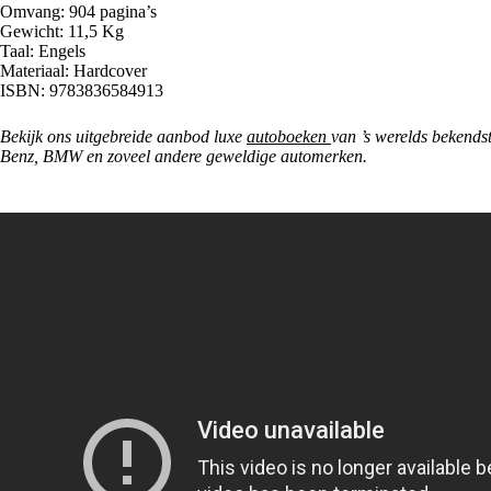
Omvang: 904 pagina’s
Gewicht: 11,5 Kg
Taal: Engels
Materiaal: Hardcover
ISBN: 9783836584913
Bekijk ons uitgebreide aanbod luxe
autoboeken
van ’s werelds bekends
Benz, BMW en zoveel andere geweldige automerken.