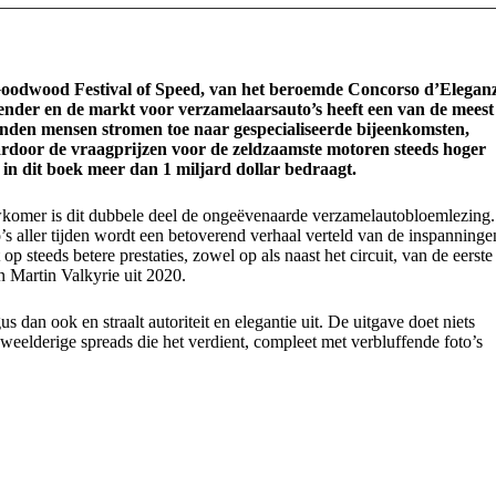
 Goodwood Festival of Speed, van het beroemde Concorso d’Elegan
nder en de markt voor verzamelaarsauto’s heeft een van de meest
enden mensen stromen toe naar gespecialiseerde bijeenkomsten,
aardoor de vraagprijzen voor de zeldzaamste motoren steeds hoger
s in dit boek meer dan 1 miljard dollar bedraagt.
omer is dit dubbele deel de ongeëvenaarde verzamelautobloemlezing.
 aller tijden wordt een betoverend verhaal verteld van de inspanninge
 steeds betere prestaties, zowel op als naast het circuit, van de eerste
 Martin Valkyrie uit 2020.
 dan ook en straalt autoriteit en elegantie uit. De uitgave doet niets
 weelderige spreads die het verdient, compleet met verbluffende foto’s