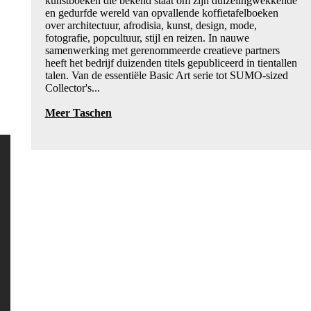
kunstboeken die bekend staat om zijn duizelingwekkende
en gedurfde wereld van opvallende koffietafelboeken
over architectuur, afrodisia, kunst, design, mode,
fotografie, popcultuur, stijl en reizen. In nauwe
samenwerking met gerenommeerde creatieve partners
heeft het bedrijf duizenden titels gepubliceerd in tientallen
talen. Van de essentiële Basic Art serie tot SUMO-sized
Collector's...
Meer Taschen