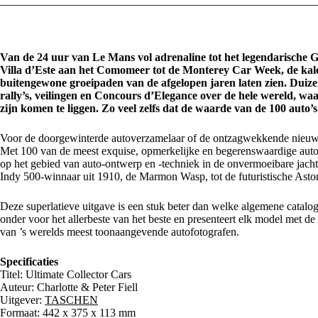
Van de 24 uur van Le Mans vol adrenaline tot het legendarische
Villa d’Este aan het Comomeer tot de Monterey Car Week, de kale
buitengewone groeipaden van de afgelopen jaren laten zien. Duiz
rally’s, veilingen en Concours d’Elegance over de hele wereld, w
zijn komen te liggen. Zo veel zelfs dat de waarde van de 100 auto’
Voor de doorgewinterde autoverzamelaar of de ontzagwekkende nieuwk
Met 100 van de meest exquise, opmerkelijke en begerenswaardige auto’s
op het gebied van auto-ontwerp en -techniek in de onvermoeibare jacht op
Indy 500-winnaar uit 1910, de Marmon Wasp, tot de futuristische Aston
Deze superlatieve uitgave is een stuk beter dan welke algemene catalogus
onder voor het allerbeste van het beste en presenteert elk model met de
van ’s werelds meest toonaangevende autofotografen.
Specificaties
Titel: Ultimate Collector Cars
Auteur: Charlotte & Peter Fiell
Uitgever:
TASCHEN
Formaat: 442 x 375 x 113 mm