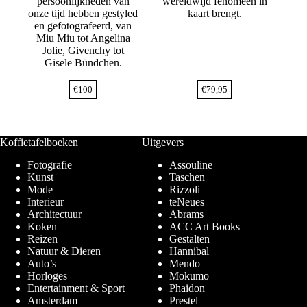
persoonlijkheden van
wereldwijd fenomeen in
onze tijd hebben gestyled
kaart brengt.
en gefotografeerd, van
Miu Miu tot Angelina
Jolie, Givenchy tot
Gisele Bündchen.
€
100
€
79,95
Koffietafelboeken
Uitgevers
Fotografie
Assouline
Kunst
Taschen
Mode
Rizzoli
Interieur
teNeues
Architectuur
Abrams
Koken
ACC Art Books
Reizen
Gestalten
Natuur & Dieren
Hannibal
Auto’s
Mendo
Horloges
Mokumo
Entertainment & Sport
Phaidon
Amsterdam
Prestel