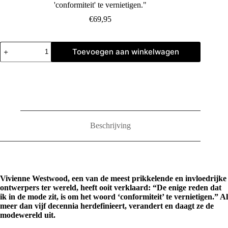
'conformiteit' te vernietigen."
€
69,95
Vivienne
Toevoegen aan winkelwagen
Westwood
Catwalk:
The
Complete
Collections
aantal
Beschrijving
Vivienne Westwood, een van de meest prikkelende en invloedrijke
ontwerpers ter wereld, heeft ooit verklaard: “De enige reden dat
ik in de mode zit, is om het woord ‘conformiteit’ te vernietigen.” Al
meer dan vijf decennia herdefinieert, verandert en daagt ze de
modewereld uit.