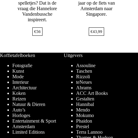
spelletjes? Dat is de
jaar op de fiets van
vraag die Hannelore
Amsterdam naar
Vandenbussche
Singapore.
inspireert.
€
56
€
43,99
Koffietafelboeken
Uitgevers
Fotografie
Assouline
Kunst
Taschen
Mode
Rizzoli
Interieur
teNeues
Architectuur
Abrams
Koken
ACC Art Books
Reizen
Gestalten
Natuur & Dieren
Hannibal
Auto’s
Mendo
Horloges
Mokumo
Entertainment & Sport
Phaidon
Amsterdam
Prestel
Limited Editions
Terra Lannoo
Thames & Hudson