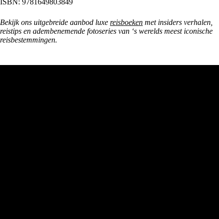
ISBN: 9781649803849
Bekijk ons uitgebreide aanbod luxe
reisboeken
met insiders verhalen,
reistips en adembenemende fotoseries van ‘s werelds meest iconische
reisbestemmingen.