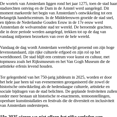
De wortels van Amsterdam liggen rond het jaar 1275, toen de stad haar
stadsrechten ontving en de Dam in de Amstel werd aangelegd. Dit
moment markeerde het begin van Amsterdam’s ontwikkeling tot een
belangrijk handelscentrum. In de Middeleeuwen groeide de stad snel,
en tijdens de Nederlandse Gouden Eeuw in de 17e eeuw werd
Amsterdam de welvarendste stad ter wereld. De beroemde grachten,
die in deze periode werden aangelegd, trekken tot op de dag van
vandaag miljoenen bezoekers van over de hele wereld.
Vandaag de dag wordt Amsterdam wereldwijd geroemd om zijn hoge
levensstandaard, zijn rijke culturele erfgoed en zijn rol op het
wereldtoneel. De stad blijft een centrum voor kunst en cultuur, met
topmusea zoals het Rijksmuseum en het Van Gogh Museum die de
artistieke erfenis levend houden.
Ter gelegenheid van het 750-jarig jubileum in 2025, worden er door
het hele jaar heen tal van evenementen georganiseerd die zowel de
historische ontwikkeling als de hedendaagse culturele, artistieke en
sociale bijdragen van de stad belichten. De geplande festiviteiten zullen
onder meer bestaan uit historische re-enactments, tentoonstellingen,
openbare kunstinstallaties en festivals die de diversiteit en inclusiviteit
van Amsterdam onderstrepen.
“In 2025 vieren we niet alleen het rijke verleden van