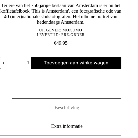
Ter ere van het 750 jarige bestaan van Amsterdam is er nu het
koffietafelboek 'This is Amsterdam', een fotografische ode van
40 (inter)nationale stadsfotografen. Het ultieme portret van
hedendaags Amsterdam.
UITGEVER:
MOKUMO
LEVERTIJD: PRE-ORDER
€
49,95
This
Toevoegen aan winkelwagen
is
Amsterdam
aantal
Beschrijving
Extra informatie