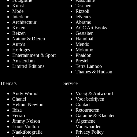
Fotografie
Assouline
Kunst
Taschen
Mode
Rizzoli
Interieur
teNeues
Architectuur
Abrams
Koken
ACC Art Books
Reizen
Gestalten
Natuur & Dieren
Hannibal
Auto’s
Mendo
Horloges
Mokumo
Entertainment & Sport
Phaidon
Amsterdam
Prestel
Limited Editions
Terra Lannoo
Thames & Hudson
Thema’s
Service
Andy Warhol
Vraag & Antwoord
Chanel
Voor bedrijven
Helmut Newton
Contact
Ibiza
Retourneren
Ferrari
Garantie & Klachten
Jimmy Nelson
Algemene
Louis Vuitton
Voorwaarden
Naaktfotografie
Privacy Policy