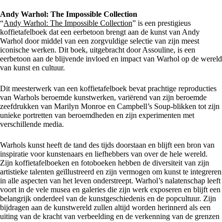
Andy Warhol: The Impossible Collection
“
Andy Warhol: The Impossible Collection
” is een prestigieus
koffietafelboek dat een eerbetoon brengt aan de kunst van Andy
Warhol door middel van een zorgvuldige selectie van zijn meest
iconische werken. Dit boek, uitgebracht door Assouline, is een
eerbetoon aan de blijvende invloed en impact van Warhol op de wereld
van kunst en cultuur.
Dit meesterwerk van een koffietafelboek bevat prachtige reproducties
van Warhols beroemde kunstwerken, variërend van zijn beroemde
zeefdrukken van Marilyn Monroe en Campbell’s Soup-blikken tot zijn
unieke portretten van beroemdheden en zijn experimenten met
verschillende media.
Warhols kunst heeft de tand des tijds doorstaan en blijft een bron van
inspiratie voor kunstenaars en liefhebbers van over de hele wereld.
Zijn koffietafelboeken en fotoboeken hebben de diversiteit van zijn
artistieke talenten geïllustreerd en zijn vermogen om kunst te integreren
in alle aspecten van het leven onderstreept. Warhol’s nalatenschap leeft
voort in de vele musea en galeries die zijn werk exposeren en blijft een
belangrijk onderdeel van de kunstgeschiedenis en de popcultuur. Zijn
bijdragen aan de kunstwereld zullen altijd worden herinnerd als een
uiting van de kracht van verbeelding en de verkenning van de grenzen