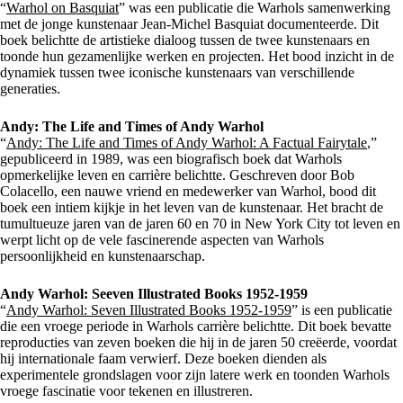
“
Warhol on Basquiat
” was een publicatie die Warhols samenwerking
met de jonge kunstenaar Jean-Michel Basquiat documenteerde. Dit
boek belichtte de artistieke dialoog tussen de twee kunstenaars en
toonde hun gezamenlijke werken en projecten. Het bood inzicht in de
dynamiek tussen twee iconische kunstenaars van verschillende
generaties.
Andy: The Life and Times of Andy Warhol
“
Andy: The Life and Times of Andy Warhol: A Factual Fairytale
,”
gepubliceerd in 1989, was een biografisch boek dat Warhols
opmerkelijke leven en carrière belichtte. Geschreven door Bob
Colacello, een nauwe vriend en medewerker van Warhol, bood dit
boek een intiem kijkje in het leven van de kunstenaar. Het bracht de
tumultueuze jaren van de jaren 60 en 70 in New York City tot leven en
werpt licht op de vele fascinerende aspecten van Warhols
persoonlijkheid en kunstenaarschap.
Andy Warhol: Seeven Illustrated Books 1952-1959
“
Andy Warhol: Seven Illustrated Books 1952-1959
” is een publicatie
die een vroege periode in Warhols carrière belichtte. Dit boek bevatte
reproducties van zeven boeken die hij in de jaren 50 creëerde, voordat
hij internationale faam verwierf. Deze boeken dienden als
experimentele grondslagen voor zijn latere werk en toonden Warhols
vroege fascinatie voor tekenen en illustreren.