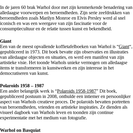
In de jaren 60 brak Warhol door met zijn kenmerkende benadering van
alledaagse voorwerpen en beroemdheden. Zijn serie zeefdrukken van
beroemdheden zoals Marilyn Monroe en Elvis Presley werd al snel
iconisch en was een weergave van zijn fascinatie voor de
consumptiecultuur en de relatie tussen kunst en bekendheid.
Giant
Een van de meest opvallende koffietafelboeken van Warhol is “
Giant
“,
gepubliceerd in 1973. Dit boek bevatte zijn observaties en illustraties
van alledaagse objecten en situaties, en werd een manifest van zijn
artistieke visie. Het toonde Warhols unieke vermogen om alledaagse
items te transformeren in kunstwerken en zijn interesse in het
democratiseren van kunst.
Polaroids 1958 – 1987
Een ander belangrijk werk is “
Polaroids 1958-1987
” Dit boek,
gepubliceerd postuum in 2008, onthulde een intiemer en persoonlijker
aspect van Warhols creatieve proces. De polaroids bevatten portretten
van beroemdheden, vrienden en artistieke inspiraties. Ze dienden als
visueel dagboek van Warhols leven en toonden zijn continue
experimentatie met het medium van fotografie.
Warhol on Basquiat