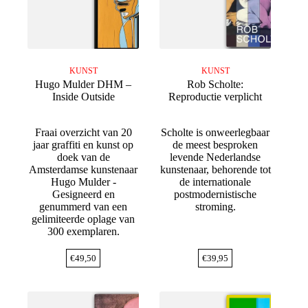
KUNST
KUNST
Hugo Mulder DHM –
Rob Scholte:
Inside Outside
Reproductie verplicht
Fraai overzicht van 20
Scholte is onweerlegbaar
jaar graffiti en kunst op
de meest besproken
doek van de
levende Nederlandse
Amsterdamse kunstenaar
kunstenaar, behorende tot
Hugo Mulder -
de internationale
Gesigneerd en
postmodernistische
genummerd van een
stroming.
gelimiteerde oplage van
300 exemplaren.
€
49,50
€
39,95