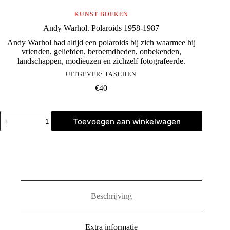
KUNST BOEKEN
Andy Warhol. Polaroids 1958-1987
Andy Warhol had altijd een polaroids bij zich waarmee hij
vrienden, geliefden, beroemdheden, onbekenden,
landschappen, modieuzen en zichzelf fotografeerde.
UITGEVER:
TASCHEN
€
40
Andy
Toevoegen aan winkelwagen
Warhol.
Polaroids
1958-
1987
aantal
Beschrijving
Extra informatie