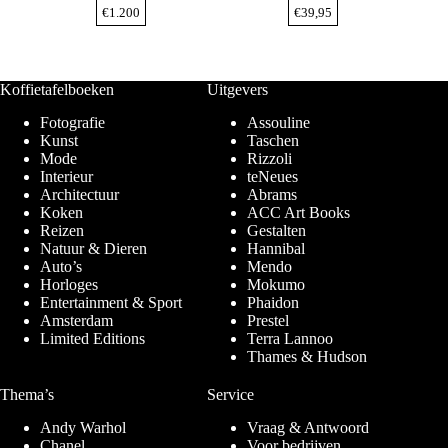
€
1.200
€
39,95
Koffietafelboeken
Uitgevers
Fotografie
Assouline
Kunst
Taschen
Mode
Rizzoli
Interieur
teNeues
Architectuur
Abrams
Koken
ACC Art Books
Reizen
Gestalten
Natuur & Dieren
Hannibal
Auto’s
Mendo
Horloges
Mokumo
Entertainment & Sport
Phaidon
Amsterdam
Prestel
Limited Editions
Terra Lannoo
Thames & Hudson
Thema’s
Service
Andy Warhol
Vraag & Antwoord
Chanel
Voor bedrijven