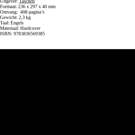
Uitgever:
Taschen
Formaat: 236 x 297 x 40 mm
Omvang: 408 pagina’s
Gewicht: 2,3 kg
Taal: Engels
Materiaal: Hardcover
ISBN: 9783836569385