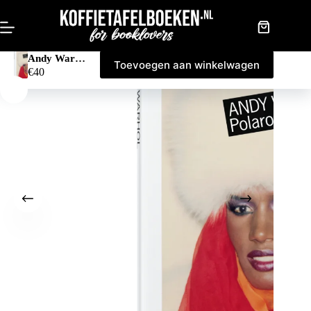
Doorgaan
naar
artikel
Winkelwag
Andy Warhol. Polaroids 1958-1987
Toevoegen aan winkelwagen
€
40