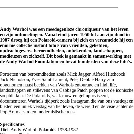
Andy Warhol was een meedogenloze chroniqueur van het leven
en zijn ontmoetingen. Vanaf eind jaren 1950 tot aan zijn dood in
1987 droeg hij een Polaroid-camera bij zich en verzamelde hij een
enorme collectie instant foto’s van vrienden, geliefden,
opdrachtgevers, beroemdheden, onbekenden, landschappen,
modieuzen en zichzelf. Dit boek is gemaakt in samenwerking met
de Andy Warhol Foundation en bevat honderden van deze foto’s.
Portretten van beroemdheden zoals Mick Jagger, Alfred Hitchcock,
Jack Nicholson, Yves Saint Laurent, Pelé, Debbie Harry zijn
opgenomen naast beelden van Warhols entourage en high life,
landschappen en stillevens van Cabbage Patch poppen tot de iconische
soepblikken. De Polaroids, vaak rauw en geïmproviseerd,
documenteren Warhols tijdperk zoals Instagram die van ons vastlegt en
bieden een uniek verslag van het leven, de wereld en de visie achter de
Pop Art maestro en modernistische reus.
Specificaties
Titel: Andy Warhol. Polaroids 1958-1987