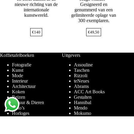
nieuwe richting van de
Gesigneerd en
internationale
genummerd van een
kunstwereld.
gelimiteerde oplage van
300 exemplaren.
€
140
€
49,50
Koffietafelboeken
Uitgevers
Fotografie
Assouline
Kunst
Taschen
Mode
Rizzoli
Interieur
teNeues
Architectuur
Abrams
Koken
ACC Art Books
Reizen
Gestalten
Natuur & Dieren
Hannibal
Auto’s
Mendo
Horloges
Mokumo
Entertainment & Sport
Phaidon
Amsterdam
Prestel
Limited Editions
Terra Lannoo