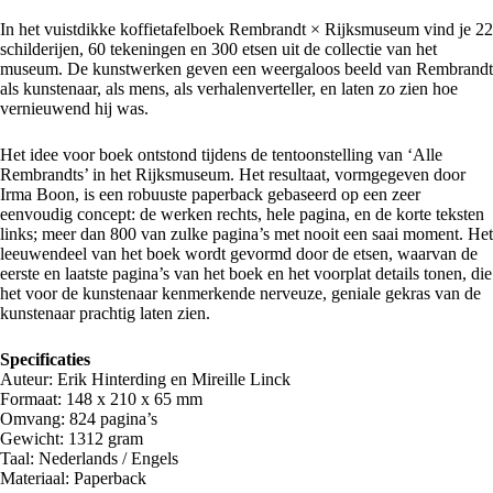
In het vuistdikke koffietafelboek Rembrandt × Rijksmuseum vind je 22
schilderijen, 60 tekeningen en 300 etsen uit de collectie van het
museum. De kunstwerken geven een weergaloos beeld van Rembrandt
als kunstenaar, als mens, als verhalenverteller, en laten zo zien hoe
vernieuwend hij was.
Het idee voor boek ontstond tijdens de tentoonstelling van ‘Alle
Rembrandts’ in het Rijksmuseum. Het resultaat, vormgegeven door
Irma Boon, is een robuuste paperback gebaseerd op een zeer
eenvoudig concept: de werken rechts, hele pagina, en de korte teksten
links; meer dan 800 van zulke pagina’s met nooit een saai moment. Het
leeuwendeel van het boek wordt gevormd door de etsen, waarvan de
eerste en laatste pagina’s van het boek en het voorplat details tonen, die
het voor de kunstenaar kenmerkende nerveuze, geniale gekras van de
kunstenaar prachtig laten zien.
Specificaties
Auteur: Erik Hinterding en Mireille Linck
Formaat: 148 x 210 x 65 mm
Omvang: 824 pagina’s
Gewicht: 1312 gram
Taal: Nederlands / Engels
Materiaal: Paperback