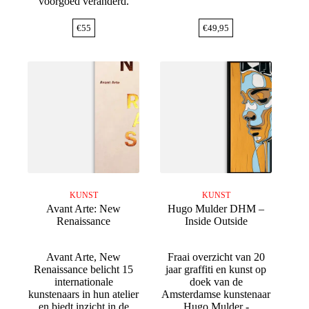
voorgoed veranderd.
€
55
€
49,95
KUNST
KUNST
Avant Arte: New
Hugo Mulder DHM –
Renaissance
Inside Outside
Avant Arte, New
Fraai overzicht van 20
Renaissance belicht 15
jaar graffiti en kunst op
internationale
doek van de
kunstenaars in hun atelier
Amsterdamse kunstenaar
en biedt inzicht in de
Hugo Mulder -