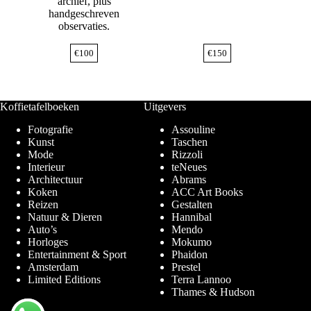
archief, plus
handgeschreven
observaties.
€
100
€
150
Koffietafelboeken
Uitgevers
Fotografie
Assouline
Kunst
Taschen
Mode
Rizzoli
Interieur
teNeues
Architectuur
Abrams
Koken
ACC Art Books
Reizen
Gestalten
Natuur & Dieren
Hannibal
Auto’s
Mendo
Horloges
Mokumo
Entertainment & Sport
Phaidon
Amsterdam
Prestel
Limited Editions
Terra Lannoo
Thames & Hudson