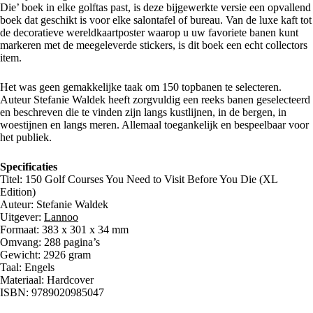
Die’ boek in elke golftas past, is deze bijgewerkte versie een opvallend
boek dat geschikt is voor elke salontafel of bureau. Van de luxe kaft tot
de decoratieve wereldkaartposter waarop u uw favoriete banen kunt
markeren met de meegeleverde stickers, is dit boek een echt collectors
item.
Het was geen gemakkelijke taak om 150 topbanen te selecteren.
Auteur Stefanie Waldek heeft zorgvuldig een reeks banen geselecteerd
en beschreven die te vinden zijn langs kustlijnen, in de bergen, in
woestijnen en langs meren. Allemaal toegankelijk en bespeelbaar voor
het publiek.
Specificaties
Titel: 150 Golf Courses You Need to Visit Before You Die (XL
Edition)
Auteur: Stefanie Waldek
Uitgever:
Lannoo
Formaat: 383 x 301 x 34 mm
Omvang: 288 pagina’s
Gewicht: 2926 gram
Taal: Engels
Materiaal: Hardcover
ISBN: 9789020985047