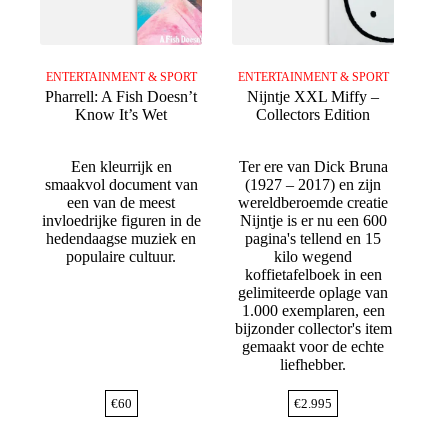
ENTERTAINMENT & SPORT
ENTERTAINMENT & SPORT
Pharrell: A Fish Doesn’t
Nijntje XXL Miffy –
Know It’s Wet
Collectors Edition
Een kleurrijk en
Ter ere van Dick Bruna
smaakvol document van
(1927 – 2017) en zijn
een van de meest
wereldberoemde creatie
invloedrijke figuren in de
Nijntje is er nu een 600
hedendaagse muziek en
pagina's tellend en 15
populaire cultuur.
kilo wegend
koffietafelboek in een
gelimiteerde oplage van
1.000 exemplaren, een
bijzonder collector's item
gemaakt voor de echte
liefhebber.
€
60
€
2.995