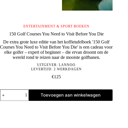
ENTERTAINMENT & SPORT BOEKEN
150 Golf Courses You Need to Visit Before You Die
De extra grote luxe editie van het koffietafelboek '150 Golf
Courses You Need to Visit Before You Die' is een cadeau voor
elke golfer – expert of beginner – die ervan droomt om de
wereld rond te reizen naar de mooiste golfbanen.
UITGEVER:
LANNOO
LEVERTIJD: 2 WERKDAGEN
€
125
150
Toevoegen aan winkelwagen
Golf
Courses
You
Need
to
Visit
Before