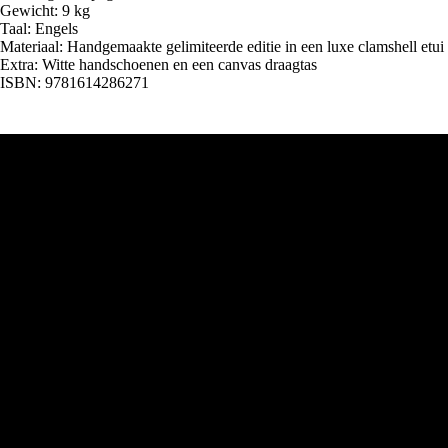
Gewicht: 9 kg
Taal: Engels
Materiaal: Handgemaakte gelimiteerde editie in een luxe clamshell etui
Extra: Witte handschoenen en een canvas draagtas
ISBN: 9781614286271