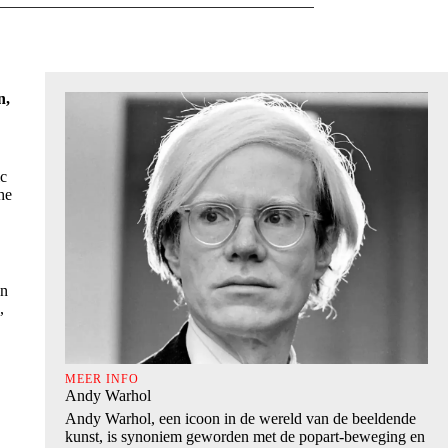
n,
c
he
en
,
MEER INFO
Andy Warhol
Andy Warhol, een icoon in de wereld van de beeldende
kunst, is synoniem geworden met de popart-beweging en