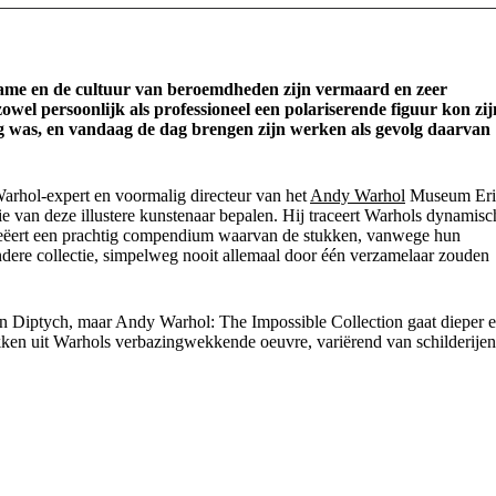
ame en de cultuur van beroemdheden zijn vermaard en zeer
zowel persoonlijk als professioneel een polariserende figuur kon zij
ing was, en vandaag de dag brengen zijn werken als gevolg daarvan
arhol-expert en voormalig directeur van het
Andy Warhol
Museum Eri
e van deze illustere kunstenaar bepalen. Hij traceert Warhols dynamisc
en creëert een prachtig compendium waarvan de stukken, vanwege hun
dere collectie, simpelweg nooit allemaal door één verzamelaar zouden
 Diptych, maar Andy Warhol: The Impossible Collection gaat dieper 
ken uit Warhols verbazingwekkende oeuvre, variërend van schilderijen