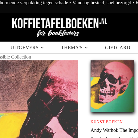
chermende verpakking tegen schade • Vandaag besteld, snel bezorgd •
UITGEVERS
THEMA’S
GIFTCARD
ible Collection
KUNST BOEKEN
Andy Warhol: The Impos