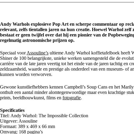
Andy Warhols explosieve Pop Art en scherpe commentaar op recl
relevant, zelfs tientallen jaren na hun creatie. Hoewel Warhol zelf 
bestaat er geen twijfel over dat hij een pionier van de Popbeweg
regelmatig astronomische prijzen op.
Speciaal voor
Assouline’s
ultieme Andy Warhol koffietafelboek heeft W
Shiner de 100 belangrijkste, unieke werken samengesteld die de evoluti
carrière van de late jaren veertig tot het einde van de jaren tachtig 
zeldzaamheid, waarde en prestige als onderdeel van een museum- of an
kunnen worden verworven.
Gewone kunstliefhebbers kennen Campbell’s Soup Cans en het Marilyn
onthult een aantal minder alomtegenwoordige maar even krachtige stuk
prints, beeldhouwkunst, films en
fotografie
.
Specificaties
Titel: Andy Warhol: The Impossible Collection
Uitgever: Assouline
Formaat: 389 x 469 x 66 mm
Omvang: 168 pagina’s