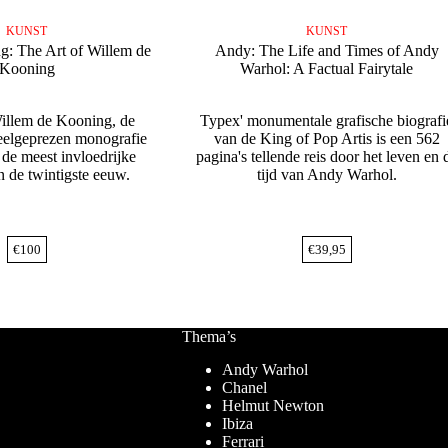
KUNST
KUNST
g: The Art of Willem de
Andy: The Life and Times of Andy
Kooning
Warhol: A Factual Fairytale
illem de Kooning, de
Typex' monumentale grafische biografi
veelgeprezen monografie
van de King of Pop Artis is een 562
 de meest invloedrijke
pagina's tellende reis door het leven en 
n de twintigste eeuw.
tijd van Andy Warhol.
€
100
€
39,95
Thema’s
Andy Warhol
Chanel
Helmut Newton
Ibiza
Ferrari