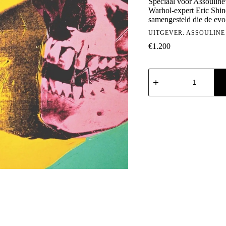
Speciaal voor Assouline
Warhol-expert Eric Shin
samengesteld die de evol
UITGEVER:
ASSOULINE
€
1.200
Andy
Warhol:
The
Impossible
Collection
aantal