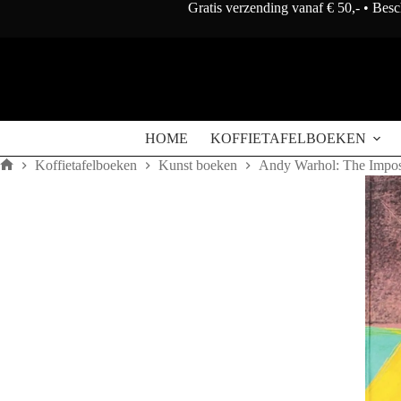
Doorgaan
Gratis verzending vanaf € 50,- • Bes
naar
artikel
HOME
KOFFIETAFELBOEKEN
Koffietafelboeken
Kunst boeken
Andy Warhol: The Imposs
Home