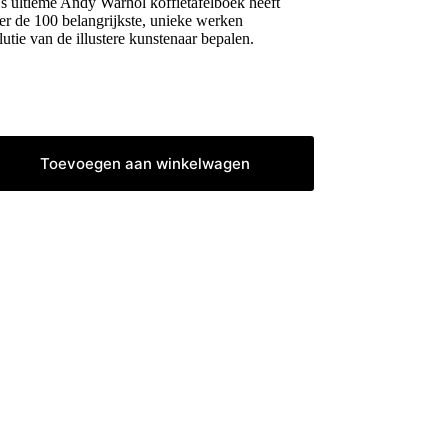
's ultieme Andy Warhol koffietafelboek heeft
er de 100 belangrijkste, unieke werken
utie van de illustere kunstenaar bepalen.
Toevoegen aan winkelwagen