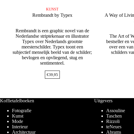
KUNST
Rembrandt by Typex
A Way of Livin
Rembrandt is een graphic novel van de
Nederlandse striptekenaar en illustrator
The Art of W
Typex over Nederlands grootste
bestseller en 
meesterschilder. Typex toont een
over een van
subjectief menselijk beeld van de schilder;
schilders va
bevlogen en opvliegend, stug en
sentimenteel.
€
39,95
Koffietafelboeken
Uitgevers
Fotografie
Assouline
Kunst
Taschen
Mode
Rizzoli
Interieur
teNeues
Architectuur
Abrams