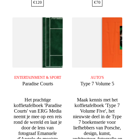
€
120
€
70
ENTERTAINMENT & SPORT
AUTO'S
Paradise Courts
Type 7 Volume 5
Het prachtige
Maak kennis met het
koffietafelboek 'Paradise
koffietafelboek 'Type 7
Courts' van ERG Media
Volume Five', het
neemt je mee op een reis
nieuwste deel in de Type
rond de wereld en laat je
7 boekenserie voor
door de lens van
liefhebbers van Porsche,
fotograaf Emanuele
design, kunst,
d'Angelo de mooiste
architectuur, fotografie en