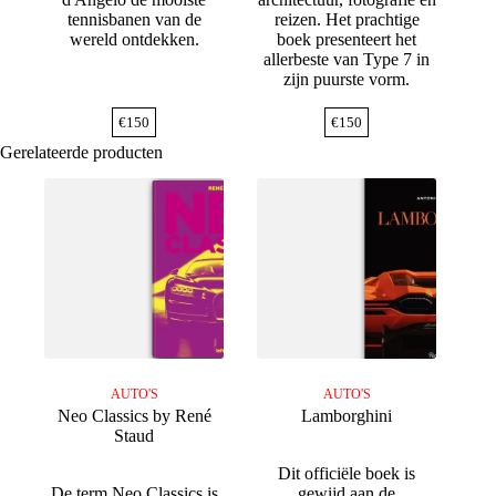
tennisbanen van de
reizen. Het prachtige
wereld ontdekken.
boek presenteert het
allerbeste van Type 7 in
zijn puurste vorm.
€
150
€
150
Gerelateerde producten
AUTO'S
AUTO'S
Neo Classics by René
Lamborghini
Staud
Dit officiële boek is
De term Neo Classics is
gewijd aan de