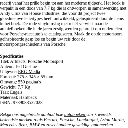
racerij vanaf het prille begin tot aan het moderne tijdperk. Het boek is
verpakt in een doos van 7,7 kg die is ontworpen in samenwerking met
Andy Cruz van House Industries, die voor dit project twee
gloednieuwe lettertypes heeft ontwikkeld, geïnspireerd door de items
in het boek. De rode vinylomslag met reliëf verwijst naar de
archiefboeken die in de jaren zestig werden gebruikt om onderdelen
voor Porsche-raceauto’s te catalogiseren. Maak de op de motorsport
geïnspireerde gesp los en begin uw reis door de
motorsportgeschiedenis van Porsche.
Specificaties
Titel: Artifacts: Porsche Motorsport
Auteur: Ted Gushue
Uitgever:
ERG Media
Formaat: 275 × 345 × 55 mm
Omvang: 550 pagina’s
Gewicht: 7,7 Kg
Taal: Engels
Materiaal: Hardback
ISBN: 9789083532028
Bekijk ons uitgebreide aanbod luxe
autoboeken
van ’s werelds
bekendste merken zoals Ferrari, Porsche, Lamborgini, Aston Martin,
Mercedes Benz, BMW en zoveel andere geweldige automerken.