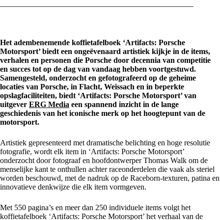
Het adembenemende koffietafelboek ‘Artifacts: Porsche
Motorsport’ biedt een ongeëvenaard artistiek kijkje in de items,
verhalen en personen die Porsche door decennia van competitie
en succes tot op de dag van vandaag hebben voortgestuwd.
Samengesteld, onderzocht en gefotografeerd op de geheime
locaties van Porsche, in Flacht, Weissach en in beperkte
opslagfaciliteiten, biedt ‘Artifacts: Porsche Motorsport’ van
uitgever
ERG Media
een spannend inzicht in de lange
geschiedenis van het iconische merk op het hoogtepunt van de
motorsport.
Artistiek gepresenteerd met dramatische belichting en hoge resolutie
fotografie, wordt elk item in ‘Artifacts: Porsche Motorsport’
onderzocht door fotograaf en hoofdontwerper Thomas Walk om de
menselijke kant te onthullen achter raceonderdelen die vaak als steriel
worden beschouwd, met de nadruk op de Raceborn-texturen, patina en
innovatieve denkwijze die elk item vormgeven.
Met 550 pagina’s en meer dan 250 individuele items volgt het
koffietafelboek ‘Artifacts: Porsche Motorsport’ het verhaal van de