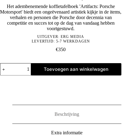
Het adembenemende koffietafelboek 'Artifacts: Porsche
Motorsport' biedt een ongeëvenaard artistiek kijkje in de items,
verhalen en personen die Porsche door decennia van
competitie en succes tot op de dag van vandaag hebben
voortgestuwd.
UITGEVER:
ERG MEDIA
LEVERTIJD: 5-7 WERKDAGEN
€
350
Artifacts:
Toevoegen aan winkelwagen
Porsche
Motorsport
aantal
Beschrijving
Extra informatie