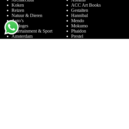
Koken
ACC Art Books
Reizen
Gestalten
Natuur & Dieren
Hannibal
Auto’s
Mendo
Horloges
Mokumo
Entertainment & Sport
Phaidon
Amsterdam
Prestel
Limited Editions
Terra Lannoo
Thames & Hudson
Thema’s
Service
Andy Warhol
Vraag & Antwoord
Chanel
Voor bedrijven
Helmut Newton
Contact
Ibiza
Retourneren
Ferrari
Garantie & Klachten
Jimmy Nelson
Algemene
Louis Vuitton
Voorwaarden
Naaktfotografie
Privacy Policy
New York
Disclaimer
Oude Meesters
Blog
Porsche
Rolex
Sieraden