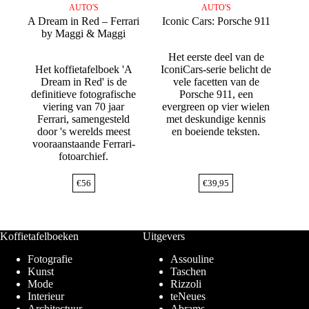
AUTO'S
AUTO'S
A Dream in Red – Ferrari
Iconic Cars: Porsche 911
by Maggi & Maggi
Het eerste deel van de
Het koffietafelboek 'A
IconiCars-serie belicht de
Dream in Red' is de
vele facetten van de
definitieve fotografische
Porsche 911, een
viering van 70 jaar
evergreen op vier wielen
Ferrari, samengesteld
met deskundige kennis
door 's werelds meest
en boeiende teksten.
vooraanstaande Ferrari-
fotoarchief.
€
56
€
39,95
Koffietafelboeken
Uitgevers
Fotografie
Assouline
Kunst
Taschen
Mode
Rizzoli
Interieur
teNeues
Architectuur
Abrams