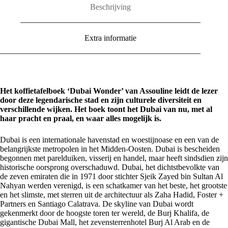
Beschrijving
Extra informatie
Het koffietafelboek ‘Dubai Wonder’ van Assouline leidt de lezer
door deze legendarische stad en zijn culturele diversiteit en
verschillende wijken. Het boek toont het Dubai van nu, met al
haar pracht en praal, en waar alles mogelijk is.
Dubai is een internationale havenstad en woestijnoase en een van de
belangrijkste metropolen in het Midden-Oosten. Dubai is bescheiden
begonnen met parelduiken, visserij en handel, maar heeft sindsdien zijn
historische oorsprong overschaduwd. Dubai, het dichtstbevolkte van
de zeven emiraten die in 1971 door stichter Sjeik Zayed bin Sultan Al
Nahyan werden verenigd, is een schatkamer van het beste, het grootste
en het slimste, met sterren uit de architectuur als Zaha Hadid, Foster +
Partners en Santiago Calatrava. De skyline van Dubai wordt
gekenmerkt door de hoogste toren ter wereld, de Burj Khalifa, de
gigantische Dubai Mall, het zevensterrenhotel Burj Al Arab en de