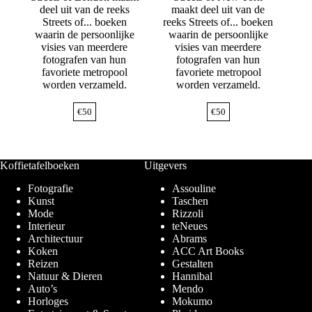
deel uit van de reeks
maakt deel uit van de
Streets of... boeken
reeks Streets of... boeken
waarin de persoonlijke
waarin de persoonlijke
visies van meerdere
visies van meerdere
fotografen van hun
fotografen van hun
favoriete metropool
favoriete metropool
worden verzameld.
worden verzameld.
€
50
€
50
Koffietafelboeken
Uitgevers
Fotografie
Assouline
Kunst
Taschen
Mode
Rizzoli
Interieur
teNeues
Architectuur
Abrams
Koken
ACC Art Books
Reizen
Gestalten
Natuur & Dieren
Hannibal
Auto’s
Mendo
Horloges
Mokumo