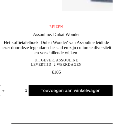
REIZEN
Assouline: Dubai Wonder
Het koffietafelboek 'Dubai Wonder' van Assouline leidt de
lezer door deze legendarische stad en zijn culturele diversiteit
en verschillende wijken.
UITGEVER:
ASSOULINE
LEVERTIJD: 2 WERKDAGEN
€
105
Assouline:
Toevoegen aan winkelwagen
Dubai
Wonder
aantal