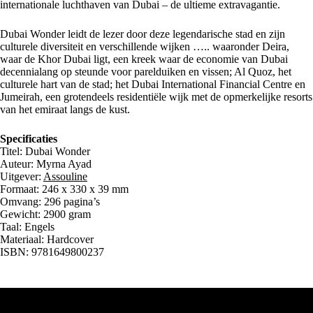
internationale luchthaven van Dubai – de ultieme extravagantie.
Dubai Wonder leidt de lezer door deze legendarische stad en zijn
culturele diversiteit en verschillende wijken ….. waaronder Deira,
waar de Khor Dubai ligt, een kreek waar de economie van Dubai
decennialang op steunde voor parelduiken en vissen; Al Quoz, het
culturele hart van de stad; het Dubai International Financial Centre en
Jumeirah, een grotendeels residentiële wijk met de opmerkelijke resorts
van het emiraat langs de kust.
Specificaties
Titel: Dubai Wonder
Auteur: Myrna Ayad
Uitgever:
Assouline
Formaat: 246 x 330 x 39 mm
Omvang: 296 pagina’s
Gewicht: 2900 gram
Taal: Engels
Materiaal: Hardcover
ISBN: 9781649800237