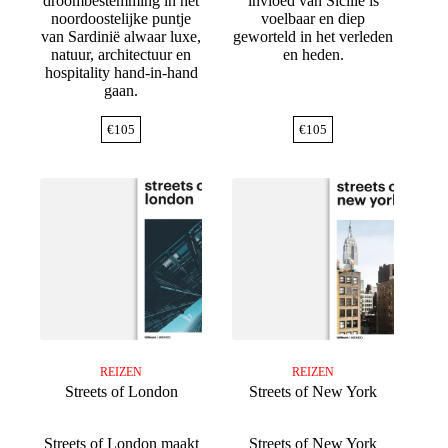
droombestemming in het
invloed van Sicilië is
noordoostelijke puntje
voelbaar en diep
van Sardinië alwaar luxe,
geworteld in het verleden
natuur, architectuur en
en heden.
hospitality hand-in-hand
gaan.
€
105
€
105
REIZEN
REIZEN
Streets of London
Streets of New York
Streets of London maakt
Streets of New York