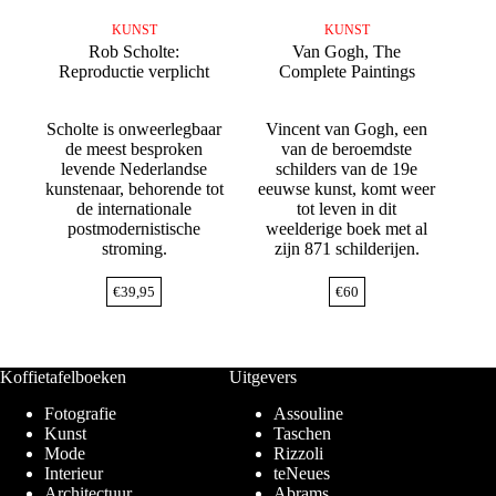
KUNST
KUNST
Rob Scholte:
Van Gogh, The
Reproductie verplicht
Complete Paintings
Scholte is onweerlegbaar
Vincent van Gogh, een
de meest besproken
van de beroemdste
levende Nederlandse
schilders van de 19e
kunstenaar, behorende tot
eeuwse kunst, komt weer
de internationale
tot leven in dit
postmodernistische
weelderige boek met al
stroming.
zijn 871 schilderijen.
€
39,95
€
60
Koffietafelboeken
Uitgevers
Fotografie
Assouline
Kunst
Taschen
Mode
Rizzoli
Interieur
teNeues
Architectuur
Abrams