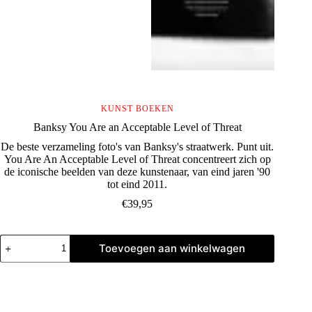
KUNST BOEKEN
Banksy You Are an Acceptable Level of Threat
De beste verzameling foto's van Banksy's straatwerk. Punt uit.
You Are An Acceptable Level of Threat concentreert zich op
de iconische beelden van deze kunstenaar, van eind jaren '90
tot eind 2011.
€
39,95
Banksy
Toevoegen aan winkelwagen
You
Are
an
Acceptable
Level
of