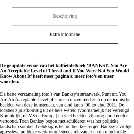
Threat
aantal
Beschrijving
Extra informatie
De geupdate versie van het koffietafelboek ‘BANKSY. You Are
An Acceptable Level of Threat and If You Were Not You Would
Know About It’ heeft meer pagina’s, meer foto’s en meer
woorden.
De beste verzameling foto’s van Banksy’s straatwerk. Punt uit. You
Are An Acceptable Level of Threat concentreert zich op de iconische
beelden van deze kunstenaar, van eind jaren ’90 tot eind 2011. De
locaties zijn afkomstig uit de hele wereld (voornamelijk het Verenigd
Koninkrijk, de VS en Europa) en veel beelden zijn nog nooit eerder
vertoond. Toen Banksy begon met schilderen was het politieke
landschap somber. Gelukkig is het nu tien keer erger. Banksy’s vrolijk
agressieve politieke werk wordt steeds relevanter en dit uitgebreide