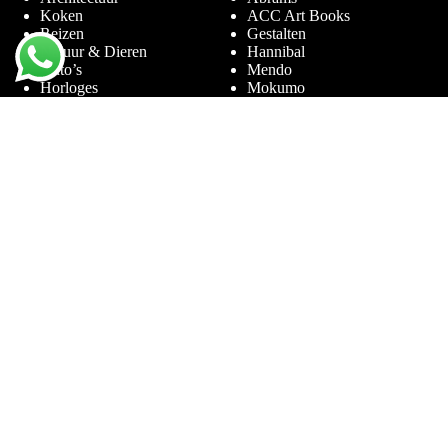
Koken
ACC Art Books
Reizen
Gestalten
Natuur & Dieren
Hannibal
Auto’s
Mendo
Horloges
Mokumo
Entertainment & Sport
Phaidon
Amsterdam
Prestel
Limited Editions
Terra Lannoo
Thames & Hudson
Thema’s
Service
Andy Warhol
Vraag & Antwoord
Chanel
Voor bedrijven
Helmut Newton
Contact
Ibiza
Retourneren
Ferrari
Garantie & Klachten
Jimmy Nelson
Algemene
Louis Vuitton
Voorwaarden
Naaktfotografie
Privacy Policy
New York
Disclaimer
Oude Meesters
Blog
Porsche
Rolex
Sieraden