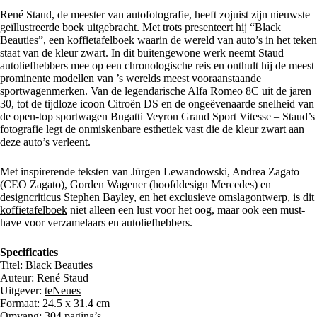
René Staud, de meester van autofotografie, heeft zojuist zijn nieuwste
geïllustreerde boek uitgebracht. Met trots presenteert hij “Black
Beauties”, een koffietafelboek waarin de wereld van auto’s in het teken
staat van de kleur zwart. In dit buitengewone werk neemt Staud
autoliefhebbers mee op een chronologische reis en onthult hij de meest
prominente modellen van ’s werelds meest vooraanstaande
sportwagenmerken. Van de legendarische Alfa Romeo 8C uit de jaren
30, tot de tijdloze icoon Citroën DS en de ongeëvenaarde snelheid van
de open-top sportwagen Bugatti Veyron Grand Sport Vitesse – Staud’s
fotografie legt de onmiskenbare esthetiek vast die de kleur zwart aan
deze auto’s verleent.
Met inspirerende teksten van Jürgen Lewandowski, Andrea Zagato
(CEO Zagato), Gorden Wagener (hoofddesign Mercedes) en
designcriticus Stephen Bayley, en het exclusieve omslagontwerp, is dit
koffietafelboek
niet alleen een lust voor het oog, maar ook een must-
have voor verzamelaars en autoliefhebbers.
Specificaties
Titel: Black Beauties
Auteur: René Staud
Uitgever:
teNeues
Formaat: 24.5 x 31.4 cm
Omvang: 304 pagina’s