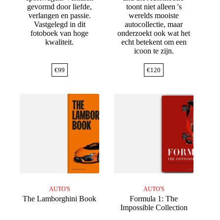
gevormd door liefde,
toont niet alleen 's
verlangen en passie.
werelds mooiste
Vastgelegd in dit
autocollectie, maar
fotoboek van hoge
onderzoekt ook wat het
kwaliteit.
echt betekent om een
icoon te zijn.
€
99
€
120
AUTO'S
AUTO'S
The Lamborghini Book
Formula 1: The
Impossible Collection