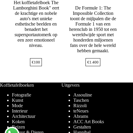
Het koffietafelboek The
Lamborghini Book" eert
De Formule 1: The
de krachtige en nobele
Impossible Collection
auto's met unieke
toont de mijlpalen die de
esthetische beelden en
Formule 1 van een
benadert het
herenclub in 1950 tot een
supersportautomerk op
wereldwijde sport met
een zeer emotioneel
honderden miljoenen
niveau.
fans over de hele wereld
hebben gemaakt.
€
100
€
1.400
Koffietafelboeken
Uitgevers
Fotografie
Assouline
Kunst
Taschen
Mode
Rizzoli
Interieur
teNeues
Architectuur
Abrams
Koken
ACC Art Books
Reizen
Gestalten
Natuur & Dieren
Hannibal