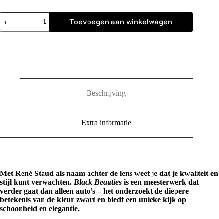
Black
Toevoegen aan winkelwagen
Beauties:
Iconic
Cars
by
René
Staud
aantal
Beschrijving
Extra informatie
Met René Staud als naam achter de lens weet je dat je kwaliteit en
stijl kunt verwachten.
Black Beauties
is een meesterwerk dat
verder gaat dan alleen auto’s – het onderzoekt de diepere
betekenis van de kleur zwart en biedt een unieke kijk op
schoonheid en elegantie.