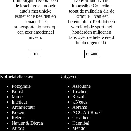
Lamborghini Book" eert
De Formule 1: The
de krachtige en nobele
Impossible Collection
auto's met unieke
toont de mijlpalen die de
esthetische beelden en
Formule 1 van een
benadert het
herenclub in 1950 tot een
supersportautomerk op
wereldwijde sport met
een zeer emotioneel
honderden miljoenen
niveau.
fans over de hele wereld
hebben gemaakt.
€
100
€
1.400
Koffietafelboeken
Uitgevers
Fotografie
Assouline
Kunst
Taschen
Mode
Rizzoli
Interieur
teNeues
Architectuur
Abrams
Koken
ACC Art Books
Reizen
Gestalten
Natuur & Dieren
Hannibal
Auto’s
Mendo