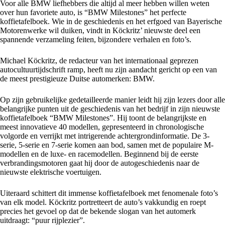
Voor alle BMW liefhebbers die altijd al meer hebben willen weten
over hun favoriete auto, is “BMW Milestones” het perfecte
koffietafelboek. Wie in de geschiedenis en het erfgoed van Bayerische
Motorenwerke wil duiken, vindt in Köckritz’ nieuwste deel een
spannende verzameling feiten, bijzondere verhalen en foto’s.
Michael Köckritz, de redacteur van het internationaal geprezen
autocultuurtijdschrift ramp, heeft nu zijn aandacht gericht op een van
de meest prestigieuze Duitse automerken: BMW.
Op zijn gebruikelijke gedetailleerde manier leidt hij zijn lezers door alle
belangrijke punten uit de geschiedenis van het bedrijf in zijn nieuwste
koffietafelboek “BMW Milestones”. Hij toont de belangrijkste en
meest innovatieve 40 modellen, gepresenteerd in chronologische
volgorde en verrijkt met intrigerende achtergrondinformatie. De 3-
serie, 5-serie en 7-serie komen aan bod, samen met de populaire M-
modellen en de luxe- en racemodellen. Beginnend bij de eerste
verbrandingsmotoren gaat hij door de autogeschiedenis naar de
nieuwste elektrische voertuigen.
Uiteraard schittert dit immense koffietafelboek met fenomenale foto’s
van elk model. Köckritz portretteert de auto’s vakkundig en roept
precies het gevoel op dat de bekende slogan van het automerk
uitdraagt: “puur rijplezier”.