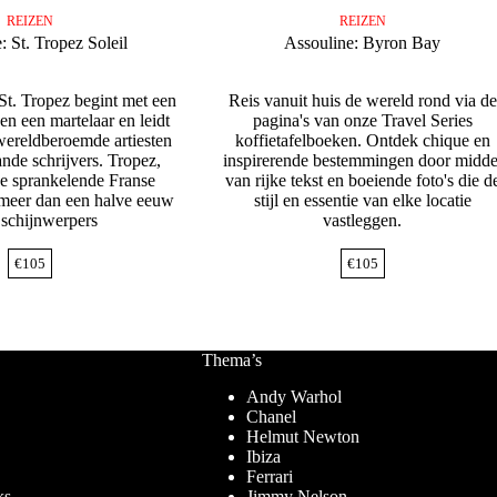
REIZEN
REIZEN
: St. Tropez Soleil
Assouline: Byron Bay
St. Tropez begint met een
Reis vanuit huis de wereld rond via de
en een martelaar en leidt
pagina's van onze Travel Series
 wereldberoemde artiesten
koffietafelboeken. Ontdek chique en
nde schrijvers. Tropez,
inspirerende bestemmingen door midde
de sprankelende Franse
van rijke tekst en boeiende foto's die d
l meer dan een halve eeuw
stijl en essentie van elke locatie
 schijnwerpers
vastleggen.
€
105
€
105
Thema’s
Andy Warhol
Chanel
Helmut Newton
Ibiza
Ferrari
ks
Jimmy Nelson