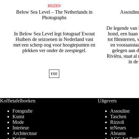
REIZEN
Below Sea Level – The Netherlands in
Assouline
Photographs
De legende van 
In Below Sea Level legt fotograaf Ewout
hond, een haan 
Huibers de seizoenen in Nederland vast
tot filmsterren,
met een scherp oog voor hoogtepunten en
en vooraanstaa
plekken ver onder de zeespiegel.
gelegen aan 
Rivièra, staat a
in de
€
60
Koffietafelboeken
Uitgevers
Fotografie
Assouline
Kunst
Taschen
Mode
Rizzoli
Interieur
teNeues
Architectuur
Abrams
Koken
ACC Art Boo