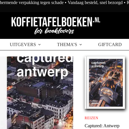
chermende verpakking tegen schade • Vandaag besteld, snel bezorgd •
UITGEVERS
THEMA’S
GIFTCARD
REIZEN
Captured: Antwerp