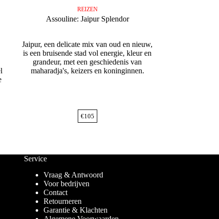
REIZEN
Assouline: Jaipur Splendor
Jaipur, een delicate mix van oud en nieuw,
is een bruisende stad vol energie, kleur en
grandeur, met een geschiedenis van
l
maharadja's, keizers en koninginnen.
e
€
105
Service
Vraag & Antwoord
Voor bedrijven
Contact
Retourneren
Garantie & Klachten
Algemene Voorwaarden