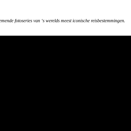
emende fotoseries van ‘s werelds meest iconische reisbestemmingen.