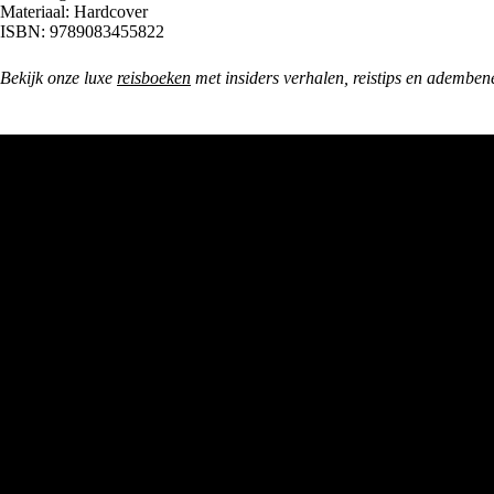
Materiaal: Hardcover
ISBN: 9789083455822
Bekijk onze luxe
reisboeken
met insiders verhalen, reistips en ademben