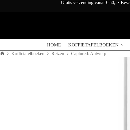
Doorgaan
Gratis verzending vanaf € 50,- • Bes
naar
artikel
HOME
KOFFIETAFELBOEKEN
Koffietafelboeken
Reizen
Captured: Antwerp
Home