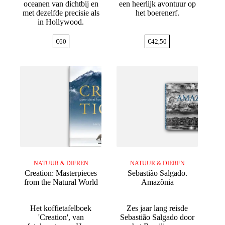
oceanen van dichtbij en
een heerlijk avontuur op
met dezelfde precisie als
het boerenerf.
in Hollywood.
€
60
€
42,50
NATUUR & DIEREN
NATUUR & DIEREN
Creation: Masterpieces
Sebastião Salgado.
from the Natural World
Amazônia
Het koffietafelboek
Zes jaar lang reisde
'Creation', van
Sebastião Salgado door