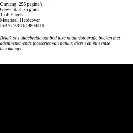
Omvang: 256 pagina’s
Gewicht: 3175 gram
Taal: Engels
Materiaal: Hardcover
ISBN: 9781649804419
Bekijk ons uitgebreide aanbod luxe
natuurfotografie boeken
met
adembenemende fotoseries van natuur, dieren en inheemse
bevolkingen.