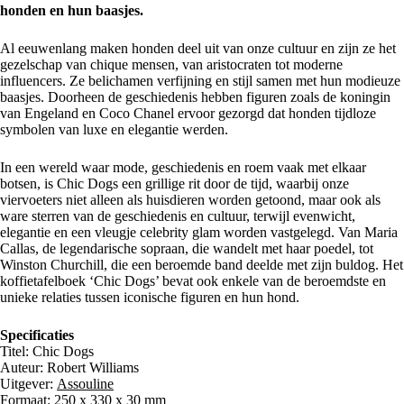
honden en hun baasjes.
Al eeuwenlang maken honden deel uit van onze cultuur en zijn ze het
gezelschap van chique mensen, van aristocraten tot moderne
influencers. Ze belichamen verfijning en stijl samen met hun modieuze
baasjes. Doorheen de geschiedenis hebben figuren zoals de koningin
van Engeland en Coco Chanel ervoor gezorgd dat honden tijdloze
symbolen van luxe en elegantie werden.
In een wereld waar mode, geschiedenis en roem vaak met elkaar
botsen, is Chic Dogs een grillige rit door de tijd, waarbij onze
viervoeters niet alleen als huisdieren worden getoond, maar ook als
ware sterren van de geschiedenis en cultuur, terwijl evenwicht,
elegantie en een vleugje celebrity glam worden vastgelegd. Van Maria
Callas, de legendarische sopraan, die wandelt met haar poedel, tot
Winston Churchill, die een beroemde band deelde met zijn buldog. Het
koffietafelboek ‘Chic Dogs’ bevat ook enkele van de beroemdste en
unieke relaties tussen iconische figuren en hun hond.
Specificaties
Titel: Chic Dogs
Auteur: Robert Williams
Uitgever:
Assouline
Formaat: 250 x 330 x 30 mm