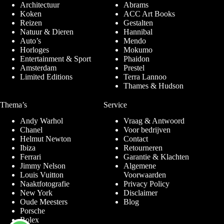
Architectuur
Abrams
Koken
ACC Art Books
Reizen
Gestalten
Natuur & Dieren
Hannibal
Auto’s
Mendo
Horloges
Mokumo
Entertainment & Sport
Phaidon
Amsterdam
Prestel
Limited Editions
Terra Lannoo
Thames & Hudson
Thema’s
Service
Andy Warhol
Vraag & Antwoord
Chanel
Voor bedrijven
Helmut Newton
Contact
Ibiza
Retourneren
Ferrari
Garantie & Klachten
Jimmy Nelson
Algemene
Louis Vuitton
Voorwaarden
Naaktfotografie
Privacy Policy
New York
Disclaimer
Oude Meesters
Blog
Porsche
Rolex