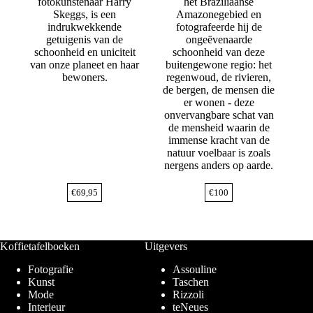
fotokunstenaar Harry
het Braziliaanse
Skeggs, is een
Amazonegebied en
indrukwekkende
fotografeerde hij de
getuigenis van de
ongeëvenaarde
schoonheid en uniciteit
schoonheid van deze
van onze planeet en haar
buitengewone regio: het
bewoners.
regenwoud, de rivieren,
de bergen, de mensen die
er wonen - deze
onvervangbare schat van
de mensheid waarin de
immense kracht van de
natuur voelbaar is zoals
nergens anders op aarde.
€
69,95
€
100
Koffietafelboeken
Uitgevers
Fotografie
Assouline
Kunst
Taschen
Mode
Rizzoli
Interieur
teNeues