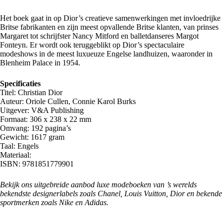
Het boek gaat in op Dior’s creatieve samenwerkingen met invloedrijke
Britse fabrikanten en zijn meest opvallende Britse klanten, van prinses
Margaret tot schrijfster Nancy Mitford en balletdanseres Margot
Fonteyn. Er wordt ook teruggeblikt op Dior’s spectaculaire
modeshows in de meest luxueuze Engelse landhuizen, waaronder in
Blenheim Palace in 1954.
Specificaties
Titel: Christian Dior
Auteur: Oriole Cullen, Connie Karol Burks
Uitgever: V&A Publishing
Formaat: 306 x 238 x 22 mm
Omvang: 192 pagina’s
Gewicht: 1617 gram
Taal: Engels
Materiaal:
ISBN: 9781851779901
Bekijk ons uitgebreide aanbod luxe
modeboeken
van ’s werelds
bekendste designerlabels zoals Chanel, Louis Vuitton, Dior en bekende
sportmerken zoals Nike en Adidas.