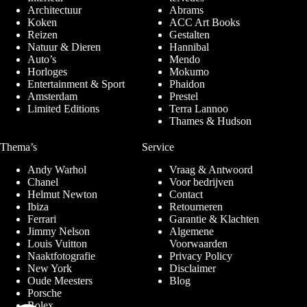
Architectuur
Abrams
Koken
ACC Art Books
Reizen
Gestalten
Natuur & Dieren
Hannibal
Auto’s
Mendo
Horloges
Mokumo
Entertainment & Sport
Phaidon
Amsterdam
Prestel
Limited Editions
Terra Lannoo
Thames & Hudson
Thema’s
Service
Andy Warhol
Vraag & Antwoord
Chanel
Voor bedrijven
Helmut Newton
Contact
Ibiza
Retourneren
Ferrari
Garantie & Klachten
Jimmy Nelson
Algemene
Louis Vuitton
Voorwaarden
Naaktfotografie
Privacy Policy
New York
Disclaimer
Oude Meesters
Blog
Porsche
Rolex