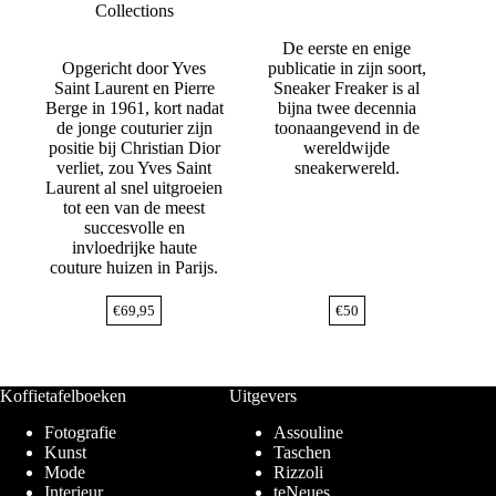
Collections
De eerste en enige
Opgericht door Yves
publicatie in zijn soort,
Saint Laurent en Pierre
Sneaker Freaker is al
Berge in 1961, kort nadat
bijna twee decennia
de jonge couturier zijn
toonaangevend in de
positie bij Christian Dior
wereldwijde
verliet, zou Yves Saint
sneakerwereld.
Laurent al snel uitgroeien
tot een van de meest
succesvolle en
invloedrijke haute
couture huizen in Parijs.
€
69,95
€
50
Koffietafelboeken
Uitgevers
Fotografie
Assouline
Kunst
Taschen
Mode
Rizzoli
Interieur
teNeues