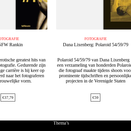
OTOGRAFIE
FOTOGRAFIE
SFW Rankin
Dana Lixenberg: Polaroid 54/59/79
otische greatest hits van
Polaroid 54/59/79 van Dana Lixenberg 
otografie. Gedurende zijn
een verzameling van honderden Polaroi
ige carrière is hij keer op
die fotograaf maakte tijdens shoots voo
rd naar het fotograferen
prominente tijdschriften en persoonlijk
rouwelijke vorm.
projecten in de Verenigde Staten
€
37,79
€
59
Thema’s