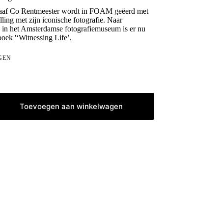
raaf Co Rentmeester wordt in FOAM geëerd met
lling met zijn iconische fotografie. Naar
o in het Amsterdamse fotografiemuseum is er nu
boek '‘Witnessing Life’.
GEN
Toevoegen aan winkelwagen