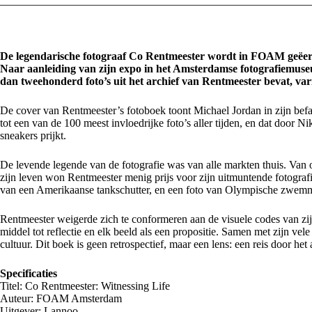
De legendarische fotograaf Co Rentmeester wordt in FOAM geëerd m
Naar aanleiding van zijn expo in het Amsterdamse fotografiemuseum
dan tweehonderd foto’s uit het archief van Rentmeester bevat, var
De cover van Rentmeester’s fotoboek toont Michael Jordan in zijn b
tot een van de 100 meest invloedrijke foto’s aller tijden, en dat door 
sneakers prijkt.
De levende legende van de fotografie was van alle markten thuis. Van oo
zijn leven won Rentmeester menig prijs voor zijn uitmuntende fotogra
van een Amerikaanse tankschutter, en een foto van Olympische zwemme
Rentmeester weigerde zich te conformeren aan de visuele codes van zij
middel tot reflectie en elk beeld als een propositie. Samen met zijn vele
cultuur. Dit boek is geen retrospectief, maar een lens: een reis door het
Specificaties
Titel: Co Rentmeester: Witnessing Life
Auteur: FOAM Amsterdam
Uitgever:
Lannoo