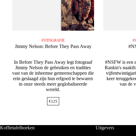
FOTOGRAFIE
F
Jimmy Nelson: Before They Pass Away
#N
In Before They Pass Away legt fotograaf
#NSFW is een er
Jimmy Nelson de gebruiken en tradities
Rankin's naaktf
vast van de inheemse gemeenschappen die
vijfentwintigjar
erin geslaagd zijn hun erfgoed te bewaren
keer teruggekee
in onze steeds meer geglobaliseerde
van de v
wereld.
€
125
Koffietafelboeken
Uitgevers