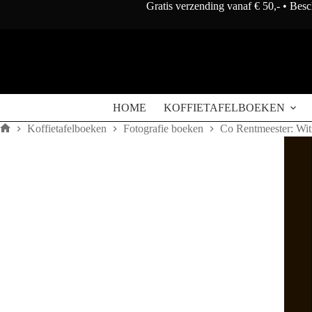
Doorgaan
Gratis verzending vanaf € 50,- • Bes
naar
artikel
HOME
KOFFIETAFELBOEKEN
Koffietafelboeken
Fotografie boeken
Co Rentmeester: Wit
Home