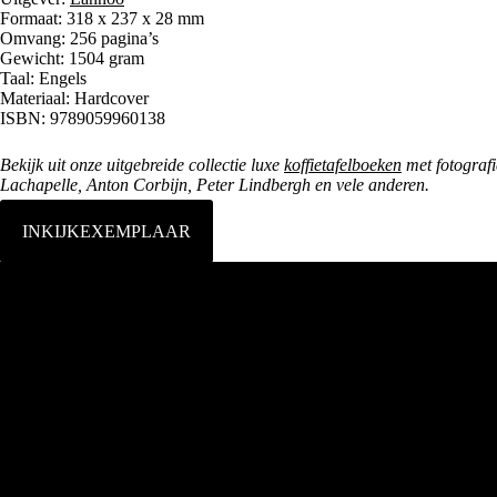
Formaat: 318 x 237 x 28 mm
Omvang: 256 pagina’s
Gewicht: 1504 gram
Taal: Engels
Materiaal: Hardcover
ISBN: 9789059960138
Bekijk uit onze uitgebreide collectie luxe
koffietafelboeken
met fotografi
Lachapelle, Anton Corbijn, Peter Lindbergh en vele anderen.
INKIJKEXEMPLAAR