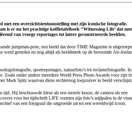
et een overzichtstentoonstelling met zijn iconische fotografie.
 is er nu het prachtige koffietafelboek ‘‘Witnessing Life’ dat me
iërend van vroege reportages tot latere geconstrueerde beelden.
efaamde jumpman-pose, een beeld dat door TIME Magazine is uitgeroep
Nike werd gestolen en nog altijd als beeldmerk op de beroemde Air-Jorda
rlogsfotografie, sportreportages, natuurfoto’s tot reclamefotografie. In
fie. Zoals onder andere meerdere World Press Photo Awards voor zijn f
r Mark Spitz waarvan diens rechteroog loepzuiver in beeld verschijnt
n tijd. Hij beschouwde kleur als een morele keuze, de camera als een
 covers voor het tijdschrift LIFE vormen zijn foto’s mijlpalen in de visu
 archief van een fotograaf die uitgroeide uit tot een wereldwijd icoon.