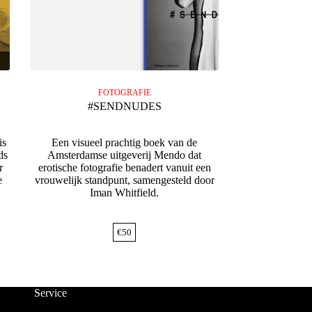
FOTOGRAFIE
#SENDNUDES
is
Een visueel prachtig boek van de
ds
Amsterdamse uitgeverij Mendo dat
r
erotische fotografie benadert vanuit een
e
vrouwelijk standpunt, samengesteld door
Iman Whitfield.
€
50
Service