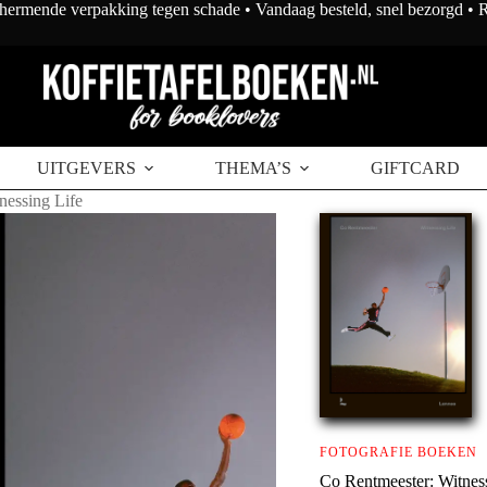
chermende verpakking tegen schade • Vandaag besteld, snel bezorgd •
UITGEVERS
THEMA’S
GIFTCARD
nessing Life
FOTOGRAFIE BOEKEN
Co Rentmeester: Witnes