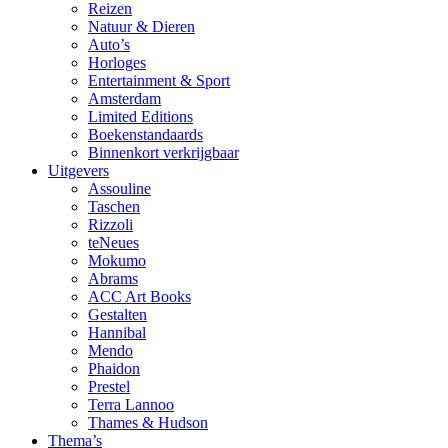
Reizen
Natuur & Dieren
Auto’s
Horloges
Entertainment & Sport
Amsterdam
Limited Editions
Boekenstandaards
Binnenkort verkrijgbaar
Uitgevers
Assouline
Taschen
Rizzoli
teNeues
Mokumo
Abrams
ACC Art Books
Gestalten
Hannibal
Mendo
Phaidon
Prestel
Terra Lannoo
Thames & Hudson
Thema’s