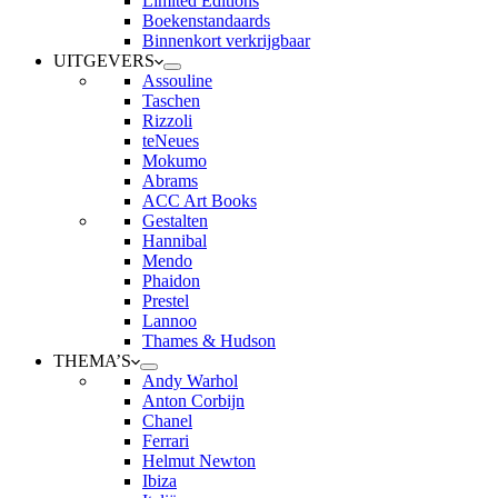
Limited Editions
Boekenstandaards
Binnenkort verkrijgbaar
UITGEVERS
Assouline
Taschen
Rizzoli
teNeues
Mokumo
Abrams
ACC Art Books
Gestalten
Hannibal
Mendo
Phaidon
Prestel
Lannoo
Thames & Hudson
THEMA’S
Andy Warhol
Anton Corbijn
Chanel
Ferrari
Helmut Newton
Ibiza