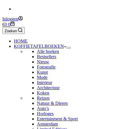
Inloggen
Winkelwagen
€
0
0
Zoeken
HOME
KOFFIETAFELBOEKEN
Alle boeken
Bestsellers
Nieuw
Fotografie
Kunst
Mode
Interieur
Architectuur
Koken
Reizen
Natuur & Dieren
Auto’s
Horloges
Entertainment & Sport
Amsterdam