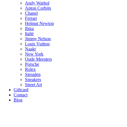
Andy Warhol
Anton Corbijn
Chanel
Ferrari
Helmut Newton
Ibiza
Italië
Jimmy Nelson
Louis Vuitton
Naakt
New York
Oude Meesters
Porsche
Rolex
Sieraden
Sneakers
Street Art
Giftcard
Contact
Blog