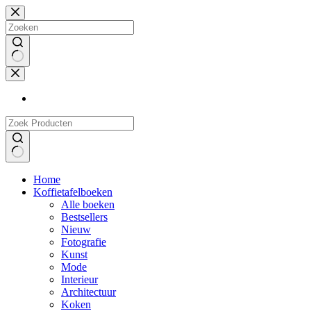
Doorgaan
naar
artikel
Geen
resultaten
Geen
Home
resultaten
Koffietafelboeken
Alle boeken
Bestsellers
Nieuw
Fotografie
Kunst
Mode
Interieur
Architectuur
Koken