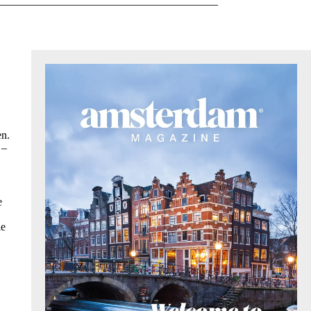
en.
 –
e
le