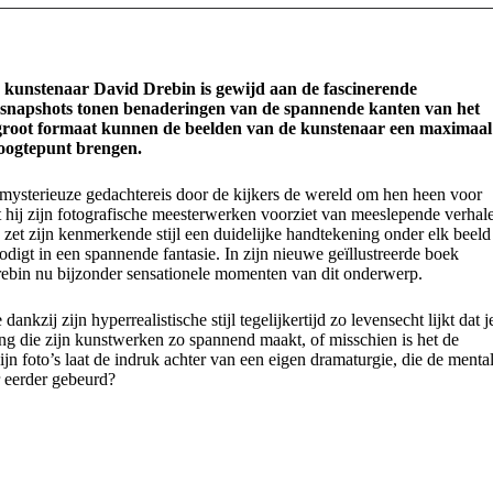
n kunstenaar David Drebin is gewijd aan de fascinerende
e snapshots tonen benaderingen van de spannende kanten van het
ra groot formaat kunnen de beelden van de kunstenaar een maximaal
hoogtepunt brengen.
 mysterieuze gedachtereis door de kijkers de wereld om hen heen voor
 hij zijn fotografische meesterwerken voorziet van meeslepende verhal
zet zijn kenmerkende stijl een duidelijke handtekening onder elk beeld
odigt in een spannende fantasie. In zijn nieuwe geïllustreerde boek
rebin nu bijzonder sensationele momenten van dit onderwerp.
zij zijn hyperrealistische stijl tegelijkertijd zo levensecht lijkt dat j
ding die zijn kunstwerken zo spannend maakt, of misschien is het de
n foto’s laat de indruk achter van een eigen dramaturgie, die de menta
r eerder gebeurd?