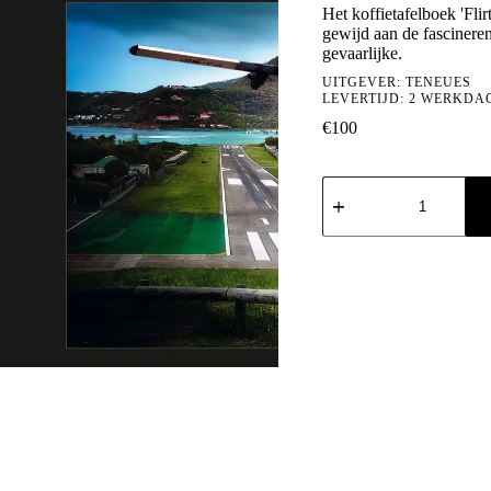
Het koffietafelboek 'Fli
gewijd aan de fascinere
gevaarlijke.
UITGEVER:
TENEUES
LEVERTIJD: 2 WERKDA
€
100
David
Drebin:
Flirting
with
Danger
aantal