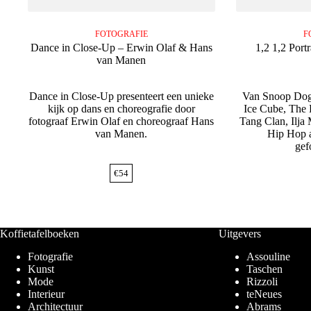
FOTOGRAFIE
F
Dance in Close-Up – Erwin Olaf & Hans
1,2 1,2 Portr
van Manen
Dance in Close-Up presenteert een unieke
Van Snoop Dogg
kijk op dans en choreografie door
Ice Cube, The 
fotograaf Erwin Olaf en choreograaf Hans
Tang Clan, Ilja 
van Manen.
Hip Hop a
gef
€
54
Koffietafelboeken
Uitgevers
Fotografie
Assouline
Kunst
Taschen
Mode
Rizzoli
Interieur
teNeues
Architectuur
Abrams