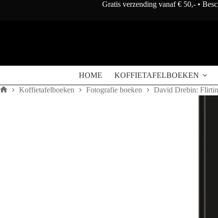
Doorgaan
Gratis verzending vanaf € 50,- • Bes
naar
artikel
David
David Drebin: Flirting with Danger
Toevoegen
Drebin:
€
100
Flirting
with
HOME
KOFFIETAFELBOEKEN
Danger
aantal
Koffietafelboeken
Fotografie boeken
David Drebin: Flirti
Home