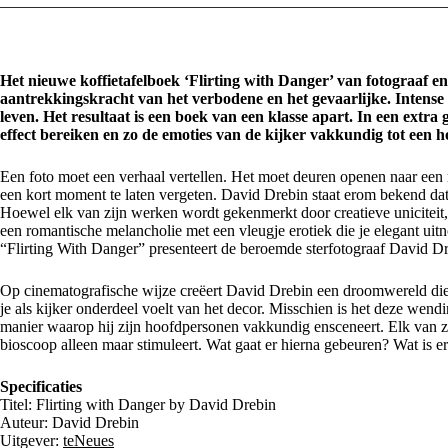
Het nieuwe koffietafelboek ‘Flirting with Danger’ van fotograaf e
aantrekkingskracht van het verbodene en het gevaarlijke. Intens
leven. Het resultaat is een boek van een klasse apart. In een ext
effect bereiken en zo de emoties van de kijker vakkundig tot een 
Een foto moet een verhaal vertellen. Het moet deuren openen naar een
een kort moment te laten vergeten. David Drebin staat erom bekend dat
Hoewel elk van zijn werken wordt gekenmerkt door creatieve uniciteit, 
een romantische melancholie met een vleugje erotiek die je elegant uitn
“Flirting With Danger” presenteert de beroemde sterfotograaf David D
Op cinematografische wijze creëert David Drebin een droomwereld die dank
je als kijker onderdeel voelt van het decor. Misschien is het deze wen
manier waarop hij zijn hoofdpersonen vakkundig ensceneert. Elk van zij
bioscoop alleen maar stimuleert. Wat gaat er hierna gebeuren? Wat is e
Specificaties
Titel: Flirting with Danger by David Drebin
Auteur: David Drebin
Uitgever:
teNeues