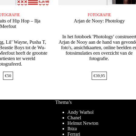
OTOGRAFIE
FOTOGRAFIE
aits of Hip Hop – Ilja
Arjan de Nooy: Photology
Meefout
In het fotoboek 'Photology' construeer
, Lil’ Wayne, Pusha T,
Arjan de Nooy aan de hand van gevond
Beastie Boys tot de Wu-
foto's, ansichtkaarten, online beelden e
Meefout heeft de grootste
fotosimulaties een overzicht van de
rtiesten ter wereld
fotografie.
otografeerd.
€
50
€
39,95
Thema’s
Andy Warhol
Chanel
Helmut Newton
Ibiza
Ferrari