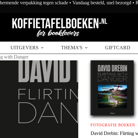
chermende verpakking tegen schade • Vandaag besteld, snel bezorgd •
 aan winkelwagen
UITGEVERS
THEMA’S
GIFTCARD
ng with Danger
FOTOGRAFIE BOEKEN
David Drebin: Flirting 