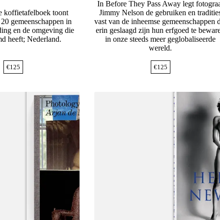
In Before They Pass Away legt fotogra
e koffietafelboek toont
Jimmy Nelson de gebruiken en traditie
 20 gemeenschappen in
vast van de inheemse gemeenschappen d
eding en de omgeving die
erin geslaagd zijn hun erfgoed te bewar
d heeft; Nederland.
in onze steeds meer geglobaliseerde
wereld.
€
125
€
125