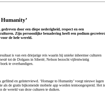
o Humanity’
, gedreven door een diepe nederigheid, respect en een
 culturen. Zijn persoonlijke benadering heeft een podium gecreëer
voor de hele wereld.
ltaat is van een driejarige reis waarin hij unieke inheemse culturen
esië tot de Dolgans in Siberië, Nelson bezocht vijfentwintig
 boek te overhandigen.
 ook gefilmd en geïnterviewd. ‘Homage to Humanity’ voegt nieuwe lagen
itie als de gratis bijkomende mobiele app worden tentoongespreid. Het i
n de wereld van deze culturen te duiken.