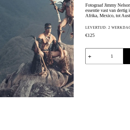
Fotograaf Jimmy Nelson
essentie vast van dertig
Afrika, Mexico, tot Austr
LEVERTIJD: 2 WERKDA
€
125
Jimmy
Nelson:
Homage
to
Humanity
aantal