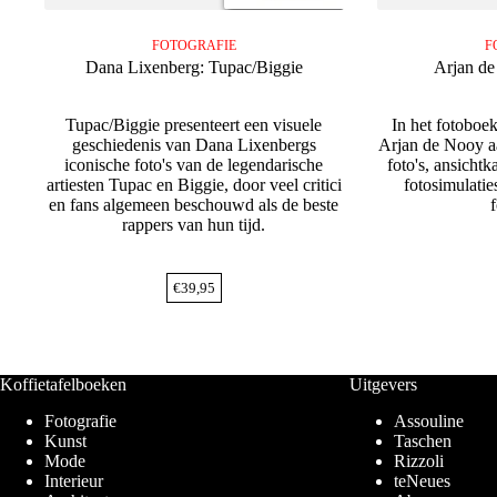
FOTOGRAFIE
F
Dana Lixenberg: Tupac/Biggie
Arjan de
Tupac/Biggie presenteert een visuele
In het fotoboek
geschiedenis van Dana Lixenbergs
Arjan de Nooy a
iconische foto's van de legendarische
foto's, ansichtk
artiesten Tupac en Biggie, door veel critici
fotosimulatie
en fans algemeen beschouwd als de beste
rappers van hun tijd.
€
39,95
Koffietafelboeken
Uitgevers
Fotografie
Assouline
Kunst
Taschen
Mode
Rizzoli
Interieur
teNeues