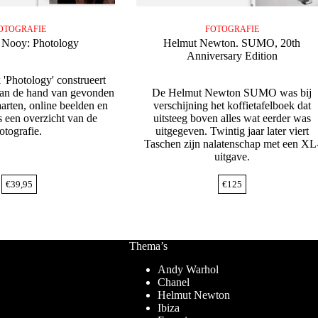
OTOGRAFIE
FOTOGRAFIE
 Nooy: Photology
Helmut Newton. SUMO, 20th
Anniversary Edition
 'Photology' construeert
an de hand van gevonden
De Helmut Newton SUMO was bij
aarten, online beelden en
verschijning het koffietafelboek dat
s een overzicht van de
uitsteeg boven alles wat eerder was
fotografie.
uitgegeven. Twintig jaar later viert
Taschen zijn nalatenschap met een XL
uitgave.
€
39,95
€
125
Thema’s
Andy Warhol
Chanel
Helmut Newton
Ibiza