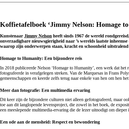
Koffietafelboek ‘Jimmy Nelson: Homage t
Kunstenaar
Jimmy Nelson
heeft sinds 1967 de wereld rondgereisd
onverzadigbare nieuwsgierigheid naar ’s werelds laatste inheemse
waarop zijn onderwerpen staan, kracht en schoonheid uitstralend 
Homage to Humanity: Een bijzondere reis
In 2018 publiceerde Nelson ‘Homage to Humanity’, een werk dat het resu
fotografeerde in verafgelegen streken. Van de Marquesas in Frans Polyn
gemeenschappen en keerde zelfs terug naar enkele van hen om hen het
Meer dan fotografie: Een multimedia ervaring
Dit keer zijn de bijzondere culturen niet alleen gefotografeerd, maar
toe aan dit langlopende levensproject, die zowel in het boek, de expos
een meeslepende multimedia-ervaring die de lezer uitnodigt om dieper i
Een ode aan de mensheid: Respect en bewondering