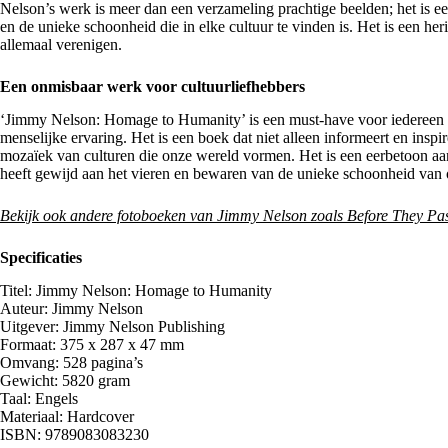
Nelson’s werk is meer dan een verzameling prachtige beelden; het is een
en de unieke schoonheid die in elke cultuur te vinden is. Het is een h
allemaal verenigen.
Een onmisbaar werk voor cultuurliefhebbers
‘Jimmy Nelson: Homage to Humanity’ is een must-have voor iedereen die g
menselijke ervaring. Het is een boek dat niet alleen informeert en inspi
mozaïek van culturen die onze wereld vormen. Het is een eerbetoon aan
heeft gewijd aan het vieren en bewaren van de unieke schoonheid van 
Bekijk ook andere fotoboeken van Jimmy Nelson zoals Before They Pas
Specificaties
Titel: Jimmy Nelson: Homage to Humanity
Auteur: Jimmy Nelson
Uitgever: Jimmy Nelson Publishing
Formaat: 375 x 287 x 47 mm
Omvang: 528 pagina’s
Gewicht: 5820 gram
Taal: Engels
Materiaal: Hardcover
ISBN: 9789083083230