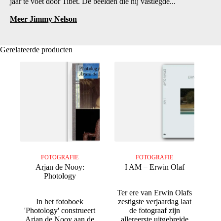
jaar te voet door Tibet. De beelden die hij vastlegde...
Meer Jimmy Nelson
Gerelateerde producten
FOTOGRAFIE
FOTOGRAFIE
Arjan de Nooy:
I AM – Erwin Olaf
Photology
Ter ere van Erwin Olafs
In het fotoboek
zestigste verjaardag laat
'Photology' construeert
de fotograaf zijn
Arjan de Nooy aan de
allereerste uitgebreide