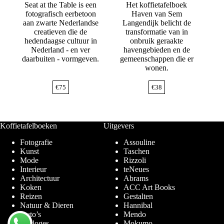
Seat at the Table is een
Het koffietafelboek
fotografisch eerbetoon
Haven van Sem
aan zwarte Nederlandse
Langendijk belicht de
creatieven die de
transformatie van in
hedendaagse cultuur in
onbruik geraakte
Nederland - en ver
havengebieden en de
daarbuiten - vormgeven.
gemeenschappen die er
wonen.
€
75
€
38
Koffietafelboeken
Uitgevers
Fotografie
Assouline
Kunst
Taschen
Mode
Rizzoli
Interieur
teNeues
Architectuur
Abrams
Koken
ACC Art Books
Reizen
Gestalten
Natuur & Dieren
Hannibal
Auto’s
Mendo
Horloges
Mokumo