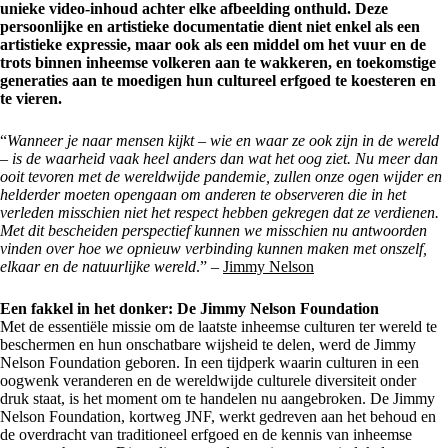
unieke video-inhoud achter elke afbeelding onthuld. Deze
persoonlijke en artistieke documentatie dient niet enkel als een
artistieke expressie, maar ook als een middel om het vuur en de
trots binnen inheemse volkeren aan te wakkeren, en toekomstige
generaties aan te moedigen hun cultureel erfgoed te koesteren en
te vieren.
“
Wanneer je naar mensen kijkt – wie en waar ze ook zijn in de wereld
– is de waarheid vaak heel anders dan wat het oog ziet. Nu meer dan
ooit tevoren met de wereldwijde pandemie, zullen onze ogen wijder en
helderder moeten opengaan om anderen te observeren die in het
verleden misschien niet het respect hebben gekregen dat ze verdienen.
Met dit bescheiden perspectief kunnen we misschien nu antwoorden
vinden over hoe we opnieuw verbinding kunnen maken met onszelf,
elkaar en de natuurlijke wereld
.” –
Jimmy Nelson
Een fakkel in het donker: De Jimmy Nelson Foundation
Met de essentiële missie om de laatste inheemse culturen ter wereld te
beschermen en hun onschatbare wijsheid te delen, werd de Jimmy
Nelson Foundation geboren. In een tijdperk waarin culturen in een
oogwenk veranderen en de wereldwijde culturele diversiteit onder
druk staat, is het moment om te handelen nu aangebroken. De Jimmy
Nelson Foundation, kortweg JNF, werkt gedreven aan het behoud en
de overdracht van traditioneel erfgoed en de kennis van inheemse