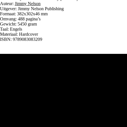
Auteur:
Jimmy Nelson
Uitgever: Jimmy Nelson Publishing
Formaat: 382x302x46 mm
Omvang: 488 pagina’s
Gewicht: 5450 gram
Taal: Engels
Materiaal: Hardcover
ISBN: 9789083083209