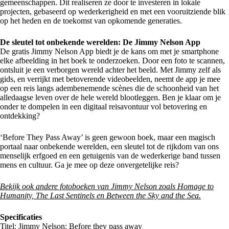
gemeenschappen. Dit realiseren ze door te investeren in lokale
projecten, gebaseerd op wederkerigheid en met een vooruitziende blik
op het heden en de toekomst van opkomende generaties.
De sleutel tot onbekende werelden: De Jimmy Nelson App
De gratis Jimmy Nelson App biedt je de kans om met je smartphone
elke afbeelding in het boek te onderzoeken. Door een foto te scannen,
ontsluit je een verborgen wereld achter het beeld. Met Jimmy zelf als
gids, en verrijkt met betoverende videobeelden, neemt de app je mee
op een reis langs adembenemende scènes die de schoonheid van het
alledaagse leven over de hele wereld blootleggen. Ben je klaar om je
onder te dompelen in een digitaal reisavontuur vol betovering en
ontdekking?
‘Before They Pass Away’ is geen gewoon boek, maar een magisch
portaal naar onbekende werelden, een sleutel tot de rijkdom van ons
menselijk erfgoed en een getuigenis van de wederkerige band tussen
mens en cultuur. Ga je mee op deze onvergetelijke reis?
Bekijk ook andere fotoboeken van Jimmy Nelson zoals Homage to
Humanity, The Last Sentinels en Between the Sky and the Sea.
Specificaties
Titel: Jimmy Nelson: Before they pass away