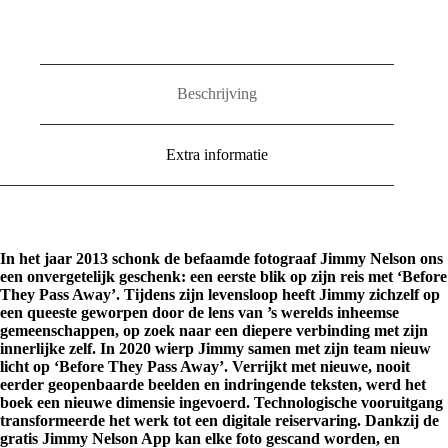
Pass
Away
aantal
Beschrijving
Extra informatie
In het jaar 2013 schonk de befaamde fotograaf Jimmy Nelson ons
een onvergetelijk geschenk: een eerste blik op zijn reis met ‘Before
They Pass Away’. Tijdens zijn levensloop heeft Jimmy zichzelf op
een queeste geworpen door de lens van ’s werelds inheemse
gemeenschappen, op zoek naar een diepere verbinding met zijn
innerlijke zelf. In 2020 wierp Jimmy samen met zijn team nieuw
licht op ‘Before They Pass Away’. Verrijkt met nieuwe, nooit
eerder geopenbaarde beelden en indringende teksten, werd het
boek een nieuwe dimensie ingevoerd. Technologische vooruitgang
transformeerde het werk tot een digitale reiservaring. Dankzij de
gratis Jimmy Nelson App kan elke foto gescand worden, en