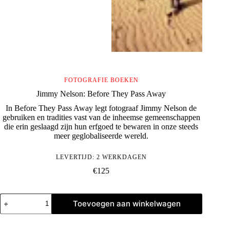
FOTOGRAFIE BOEKEN
Jimmy Nelson: Before They Pass Away
In Before They Pass Away legt fotograaf Jimmy Nelson de
gebruiken en tradities vast van de inheemse gemeenschappen
die erin geslaagd zijn hun erfgoed te bewaren in onze steeds
meer geglobaliseerde wereld.
LEVERTIJD: 2 WERKDAGEN
€
125
Jimmy
Toevoegen aan winkelwagen
Nelson:
Before
They