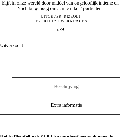
blijft in onze wereld door middel van ongelooflijk intieme en
‘dichtbij genoeg om aan te raken’ portretten.
UITGEVER:
RIZZOLI
LEVERTIJD: 2 WERKDAGEN
€
79
Uitverkocht
Beschrijving
Extra informatie
Het koffietafelboek ‘Wild Encounters’ verhaalt over de