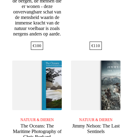
de bergen, de mensen die
er wonen - deze
onvervangbare schat van
de mensheid waarin de
immense kracht van de
natuur voelbaar is zoals
nergens anders op aarde.
€
100
€
110
NATUUR & DIEREN
NATUUR & DIEREN
The Oceans: The
Jimmy Nelson: The Last
Maritime Photography of
Sentinels
Chris Burkard