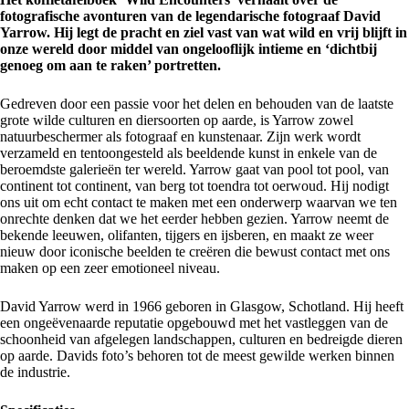
fotografische avonturen van de legendarische fotograaf David
Yarrow. Hij legt de pracht en ziel vast van wat wild en vrij blijft in
onze wereld door middel van ongelooflijk intieme en ‘dichtbij
genoeg om aan te raken’ portretten.
Gedreven door een passie voor het delen en behouden van de laatste
grote wilde culturen en diersoorten op aarde, is Yarrow zowel
natuurbeschermer als fotograaf en kunstenaar. Zijn werk wordt
verzameld en tentoongesteld als beeldende kunst in enkele van de
beroemdste galerieën ter wereld. Yarrow gaat van pool tot pool, van
continent tot continent, van berg tot toendra tot oerwoud. Hij nodigt
ons uit om echt contact te maken met een onderwerp waarvan we ten
onrechte denken dat we het eerder hebben gezien. Yarrow neemt de
bekende leeuwen, olifanten, tijgers en ijsberen, en maakt ze weer
nieuw door iconische beelden te creëren die bewust contact met ons
maken op een zeer emotioneel niveau.
David Yarrow werd in 1966 geboren in Glasgow, Schotland. Hij heeft
een ongeëvenaarde reputatie opgebouwd met het vastleggen van de
schoonheid van afgelegen landschappen, culturen en bedreigde dieren
op aarde. Davids foto’s behoren tot de meest gewilde werken binnen
de industrie.