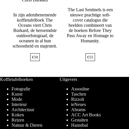
The Last Sentinels is een
In zijn adembenemende
nieuwe prachtige soft-
koffietafelboek The
cover catalogus die
Oceans viert Chris
beelden combineert van
Burkard, de beroemdste
de boeken Before They
outdoorfotograaf, de
Pass Away en Homage to
oceanen in al hun
Humanity.
schoonheid en majesteit.
€
50
€
55
Koffietafelboeken
Uitgevers
Fotografie
Assouline
Kunst
Taschen
Mode
Rizzoli
Interieur
teNeues
Architectuur
Abrams
Koken
ACC Art Books
Reizen
Gestalten
Natuur & Dieren
Hannibal