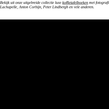
Bekijk uit onze uitgebreide collectie luxe
koffietafelboeken
met fotografi
Lachapelle, Anton Corbijn, Peter Lindbergh en vele anderen.