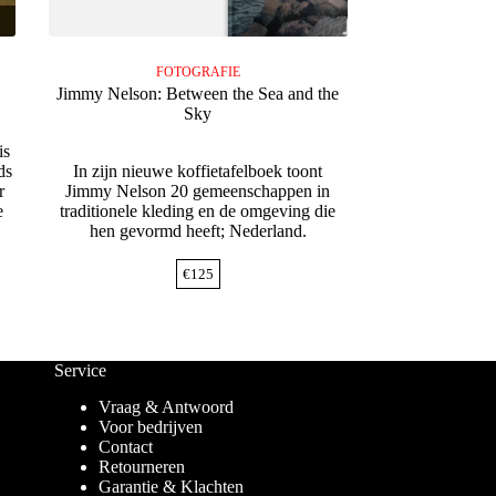
FOTOGRAFIE
Jimmy Nelson: Between the Sea and the
Sky
is
ds
In zijn nieuwe koffietafelboek toont
r
Jimmy Nelson 20 gemeenschappen in
e
traditionele kleding en de omgeving die
hen gevormd heeft; Nederland.
€
125
Service
Vraag & Antwoord
Voor bedrijven
Contact
Retourneren
Garantie & Klachten