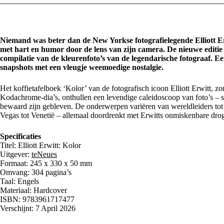
Niemand was beter dan de New Yorkse fotografielegende Elliott Erw
met hart en humor door de lens van zijn camera. De nieuwe editie v
compilatie van de kleurenfoto’s van de legendarische fotograaf. Ee
snapshots met een vleugje weemoedige nostalgie.
Het koffietafelboek ‘Kolor’ van de fotografisch icoon Elliott Erwitt, zo
Kodachrome-dia’s, onthullen een levendige caleidoscoop van foto’s –
bewaard zijn gebleven. De onderwerpen variëren van wereldleiders tot 
Vegas tot Venetië – allemaal doordrenkt met Erwitts onmiskenbare dro
Specificaties
Titel: Elliott Erwitt: Kolor
Uitgever:
teNeues
Formaat: 245 x 330 x 50 mm
Omvang: 304 pagina’s
Taal: Engels
Materiaal: Hardcover
ISBN: 9783961717477
Verschijnt: 7 April 2026