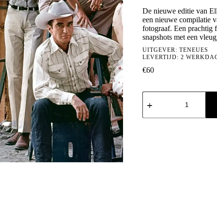
De nieuwe editie van Elli
een nieuwe compilatie v
fotograaf. Een prachtig 
snapshots met een vleug
UITGEVER:
TENEUES
LEVERTIJD: 2 WERKDA
€
60
Elliott
Erwitt:
Kolor
aantal