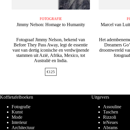
FOTOGRAFIE
F
Jimmy Nelson: Homage to Humanity
Marcel van Luit
Fotograaf Jimmy Nelson, bekend van
Het adembeneme
Before They Pass Away, legt de essentie
Dreamers Go’ 
vast van dertig iconische en verdwijnende
droomwereld van
stammen uit Azië, Afrika, Mexico, tot
fotograa
Australië en India.
€
125
Koffietafelboeken
Uitgevers
Fotografie
Assouline
Kunst
Taschen
Mode
Rizzoli
Interieur
teNeues
Architectuur
Abrams