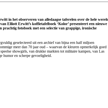
itt in het observeren van alledaagse taferelen over de hele werel
an Elliott Erwitt’s koffietafelboek ‘Kolor’ presenteert een nieuwe
n prachtig fotoboek met een selectie van grappige, ironische
rgvuldig geselecteerd uit een archief van bijna een half miljoen
 sommige meer dan 70 jaar oud – waarvan de kleuren opmerkelijk goed
speelse showgirls, van drukke markten tot militaire kampen, van Las
ge humor en scherpe gevoeligheid.