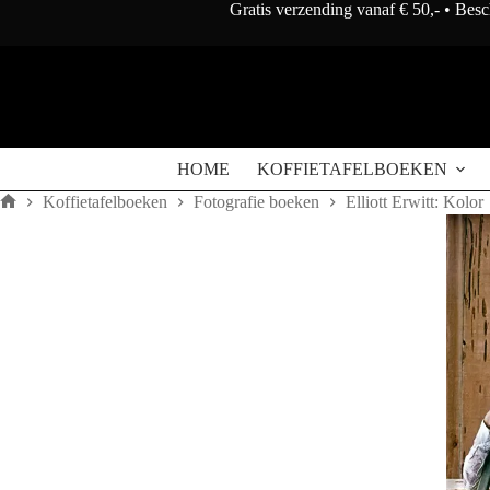
Doorgaan
Gratis verzending vanaf € 50,- • Bes
naar
artikel
HOME
KOFFIETAFELBOEKEN
Koffietafelboeken
Fotografie boeken
Elliott Erwitt: Kolor
Home