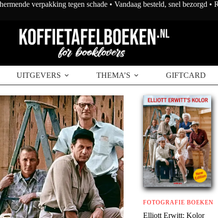
chermende verpakking tegen schade • Vandaag besteld, snel bezorgd •
UITGEVERS
THEMA’S
GIFTCARD
FOTOGRAFIE BOEKEN
Elliott Erwitt: Kolor