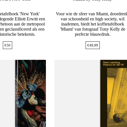
ietafelboek 'New York'
Voor wie de sfeer van Miami, doordren
legende Elliott Erwitt een
van schoonheid en high society, wil
betoon aan de metropool
inademen, biedt het koffietafelboek
n geclassificeerd als een
'Miami' van fotograaf Tony Kelly de
storische betekenis.
perfecte blauwdruk.
€
50
€
49,99