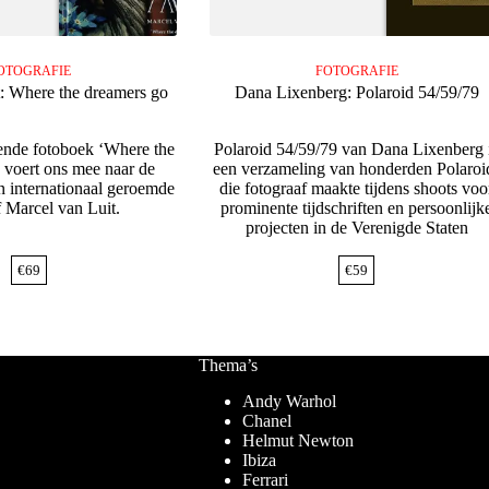
OTOGRAFIE
FOTOGRAFIE
: Where the dreamers go
Dana Lixenberg: Polaroid 54/59/79
nde fotoboek ‘Where the
Polaroid 54/59/79 van Dana Lixenberg 
voert ons mee naar de
een verzameling van honderden Polaroi
 internationaal geroemde
die fotograaf maakte tijdens shoots voo
f Marcel van Luit.
prominente tijdschriften en persoonlijk
projecten in de Verenigde Staten
€
69
€
59
Thema’s
Andy Warhol
Chanel
Helmut Newton
Ibiza
Ferrari