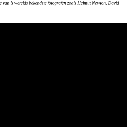
e van ’s werelds bekendste fotografen zoals Helmut Newton, David