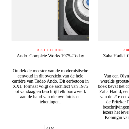
ARCHITECTUUR
AR
Ando. Complete Works 1975–Today
Zaha Hadid. 
Ontdek de meester van de modernistische
eenvoud in dit overzicht van de hele
Van een Olymp
carrière van Tadao Ando. Dit eerbetoon in
werelds grootst
XXL-formaat volgt de architect van 1975
boek bevat het 
tot vandaag en beschrijft elk bouwwerk
Zaha Hadid, een
aan de hand van nieuwe foto's en
van de 21e eeu
tekeningen.
de Pritzker 
beschrijvinge
lezers het leve
Koningin van
€
150