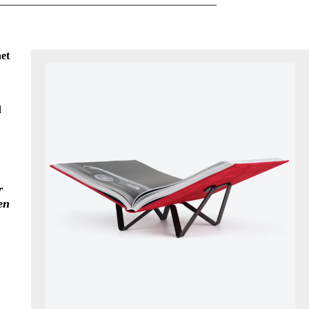
et
l
,
r
en