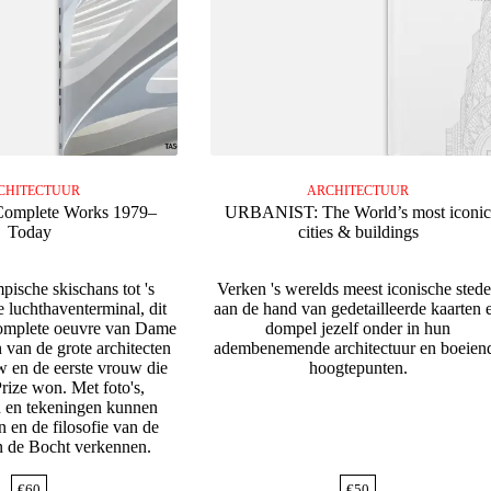
CHITECTUUR
ARCHITECTUUR
Complete Works 1979–
URBANIST: The World’s most iconi
Today
cities & buildings
ische skischans tot 's
Verken 's werelds meest iconische sted
e luchthaventerminal, dit
aan de hand van gedetailleerde kaarten 
complete oeuvre van Dame
dompel jezelf onder in hun
 van de grote architecten
adembenemende architectuur en boeien
w en de eerste vrouw die
hoogtepunten.
Prize won. Met foto's,
n en tekeningen kunnen
n en de filosofie van de
 de Bocht verkennen.
€
60
€
50