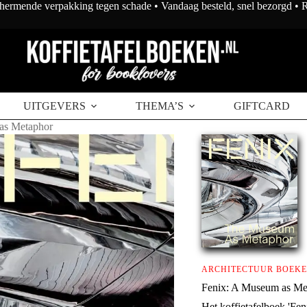
chermende verpakking tegen schade • Vandaag besteld, snel bezorgd •
UITGEVERS
THEMA’S
GIFTCARD
as Metaphor
ARCHITECTUUR BOEK
Fenix: A Museum as Me
Het koffietafelboek 'Fen