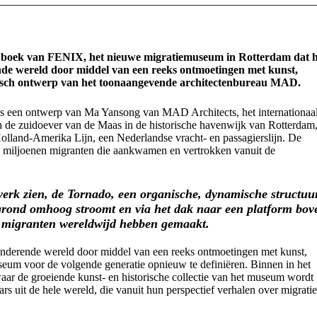
ële boek van FENIX, het nieuwe migratiemuseum in Rotterdam dat h
ende wereld door middel van een reeks ontmoetingen met kunst,
onisch ontwerp van het toonaangevende architectenbureau MAD.
s een ontwerp van Ma Yansong van MAD Architects, het internationaa
n de zuidoever van de Maas in de historische havenwijk van Rotterdam
olland-Amerika Lijn, een Nederlandse vracht- en passagierslijn. De
an miljoenen migranten die aankwamen en vertrokken vanuit de
werk zien, de Tornado, een organische, dynamische structuu
 grond omhoog stroomt en via het dak naar een platform bov
e migranten wereldwijd hebben gemaakt.
randerende wereld door middel van een reeks ontmoetingen met kunst,
museum voor de volgende generatie opnieuw te definiëren. Binnen in het
aar de groeiende kunst- en historische collectie van het museum wordt
 uit de hele wereld, die vanuit hun perspectief verhalen over migratie