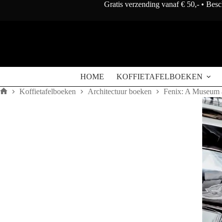
Doorgaan
Gratis verzending vanaf € 50,- • Bes
naar
artikel
HOME
KOFFIETAFELBOEKEN
Koffietafelboeken
Architectuur boeken
Fenix: A Museum 
Home