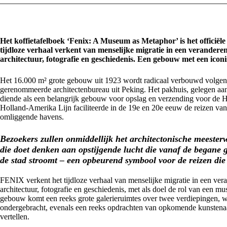
Het koffietafelboek ‘Fenix: A Museum as Metaphor’ is het offici
tijdloze verhaal verkent van menselijke migratie in een verander
architectuur, fotografie en geschiedenis. Een gebouw met een ic
Het 16.000 m² grote gebouw uit 1923 wordt radicaal verbouwd volgen
gerenommeerde architectenbureau uit Peking. Het pakhuis, gelegen aa
diende als een belangrijk gebouw voor opslag en verzending voor de H
Holland-Amerika Lijn faciliteerde in de 19e en 20e eeuw de reizen v
omliggende havens.
Bezoekers zullen onmiddellijk het architectonische meester
die doet denken aan opstijgende lucht die vanaf de begane
de stad stroomt – een opbeurend symbool voor de reizen di
FENIX verkent het tijdloze verhaal van menselijke migratie in een ve
architectuur, fotografie en geschiedenis, met als doel de rol van een 
gebouw komt een reeks grote galerieruimtes over twee verdiepingen, w
ondergebracht, evenals een reeks opdrachten van opkomende kunstenaars
vertellen.