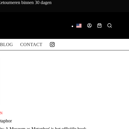
 Retourneren binnen 30 dagen
Winkelwagen
BLOG
CONTACT
EN
taphor
ix: A Museum as Metaphor' is het officiële boek