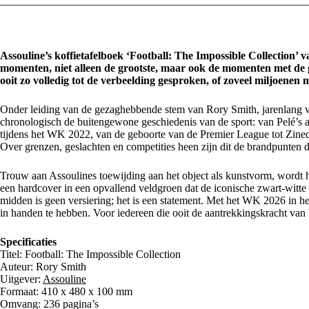
Assouline’s koffietafelboek ‘Football: The Impossible Collection’ 
momenten, niet alleen de grootste, maar ook de momenten met de gr
ooit zo volledig tot de verbeelding gesproken, of zoveel miljoenen
Onder leiding van de gezaghebbende stem van Rory Smith, jarenlang v
chronologisch de buitengewone geschiedenis van de sport: van Pelé’
tijdens het WK 2022, van de geboorte van de Premier League tot Zined
Over grenzen, geslachten en competities heen zijn dit de brandpunten d
Trouw aan Assoulines toewijding aan het object als kunstvorm, wordt h
een hardcover in een opvallend veldgroen dat de iconische zwart-witte 
midden is geen versiering; het is een statement. Met het WK 2026 in h
in handen te hebben. Voor iedereen die ooit de aantrekkingskracht van h
Specificaties
Titel: Football: The Impossible Collection
Auteur: Rory Smith
Uitgever:
Assouline
Formaat: 410 x 480 x 100 mm
Omvang: 236 pagina’s