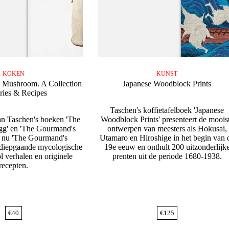
KOKEN
KUNST
 Mushroom. A Collection
Japanese Woodblock Prints
ories & Recipes
Taschen's koffietafelboek 'Japanese
an Taschen's boeken 'The
Woodblock Prints' presenteert de moois
g' en 'The Gourmand's
ontwerpen van meesters als Hokusai,
r nu 'The Gourmand's
Utamaro en Hiroshige in het begin van 
diepgaande mycologische
19e eeuw en onthult 200 uitzonderlijk
l verhalen en originele
prenten uit de periode 1680-1938.
recepten.
€
40
€
125