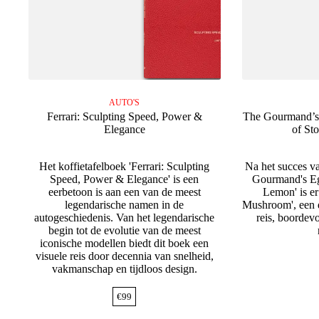
AUTO'S
Ferrari: Sculpting Speed, Power &
The Gourmand’s
Elegance
of St
Het koffietafelboek 'Ferrari: Sculpting
Na het succes v
Speed, Power & Elegance' is een
Gourmand's Eg
eerbetoon is aan een van de meest
Lemon' is e
legendarische namen in de
Mushroom', een 
autogeschiedenis. Van het legendarische
reis, boordevo
begin tot de evolutie van de meest
iconische modellen biedt dit boek een
visuele reis door decennia van snelheid,
vakmanschap en tijdloos design.
€
99