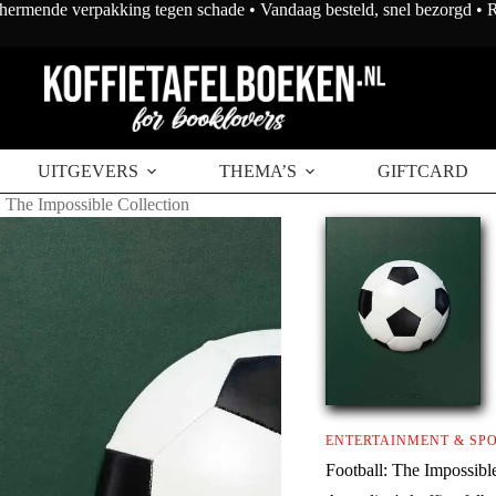
chermende verpakking tegen schade • Vandaag besteld, snel bezorgd •
 aan winkelwagen
UITGEVERS
THEMA’S
GIFTCARD
: The Impossible Collection
ENTERTAINMENT & SP
Football: The Impossibl