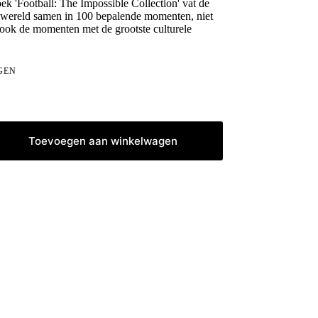
oek 'Football: The Impossible Collection' vat de
e wereld samen in 100 bepalende momenten, niet
 ook de momenten met de grootste culturele
GEN
Toevoegen aan winkelwagen