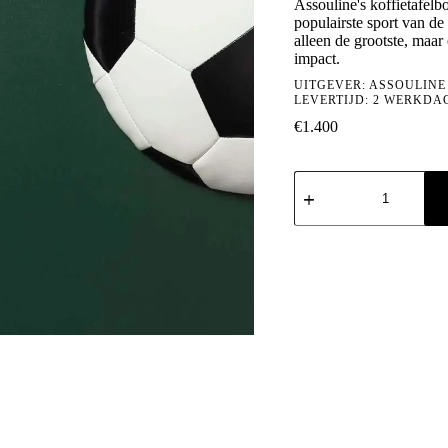
Assouline's koffietafelb
populairste sport van d
alleen de grootste, maar
impact.
UITGEVER:
ASSOULINE
LEVERTIJD: 2 WERKDA
€
1.400
Football:
The
Impossible
Collection
aantal