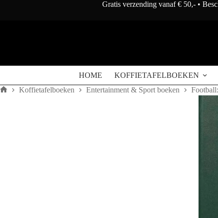
Doorgaan
Gratis verzending vanaf € 50,- • Bes
naar
artikel
Football:
Football: The Impossible Collection
Toevoegen
The
€
1.400
Impossible
Collection
HOME
KOFFIETAFELBOEKEN
aantal
Koffietafelboeken
Entertainment & Sport boeken
Football
Home