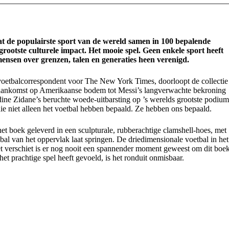
vat de populairste sport van de wereld samen in 100 bepalende
ootste culturele impact. Het mooie spel. Geen enkele sport heeft
 mensen over grenzen, talen en generaties heen verenigd.
oetbalcorrespondent voor The New York Times, doorloopt de collectie
s aankomst op Amerikaanse bodem tot Messi’s langverwachte bekroning
ine Zidane’s beruchte woede-uitbarsting op ’s werelds grootste podium
ie niet alleen het voetbal hebben bepaald. Ze hebben ons bepaald.
et boek geleverd in een sculpturale, rubberachtige clamshell-hoes, met
bal van het oppervlak laat springen. De driedimensionale voetbal in het
et verschiet is er nog nooit een spannender moment geweest om dit boe
et prachtige spel heeft gevoeld, is het ronduit onmisbaar.