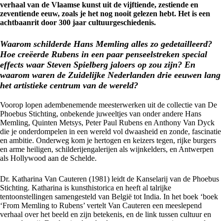
verhaal van de Vlaamse kunst uit de vijftiende, zestiende en
zeventiende eeuw, zoals je het nog nooit gelezen hebt. Het is een
achtbaanrit door 300 jaar cultuurgeschiedenis.
Waarom schilderde Hans Memling alles zo gedetailleerd?
Hoe creëerde Rubens in een paar penseelstreken special
effects waar Steven Spielberg jaloers op zou zijn? En
waarom waren de Zuidelijke Nederlanden drie eeuwen lang
het artistieke centrum van de wereld?
Voorop lopen adembenemende meesterwerken uit de collectie van De
Phoebus Stichting, onbekende juweeltjes van onder andere Hans
Memling, Quinten Metsys, Peter Paul Rubens en Anthony Van Dyck
die je onderdompelen in een wereld vol dwaasheid en zonde, fascinatie
en ambitie. Onderweg kom je hertogen en keizers tegen, rijke burgers
en arme heiligen, schilderijengalerijen als wijnkelders, en Antwerpen
als Hollywood aan de Schelde.
Dr. Katharina Van Cauteren (1981) leidt de Kanselarij van de Phoebus
Stichting. Katharina is kunsthistorica en heeft al talrijke
tentoonstellingen samengesteld van België tot India. In het boek ‘boek
‘From Memling to Rubens’ vertelt Van Cauteren een meeslepend
verhaal over het beeld en zijn betekenis, en de link tussen cultuur en