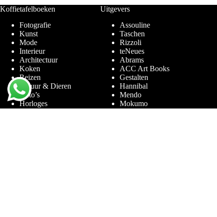
Koffietafelboeken
Uitgevers
Fotografie
Assouline
Kunst
Taschen
Mode
Rizzoli
Interieur
teNeues
Architectuur
Abrams
Koken
ACC Art Books
Reizen
Gestalten
Natuur & Dieren
Hannibal
Auto’s
Mendo
Horloges
Mokumo
Entertainment & Sport
Phaidon
Amsterdam
Prestel
Limited Editions
Terra Lannoo
Thames & Hudson
Thema’s
Service
Andy Warhol
Vraag & Antwoord
Chanel
Voor bedrijven
Helmut Newton
Contact
Ibiza
Retourneren
Ferrari
Garantie & Klachten
Jimmy Nelson
Algemene