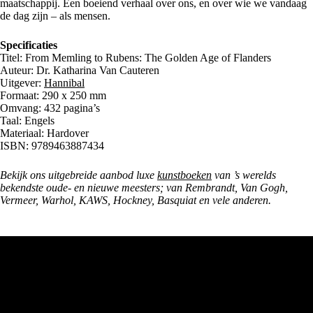
maatschappij. Een boeiend verhaal over ons, en over wie we vandaag
de dag zijn – als mensen.
Specificaties
Titel: From Memling to Rubens: The Golden Age of Flanders
Auteur: Dr. Katharina Van Cauteren
Uitgever:
Hannibal
Formaat: 290 x 250 mm
Omvang: 432 pagina’s
Taal: Engels
Materiaal: Hardover
ISBN: 9789463887434
Bekijk ons uitgebreide aanbod luxe
kunstboeken
van ’s werelds
bekendste oude- en nieuwe meesters; van Rembrandt, Van Gogh,
Vermeer, Warhol, KAWS, Hockney, Basquiat en vele anderen.