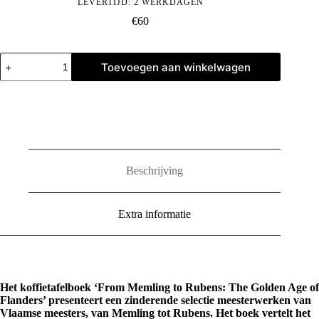
LEVERTIJD: 2 WERKDAGEN
€
60
From
Toevoegen aan winkelwagen
Memling
to
Rubens:
The
Golden
Age
of
Flanders
aantal
Beschrijving
Extra informatie
Het koffietafelboek ‘From Memling to Rubens: The Golden Age of
Flanders’ presenteert een zinderende selectie meesterwerken van
Vlaamse meesters, van Memling tot Rubens. Het boek vertelt het