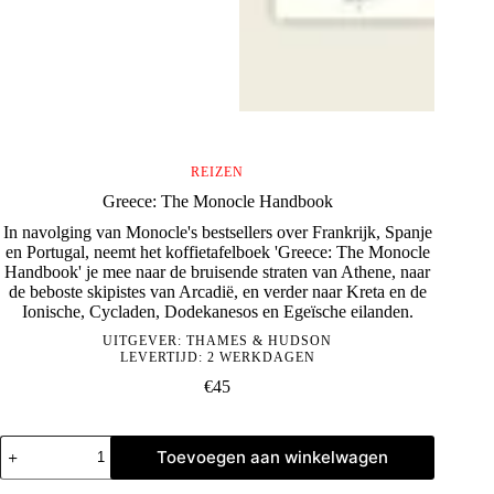
REIZEN
Greece: The Monocle Handbook
In navolging van Monocle's bestsellers over Frankrijk, Spanje
en Portugal, neemt het koffietafelboek 'Greece: The Monocle
Handbook' je mee naar de bruisende straten van Athene, naar
de beboste skipistes van Arcadië, en verder naar Kreta en de
Ionische, Cycladen, Dodekanesos en Egeïsche eilanden.
UITGEVER:
THAMES & HUDSON
LEVERTIJD: 2 WERKDAGEN
€
45
Greece:
Toevoegen aan winkelwagen
The
Monocle