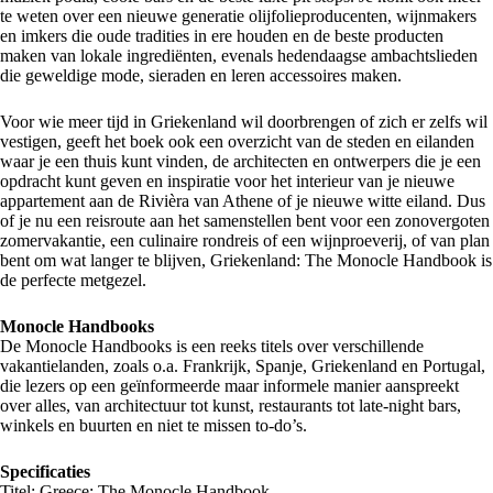
te weten over een nieuwe generatie olijfolieproducenten, wijnmakers
en imkers die oude tradities in ere houden en de beste producten
maken van lokale ingrediënten, evenals hedendaagse ambachtslieden
die geweldige mode, sieraden en leren accessoires maken.
Voor wie meer tijd in Griekenland wil doorbrengen of zich er zelfs wil
vestigen, geeft het boek ook een overzicht van de steden en eilanden
waar je een thuis kunt vinden, de architecten en ontwerpers die je een
opdracht kunt geven en inspiratie voor het interieur van je nieuwe
appartement aan de Rivièra van Athene of je nieuwe witte eiland. Dus
of je nu een reisroute aan het samenstellen bent voor een zonovergoten
zomervakantie, een culinaire rondreis of een wijnproeverij, of van plan
bent om wat langer te blijven, Griekenland: The Monocle Handbook is
de perfecte metgezel.
Monocle Handbooks
De Monocle Handbooks is een reeks titels over verschillende
vakantielanden, zoals o.a. Frankrijk, Spanje, Griekenland en Portugal,
die lezers op een geïnformeerde maar informele manier aanspreekt
over alles, van architectuur tot kunst, restaurants tot late-night bars,
winkels en buurten en niet te missen to-do’s.
Specificaties
Titel: Greece: The Monocle Handbook