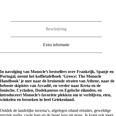
Handbook
aantal
Beschrijving
Extra informatie
In navolging van Monocle’s bestsellers over Frankrijk, Spanje en
Portugal, neemt het koffietafelboek ‘Greece: The Monocle
Handbook’ je mee naar de bruisende straten van Athene, naar de
beboste skipistes van Arcadië, en verder naar Kreta en de
Ionische, Cycladen, Dodekanesos en Egeïsche eilanden, en
introduceert Monocle’s favoriete plekken om te verblijven, eten,
winkelen en bezoeken in heel Griekenland.
Ontdek de landelijke taverna’s, afgelegen eiland retraites, geweldige
muziek podia, coole bars en de beste luxe pit stops. Je komt ook meer