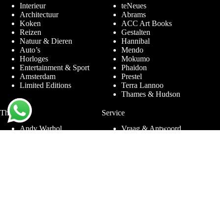
Interieur
teNeues
Architectuur
Abrams
Koken
ACC Art Books
Reizen
Gestalten
Natuur & Dieren
Hannibal
Auto’s
Mendo
Horloges
Mokumo
Entertainment & Sport
Phaidon
Amsterdam
Prestel
Limited Editions
Terra Lannoo
Thames & Hudson
Thema’s
Service
Andy Warhol
Vraag & Antwoord
Chanel
Voor bedrijven
Helmut Newton
Contact
Ibiza
Retourneren
Ferrari
Garantie & Klachten
Jimmy Nelson
Algemene
Louis Vuitton
Voorwaarden
Naaktfotografie
Privacy Policy
New York
Disclaimer
Oude Meesters
Blog
Porsche