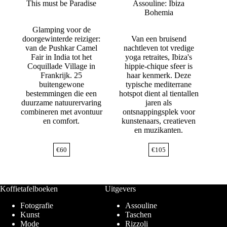
This must be Paradise
Assouline: Ibiza
Bohemia
Glamping voor de
doorgewinterde reiziger:
Van een bruisend
van de Pushkar Camel
nachtleven tot vredige
Fair in India tot het
yoga retraites, Ibiza's
Coquillade Village in
hippie-chique sfeer is
Frankrijk. 25
haar kenmerk. Deze
buitengewone
typische mediterrane
bestemmingen die een
hotspot dient al tientallen
duurzame natuurervaring
jaren als
combineren met avontuur
ontsnappingsplek voor
en comfort.
kunstenaars, creatieven
en muzikanten.
€
60
€
105
Koffietafelboeken
Uitgevers
Fotografie
Assouline
Kunst
Taschen
Mode
Rizzoli