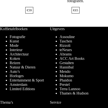
fotografen.
€
59
€
65
Koffietafelboeken
Uitgevers
Fotografie
Assouline
Kunst
Taschen
Mode
Rizzoli
Interieur
teNeues
Architectuur
Abrams
Koken
ACC Art Books
Reizen
Gestalten
Natuur & Dieren
Hannibal
Auto’s
Mendo
Horloges
Mokumo
Entertainment & Sport
Phaidon
Amsterdam
Prestel
Limited Editions
Terra Lannoo
Thames & Hudson
Thema’s
Service