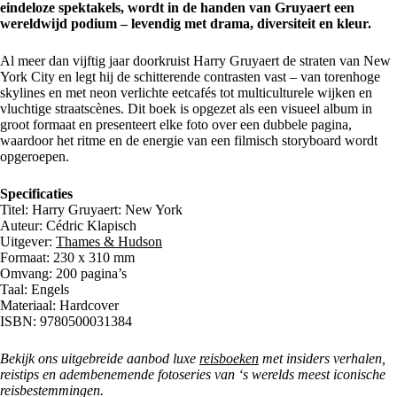
eindeloze spektakels, wordt in de handen van Gruyaert een
wereldwijd podium – levendig met drama, diversiteit en kleur.
Al meer dan vijftig jaar doorkruist Harry Gruyaert de straten van New
York City en legt hij de schitterende contrasten vast – van torenhoge
skylines en met neon verlichte eetcafés tot multiculturele wijken en
vluchtige straatscènes. Dit boek is opgezet als een visueel album in
groot formaat en presenteert elke foto over een dubbele pagina,
waardoor het ritme en de energie van een filmisch storyboard wordt
opgeroepen.
Specificaties
Titel: Harry Gruyaert: New York
Auteur: Cédric Klapisch
Uitgever:
Thames & Hudson
Formaat: 230 x 310 mm
Omvang: 200 pagina’s
Taal: Engels
Materiaal: Hardcover
ISBN: 9780500031384
Bekijk ons uitgebreide aanbod luxe
reisboeken
met insiders verhalen,
reistips en adembenemende fotoseries van ‘s werelds meest iconische
reisbestemmingen.