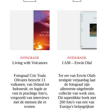
FOTOGRAFIE
FOTOGRAFIE
Living with Volcanoes
I AM – Erwin Olaf
Fotograaf Cris Toala
Ter ere van Erwin Olafs
Olivares bezocht 13
zestigste verjaardag laat
vulkanen, van IJsland tot
de fotograaf zijn
Indonesië, en legde ze
allereerste uitgebreide
vast in prachtige foto's,
collectie van werk zien.
vergezeld van interviews
Dit superdikke boek met
met de mensen die er
260 foto's van een van
wonen.
Europa’s belangrijkste