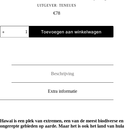
UITGEVER:
TENEUES
€
78
Hawaii
Toevoegen aan winkelwagen
by
Olaf
Heine
aantal
Beschrijving
Extra informatie
Hawaï is een plek van extremen, een van de meest biodiverse en
ongerepte gebieden op aarde. Maar het is ook het land van hula