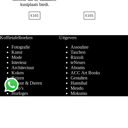
kustplaats biedt.
€
105
€
105
Koffietafelboeken
Uitgevers
Fotografie
Assouline
Kunst
Taschen
Mode
Rizzoli
Interieur
teNeues
Architectuur
Abrams
Koken
ACC Art Books
Reizen
Gestalten
Natuur & Dieren
Hannibal
Auto’s
Mendo
Horloges
Mokumo
Entertainment & Sport
Phaidon
Amsterdam
Prestel
Limited Editions
Terra Lannoo
Thames & Hudson
Thema’s
Service