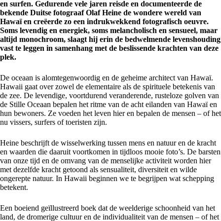
en surfen. Gedurende vele jaren reisde en documenteerde de
bekende Duitse fotograaf Olaf Heine de wondere wereld van
Hawaï en creëerde zo een indrukwekkend fotografisch oeuvre.
Soms levendig en energiek, soms melancholisch en sensueel, maar
altijd monochroom, slaagt hij erin de bedwelmende levenshouding
vast te leggen in samenhang met de beslissende krachten van deze
plek.
De oceaan is alomtegenwoordig en de geheime architect van Hawaï.
Hawaii gaat over zowel de elementaire als de spirituele betekenis van
de zee. De levendige, voortdurend veranderende, rusteloze golven van
de Stille Oceaan bepalen het ritme van de acht eilanden van Hawaï en
hun bewoners. Ze voeden het leven hier en bepalen de mensen – of het
nu vissers, surfers of toeristen zijn.
Heine beschrijft de wisselwerking tussen mens en natuur en de kracht
en waarden die daaruit voortkomen in tijdloos mooie foto’s. De barsten
van onze tijd en de omvang van de menselijke activiteit worden hier
met dezelfde kracht getoond als sensualiteit, diversiteit en wilde
ongerepte natuur. In Hawaii beginnen we te begrijpen wat schepping
betekent.
Een boeiend geïllustreerd boek dat de weelderige schoonheid van het
land, de dromerige cultuur en de individualiteit van de mensen – of het