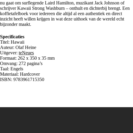
nu gaat om surflegende Laird Hamilton, muzikant Jack Johnson of
schrijver Kawaii Strong Washburn – onthult en dichterbij brengt. Een
koffietafelboek voor iedereen die altijd al een authentiek en direct
inzicht heeft willen krijgen in wat deze uithoek van de wereld echt
bijzonder maakt.
Specificaties
Titel: Hawaii
Auteur: Olaf Heine
Uitgever:
teNeues
Formaat: 262 x 350 x 35 mm
Omvang: 272 pagina’s
Taal: Engels
Materiaal: Hardcover
ISBN: 9783961715350