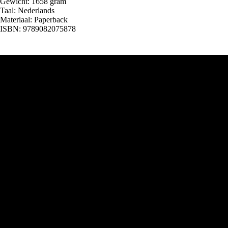
Gewicht: 1658 gram
Taal: Nederlands
Materiaal: Paperback
ISBN: 9789082075878