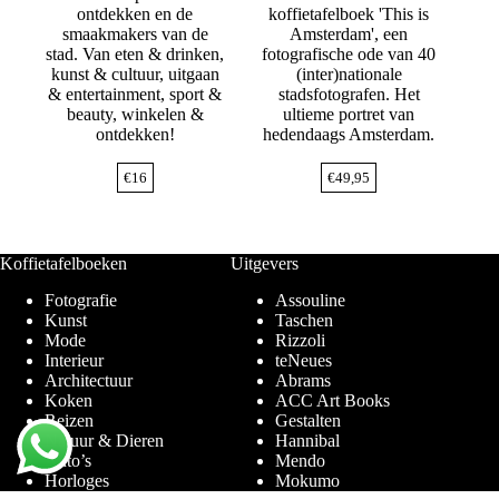
ontdekken en de
koffietafelboek 'This is
smaakmakers van de
Amsterdam', een
stad. Van eten & drinken,
fotografische ode van 40
kunst & cultuur, uitgaan
(inter)nationale
& entertainment, sport &
stadsfotografen. Het
beauty, winkelen &
ultieme portret van
ontdekken!
hedendaags Amsterdam.
€
16
€
49,95
Koffietafelboeken
Uitgevers
Fotografie
Assouline
Kunst
Taschen
Mode
Rizzoli
Interieur
teNeues
Architectuur
Abrams
Koken
ACC Art Books
Reizen
Gestalten
Natuur & Dieren
Hannibal
Auto’s
Mendo
Horloges
Mokumo