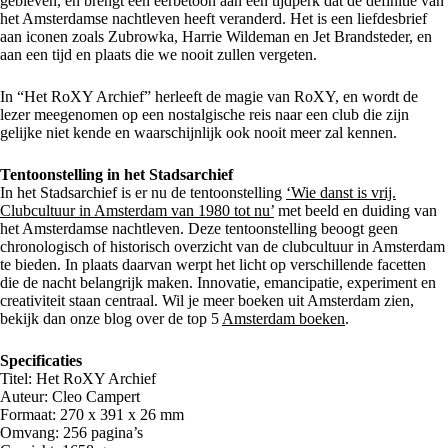
gebleven, en brengt een eerbetoon aan een tijdperk dat de definitie van
het Amsterdamse nachtleven heeft veranderd. Het is een liefdesbrief
aan iconen zoals Zubrowka, Harrie Wildeman en Jet Brandsteder, en
aan een tijd en plaats die we nooit zullen vergeten.
In “Het RoXY Archief” herleeft de magie van RoXY, en wordt de
lezer meegenomen op een nostalgische reis naar een club die zijn
gelijke niet kende en waarschijnlijk ook nooit meer zal kennen.
Tentoonstelling in het Stadsarchief
In het Stadsarchief is er nu de tentoonstelling
‘Wie danst is vrij.
Clubcultuur in Amsterdam van 1980 tot nu’
met beeld en duiding van
het Amsterdamse nachtleven. Deze tentoonstelling beoogt geen
chronologisch of historisch overzicht van de clubcultuur in Amsterdam
te bieden. In plaats daarvan werpt het licht op verschillende facetten
die de nacht belangrijk maken. Innovatie, emancipatie, experiment en
creativiteit staan centraal. Wil je meer boeken uit Amsterdam zien,
bekijk dan onze blog over de top 5
Amsterdam boeken
.
Specificaties
Titel: Het RoXY Archief
Auteur: Cleo Campert
Formaat: 270 x 391 x 26 mm
Omvang: 256 pagina’s