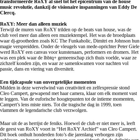
transformeerde RoXY al snel tot het epicentrum van de house
music revolutie, dankzij de visionaire inspanningen van Eddy De
Clercq.
RoXY: Meer dan alleen muziek
Terwijl de muren van RoXY trilden op de beats van house, was de
club veel meer dan alleen een muziektempel. Het was de broedplaats
waar dj-grootheden zoals KC The Funkaholic, Dimitri en Johnson hun
magie verspreidden. Onder de vleugels van mede-oprichter Peter Giele
werd RoXY een canvas voor kunstenaars, performers en dromers. Het
was een plek waar de lhbtq+ gemeenschap zich thuis voelde, waar ze
zichzelf konden zijn, en waar ze samenkwamen voor nachten vol
passie, dans en viering van diversiteit.
Een tijdcapsule van onvergetelijke momenten
Midden in deze wervelwind van creativiteit en zelfexpressie stond
Cleo Campert, gewapend met haar camera, klaar om elk moment vast
te leggen. Van de euforische hoogtepunten tot de intieme momenten,
Campert’s lens miste niets. Tot die tragische dag in 1999, toen
vlammen de legendarische club verzwolgen.
Maar uit de as herrijst de feniks. Hoewel de club er niet meer is, leeft
de geest van RoXY voort in “Het RoXY Archief” van Cleo Campert.
Dit boek onthult honderden foto’s die jarenlang verborgen zijn