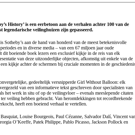
y’s History’ is een eerbetoon aan de verhalen achter 100 van de
st legendarische veilinghuizen zijn gepasseerd.
huis Sotheby’s aan de hand van honderd van de meest betekenisvolle
 periodes en in diverse media – van een 67 miljoen jaar oude
dit boeiende boek lezers een exclusief kijkje in de reis van elk
sentatie van deze uitzonderlijke objecten, afkomstig uit enkele van de
t een kijkje achter de schermen bij cruciale momenten in de geschiedeni
nvergetelijke, gedeeltelijk versnipperde Girl Without Balloon: elk
ergezeld van een informatieve tekst geschreven door specialisten van
s het werk in situ of op de veilingvloer – evenals meeslepende citaten
 ze ter veiling hebben gebracht. Van herontdekkingen tot recordbrekende
rkocht, heeft een boeiend verhaal te vertellen.
Basquiat, Louise Bourgeois, Paul Cézanne, Salvador Dalí, Vincent va
rgia O’Keeffe, Patek Philippe, Pablo Picasso, Jackson Pollock en