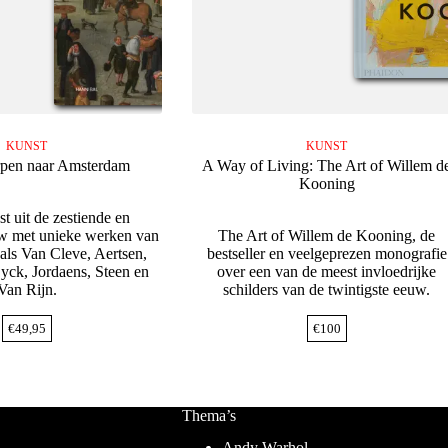
KUNST
KUNST
pen naar Amsterdam
A Way of Living: The Art of Willem d
Kooning
t uit de zestiende en
w met unieke werken van
The Art of Willem de Kooning, de
 als Van Cleve, Aertsen,
bestseller en veelgeprezen monografie
ck, Jordaens, Steen en
over een van de meest invloedrijke
Van Rijn.
schilders van de twintigste eeuw.
€
49,95
€
100
Thema’s
Andy Warhol