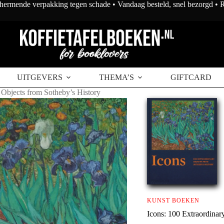
chermende verpakking tegen schade • Vandaag besteld, snel bezorgd •
Toevoegen aan winkelwagen
dinary
UITGEVERS
THEMA’S
GIFTCARD
's
 Objects from Sotheby’s History
KUNST BOEKEN
Icons: 100 Extraordinar