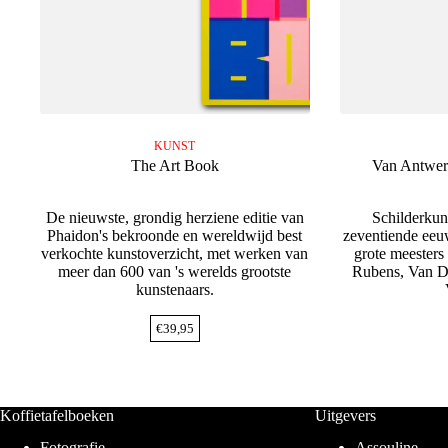
KUNST
The Art Book
Van Antwer
De nieuwste, grondig herziene editie van
Schilderkuns
Phaidon's bekroonde en wereldwijd best
zeventiende eeu
verkochte kunstoverzicht, met werken van
grote meesters
meer dan 600 van 's werelds grootste
Rubens, Van Dy
kunstenaars.
€
39,95
Koffietafelboeken
Uitgevers
Fotografie
Assouline