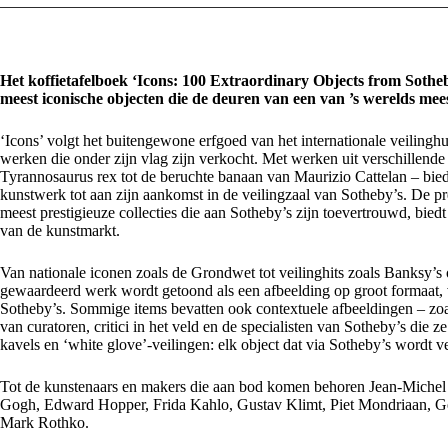
Het koffietafelboek ‘Icons: 100 Extraordinary Objects from Sotheb
meest iconische objecten die de deuren van een van ’s werelds mee
‘Icons’ volgt het buitengewone erfgoed van het internationale veiling
werken die onder zijn vlag zijn verkocht. Met werken uit verschillende
Tyrannosaurus rex tot de beruchte banaan van Maurizio Cattelan – biedt 
kunstwerk tot aan zijn aankomst in de veilingzaal van Sotheby’s. De pre
meest prestigieuze collecties die aan Sotheby’s zijn toevertrouwd, bied
van de kunstmarkt.
Van nationale iconen zoals de Grondwet tot veilinghits zoals Banksy’s o
gewaardeerd werk wordt getoond als een afbeelding op groot formaat, v
Sotheby’s. Sommige items bevatten ook contextuele afbeeldingen – zoal
van curatoren, critici in het veld en de specialisten van Sotheby’s die
kavels en ‘white glove’-veilingen: elk object dat via Sotheby’s wordt ve
Tot de kunstenaars en makers die aan bod komen behoren Jean-Michel 
Gogh, Edward Hopper, Frida Kahlo, Gustav Klimt, Piet Mondriaan, Geo
Mark Rothko.