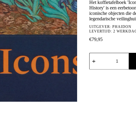
Het koffietafelboek 'Ic
History' is een eerbetoo
iconische objecten die d
legendarische veilinghu
UITGEVER:
PHAIDON
LEVERTIJD: 2 WERKDA
€
79,95
Icons:
100
Extraordinary
Objects
from
Sotheby's
History
aantal