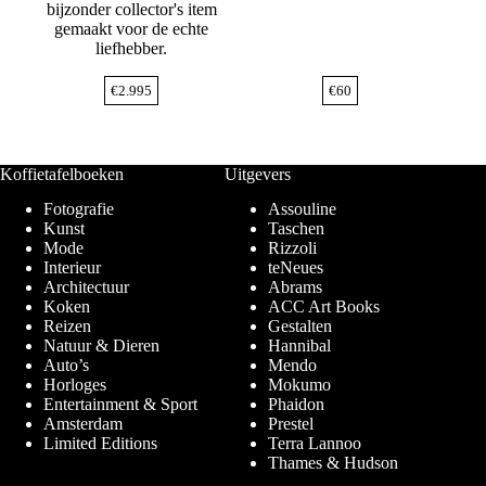
bijzonder collector's item
gemaakt voor de echte
liefhebber.
€
2.995
€
60
Koffietafelboeken
Uitgevers
Fotografie
Assouline
Kunst
Taschen
Mode
Rizzoli
Interieur
teNeues
Architectuur
Abrams
Koken
ACC Art Books
Reizen
Gestalten
Natuur & Dieren
Hannibal
Auto’s
Mendo
Horloges
Mokumo
Entertainment & Sport
Phaidon
Amsterdam
Prestel
Limited Editions
Terra Lannoo
Thames & Hudson