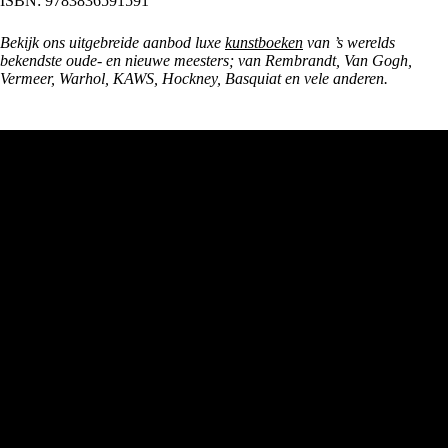
ISBN: 9783836591591
Bekijk ons uitgebreide aanbod luxe
kunstboeken
van ’s werelds
bekendste oude- en nieuwe meesters; van Rembrandt, Van Gogh,
Vermeer, Warhol, KAWS, Hockney, Basquiat en vele anderen.