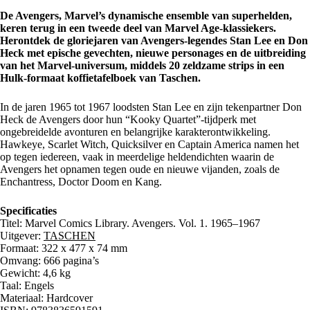
De Avengers, Marvel’s dynamische ensemble van superhelden,
keren terug in een tweede deel van Marvel Age-klassiekers.
Herontdek de gloriejaren van Avengers-legendes Stan Lee en Don
Heck met epische gevechten, nieuwe personages en de uitbreiding
van het Marvel-universum, middels 20 zeldzame strips in een
Hulk-formaat koffietafelboek van Taschen.
In de jaren 1965 tot 1967 loodsten Stan Lee en zijn tekenpartner Don
Heck de Avengers door hun “Kooky Quartet”-tijdperk met
ongebreidelde avonturen en belangrijke karakterontwikkeling.
Hawkeye, Scarlet Witch, Quicksilver en Captain America namen het
op tegen iedereen, vaak in meerdelige heldendichten waarin de
Avengers het opnamen tegen oude en nieuwe vijanden, zoals de
Enchantress, Doctor Doom en Kang.
Specificaties
Titel: Marvel Comics Library. Avengers. Vol. 1. 1965–1967
Uitgever:
TASCHEN
Formaat: 322 x 477 x 74 mm
Omvang: 666 pagina’s
Gewicht: 4,6 kg
Taal: Engels
Materiaal: Hardcover