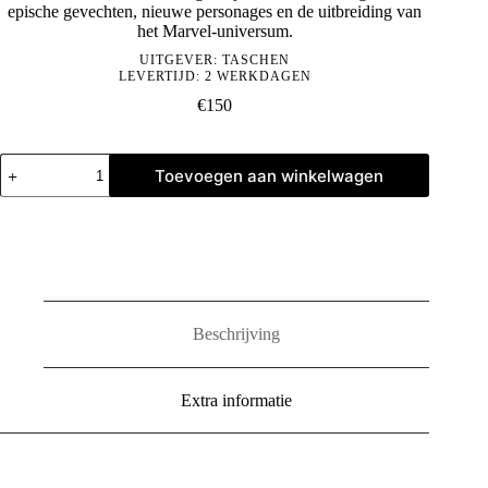
epische gevechten, nieuwe personages en de uitbreiding van
het Marvel-universum.
UITGEVER:
TASCHEN
LEVERTIJD: 2 WERKDAGEN
€
150
Marvel
Toevoegen aan winkelwagen
Comics
Library.
Avengers.
Vol.
2.
1965–
1967
aantal
Beschrijving
Extra informatie