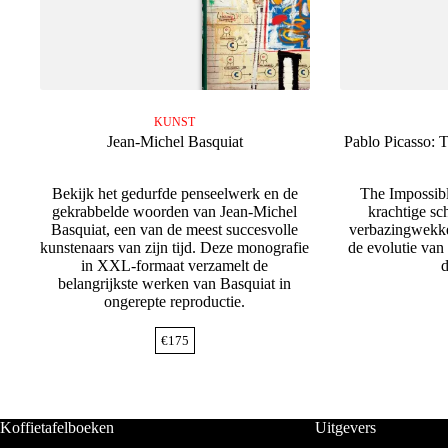
KUNST
Jean-Michel Basquiat
Pablo Picasso: 
Bekijk het gedurfde penseelwerk en de
The Impossibl
gekrabbelde woorden van Jean-Michel
krachtige sch
Basquiat, een van de meest succesvolle
verbazingwekke
kunstenaars van zijn tijd. Deze monografie
de evolutie van 
in XXL-formaat verzamelt de
d
belangrijkste werken van Basquiat in
ongerepte reproductie.
€
175
Koffietafelboeken
Uitgevers