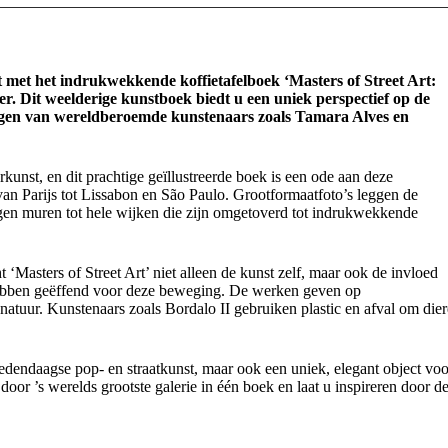
t met het indrukwekkende koffietafelboek ‘Masters of Street Art:
 Dit weelderige kunstboek biedt u een uniek perspectief op de
ngen van wereldberoemde kunstenaars zoals Tamara Alves en
derkunst, en dit prachtige geïllustreerde boek is een ode aan deze
van Parijs tot Lissabon en São Paulo. Grootformaatfoto’s leggen de
legen muren tot hele wijken die zijn omgetoverd tot indrukwekkende
t ‘Masters of Street Art’ niet alleen de kunst zelf, maar ook de invloed
g hebben geëffend voor deze beweging. De werken geven op
tuur. Kunstenaars zoals Bordalo II gebruiken plastic en afval om die
hedendaagse pop- en straatkunst, maar ook een uniek, elegant object voo
door ’s werelds grootste galerie in één boek en laat u inspireren door d