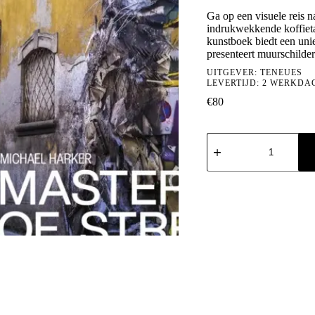
Ga op een visuele reis n
indrukwekkende koffietaf
kunstboek biedt een unie
presenteert muurschilde
UITGEVER:
TENEUES
LEVERTIJD: 2 WERKDA
€
80
Masters
of
Street
Art
aantal