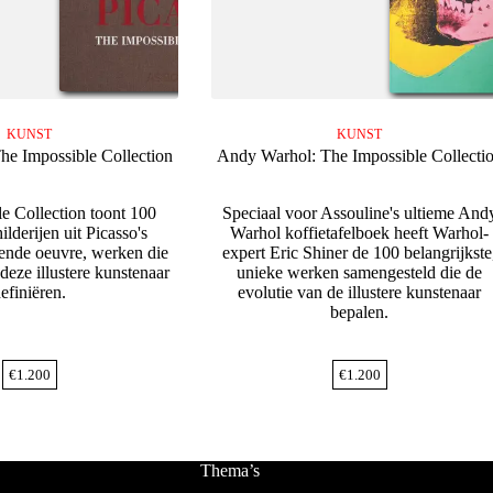
KUNST
KUNST
The Impossible Collection
Andy Warhol: The Impossible Collecti
e Collection toont 100
Speciaal voor Assouline's ultieme And
ilderijen uit Picasso's
Warhol koffietafelboek heeft Warhol-
nde oeuvre, werken die
expert Eric Shiner de 100 belangrijkste
deze illustere kunstenaar
unieke werken samengesteld die de
efiniëren.
evolutie van de illustere kunstenaar
bepalen.
€
1.200
€
1.200
Thema’s