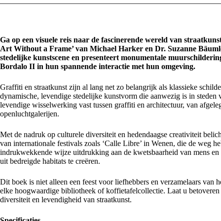
Ga op een visuele reis naar de fascinerende wereld van straatkuns
Art Without a Frame’ van Michael Harker en Dr. Suzanne Bäumler.
stedelijke kunstscene en presenteert monumentale muurschilderi
Bordalo II in hun spannende interactie met hun omgeving.
Graffiti en straatkunst zijn al lang net zo belangrijk als klassieke schil
dynamische, levendige stedelijke kunstvorm die aanwezig is in steden 
levendige wisselwerking vast tussen graffiti en architectuur, van afge
openluchtgalerijen.
Met de nadruk op culturele diversiteit en hedendaagse creativiteit belich
van internationale festivals zoals ‘Calle Libre’ in Wenen, die de we
indrukwekkende wijze uitdrukking aan de kwetsbaarheid van mens en na
uit bedreigde habitats te creëren.
Dit boek is niet alleen een feest voor liefhebbers en verzamelaars van 
elke hoogwaardige bibliotheek of koffietafelcollectie. Laat u betoveren 
diversiteit en levendigheid van straatkunst.
Specificaties