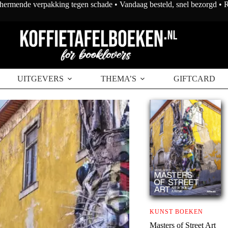
chermende verpakking tegen schade • Vandaag besteld, snel bezorgd •
wagen
UITGEVERS
THEMA’S
GIFTCARD
KUNST BOEKEN
Masters of Street Art