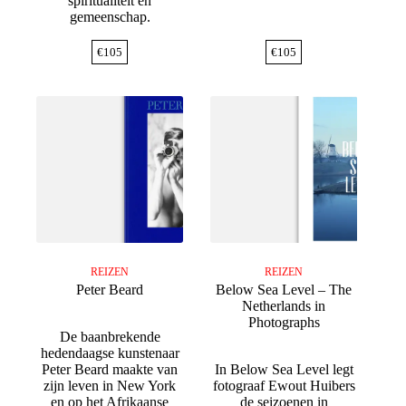
spiritualiteit en
gemeenschap.
€
105
€
105
REIZEN
REIZEN
Peter Beard
Below Sea Level – The
Netherlands in
Photographs
De baanbrekende
hedendaagse kunstenaar
Peter Beard maakte van
In Below Sea Level legt
zijn leven in New York
fotograaf Ewout Huibers
en op het Afrikaanse
de seizoenen in