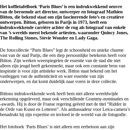
Het koffietafelboek ‘Paris Blues’ is een indrukwekkend oeuvre
van de beroemde art director, ontwerper en fotograaf Mathieu
Bitton, die bekend staat om zijn fascinerende foto’s en creatieve
ontwerpen. Bitton, geboren in Parijs in 1973, heeft een
indrukwekkende carrière achter de rug als fotograaf van enkele
van ’s werelds meest bekende artiesten, waaronder Quincy Jones,
The Rolling Stones, Stevie Wonder en Lady Gaga.
De fotocollectie “Paris Blues” legt de schoonheid en unieke charme
vast van de stad Parijs, die een diep persoonlijke betekenis heeft voor
Bitton. Zijn werken weerspiegelen de essentie van de stad die niet
alleen zijn jeugd heeft gekenmerkt, maar ook een constante bron van
inspiratie is voor zijn artistieke werk. Bitton staat bekend om het
vastleggen van de authenticiteit en ware essentie van zijn
onderwerpen, en dat komt duidelijk naar voren in deze collectie.
Bittons indrukwekkende werk heeft hem niet alleen wereldwijde
erkenning opgeleverd, maar ook verschillende Grammy-nominaties en
-awards. Hij is door de Franse regering geëerd met de titel “Ridder in
de Orde van Kunst en Letteren”. Als ambassadeur voor Leica-camera’s
benadrukt hij zijn expertise en invloed in de wereld van de fotografie.
Het fotoboek ‘Paris Blues’ is niet alleen een eerbetoon aan zijn