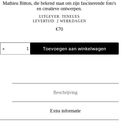
Mathieu Bitton, die bekend staat om zijn fascinerende foto's
en creatieve ontwerpen.
UITGEVER:
TENEUES
LEVERTIJD: 2 WERKDAGEN
€
70
Mathieu
Toevoegen aan winkelwagen
Bitton:
Paris
Blues
aantal
Beschrijving
Extra informatie