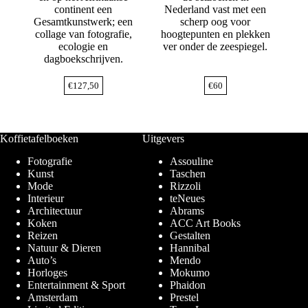
continent een
Nederland vast met een
Gesamtkunstwerk; een
scherp oog voor
collage van fotografie,
hoogtepunten en plekken
ecologie en
ver onder de zeespiegel.
dagboekschrijven.
€
127,50
€
60
Koffietafelboeken
Uitgevers
Fotografie
Assouline
Kunst
Taschen
Mode
Rizzoli
Interieur
teNeues
Architectuur
Abrams
Koken
ACC Art Books
Reizen
Gestalten
Natuur & Dieren
Hannibal
Auto’s
Mendo
Horloges
Mokumo
Entertainment & Sport
Phaidon
Amsterdam
Prestel