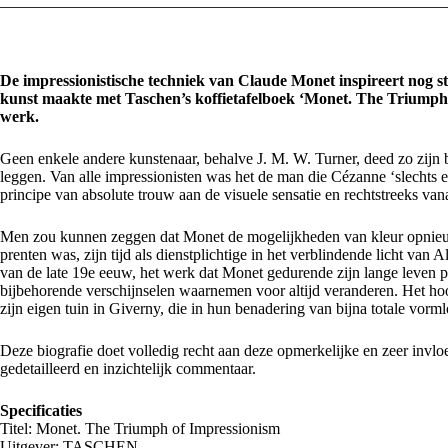
De impressionistische techniek van Claude Monet inspireert nog 
kunst maakte met Taschen’s koffietafelboek ‘Monet. The Triumph 
werk.
Geen enkele andere kunstenaar, behalve J. M. W. Turner, deed zo zijn 
leggen. Van alle impressionisten was het de man die Cézanne ‘slechts 
principe van absolute trouw aan de visuele sensatie en rechtstreeks vana
Men zou kunnen zeggen dat Monet de mogelijkheden van kleur opnieuw 
prenten was, zijn tijd als dienstplichtige in het verblindende licht van 
van de late 19e eeuw, het werk dat Monet gedurende zijn lange leven 
bijbehorende verschijnselen waarnemen voor altijd veranderen. Het hoog
zijn eigen tuin in Giverny, die in hun benadering van bijna totale vorm
Deze biografie doet volledig recht aan deze opmerkelijke en zeer invloed
gedetailleerd en inzichtelijk commentaar.
Specificaties
Titel: Monet. The Triumph of Impressionism
Uitgever:
TASCHEN