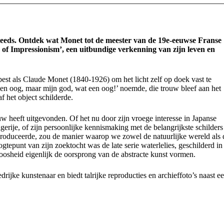
steeds. Ontdek wat Monet tot de meester van de 19e-eeuwse Franse
of Impressionism’, een uitbundige verkenning van zijn leven en
best als Claude Monet (1840-1926) om het licht zelf op doek vast te
een oog, maar mijn god, wat een oog!’ noemde, die trouw bleef aan het
f het object schilderde.
heeft uitgevonden. Of het nu door zijn vroege interesse in Japanse
Algerije, of zijn persoonlijke kennismaking met de belangrijkste schilders
produceerde, zou de manier waarop we zowel de natuurlijke wereld als 
tepunt van zijn zoektocht was de late serie waterlelies, geschilderd in
loosheid eigenlijk de oorsprong van de abstracte kunst vormen.
rijke kunstenaar en biedt talrijke reproducties en archieffoto’s naast e