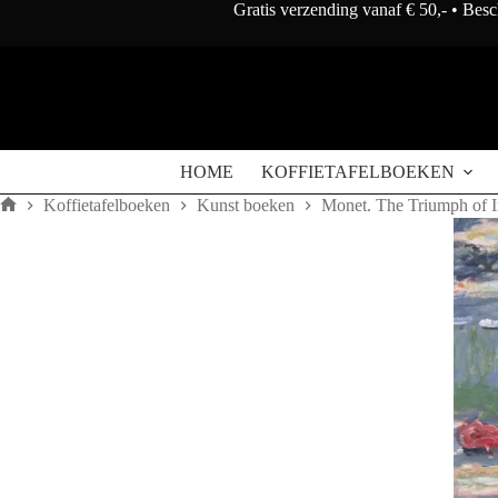
Doorgaan
Gratis verzending vanaf € 50,- • Bes
naar
artikel
HOME
KOFFIETAFELBOEKEN
Koffietafelboeken
Kunst boeken
Monet. The Triumph of 
Home