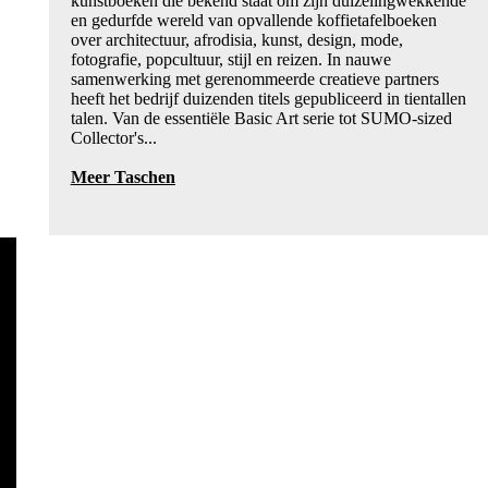
kunstboeken die bekend staat om zijn duizelingwekkende
en gedurfde wereld van opvallende koffietafelboeken
over architectuur, afrodisia, kunst, design, mode,
fotografie, popcultuur, stijl en reizen. In nauwe
samenwerking met gerenommeerde creatieve partners
heeft het bedrijf duizenden titels gepubliceerd in tientallen
talen. Van de essentiële Basic Art serie tot SUMO-sized
Collector's...
Meer Taschen