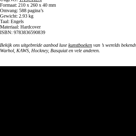
Formaat:
210 x 260 x 40 mm
Omvang: 588 pagina’s
Gewicht:
2.93 kg
Taal: Engels
Materiaal: Hardcover
ISBN: 9783836590839
Bekijk ons uitgebreide aanbod luxe
kunstboeken
van ’s werelds bekend
Warhol, KAWS, Hockney, Basquiat en vele anderen.