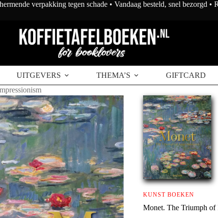
chermende verpakking tegen schade • Vandaag besteld, snel bezorgd •
UITGEVERS
THEMA’S
GIFTCARD
Impressionism
KUNST BOEKEN
Monet. The Triumph of 