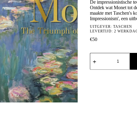
De impressionistische t
Ontdek wat Monet tot d
maakte met Taschen's ko
Impressionism', een uit
UITGEVER:
TASCHEN
LEVERTIJD: 2 WERKDA
€
50
Monet.
The
Triumph
of
Impressionism
aantal