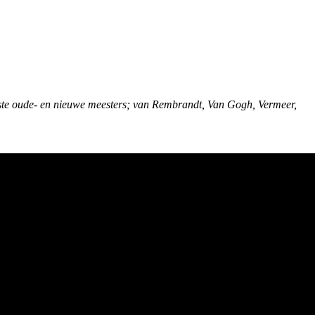
ste oude- en nieuwe meesters; van Rembrandt, Van Gogh, Vermeer,