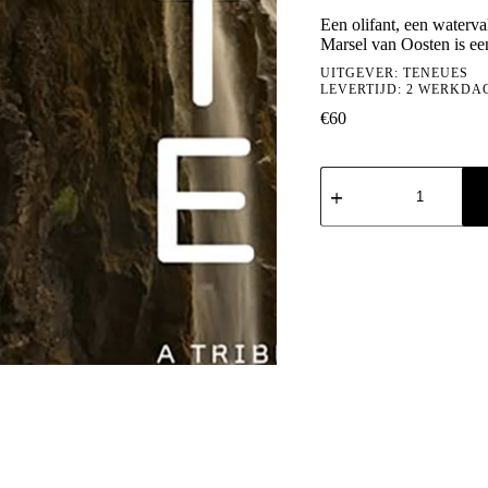
Een olifant, een waterv
Marsel van Oosten is ee
UITGEVER:
TENEUES
LEVERTIJD: 2 WERKDA
€
60
Mother:
A
Tribute
to
Mother
Earth
-
Marsel
van
Oosten
aantal