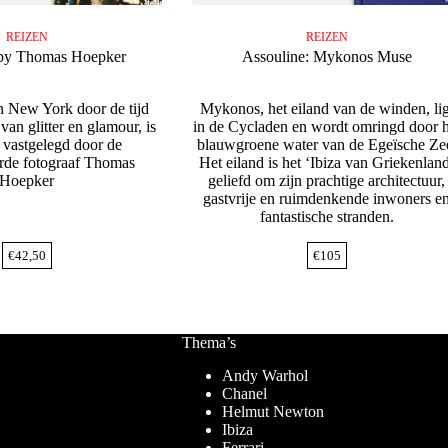
REIZEN
REIZEN
by Thomas Hoepker
Assouline: Mykonos Muse
n New York door de tijd
Mykonos, het eiland van de winden, lig
van glitter en glamour, is
in de Cycladen en wordt omringd door h
k vastgelegd door de
blauwgroene water van de Egeïsche Ze
de fotograaf Thomas
Het eiland is het ‘Ibiza van Griekenlan
Hoepker
geliefd om zijn prachtige architectuur,
gastvrije en ruimdenkende inwoners e
fantastische stranden.
€
42,50
€
105
Thema’s
Andy Warhol
Chanel
Helmut Newton
Ibiza
Ferrari