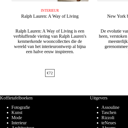
INTERIEUR
Ralph Lauren: A Way of Living
New York 
Ralph Lauren: A Way of Living is een
De evolutie va
verbluffende viering van Ralph Lauren's
heen, verstoken 
kenmerkende wooncollecties die de
meesterlij
wereld van het interieurontwerp al bijna
gerenommeer
een halve eeuw inspireren.
€
72
Koffietafelboeken
Uitgevers
Fotografie
Assouline
Kunst
Taschen
Mode
Rizzoli
Interieur
teNeues
Architectuur
Abrams