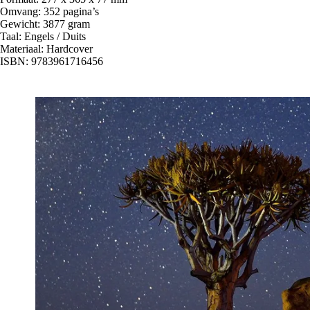
Omvang: 352 pagina’s
Gewicht: 3877 gram
Taal: Engels / Duits
Materiaal: Hardcover
ISBN: 9783961716456