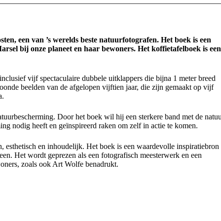
ten, een van ’s werelds beste natuurfotografen. Het boek is een
sel bij onze planeet en haar bewoners. Het koffietafelboek is een
nclusief vijf spectaculaire dubbele uitklappers die bijna 1 meter breed
onde beelden van de afgelopen vijftien jaar, die zijn gemaakt op vijf
a.
tuurbescherming. Door het boek wil hij een sterkere band met de natu
g nodig heeft en geïnspireerd raken om zelf in actie te komen.
 esthetisch en inhoudelijk. Het boek is een waardevolle inspiratiebron
meen. Het wordt geprezen als een fotografisch meesterwerk en een
oners, zoals ook Art Wolfe benadrukt.