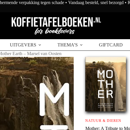
chermende verpakking tegen schade • Vandaag besteld, snel bezorgd •
UITGEVERS
THEMA’S
GIFTCARD
Mother Earth – Marsel van Oosten
NATUUR & DIEREN
Mother: A Tribute to Mo