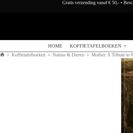
Doorgaan
Gratis verzending vanaf € 50,- • Bes
naar
artikel
HOME
KOFFIETAFELBOEKEN
Koffietafelboeken
Natuur & Dieren
Mother: A Tribute to 
Home