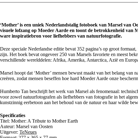
‘Mother’ is een uniek Nederlandstalig fotoboek van Marsel van Oos
visuele lofzang op Moeder Aarde en toont de betrokkenheid van Mar
ware inspiratiebron voor liefhebbers van natuurfotografie.
Deze speciale Nederlandse editie bevat 352 pagina’s op groot formaat, i
zijn. Het boek bevat ongeveer 250 van Marsels favoriete en meest bekro
verschillende werelddelen: Afrika, Amerika, Antarctica, Azië en Europ
Marsel hoopt dat ‘Mother’ mensen bewust maakt van het belang van na
creëren, zodat mensen beseffen hoe hard Moeder Aarde onze beschermin
Humberto Tan beschrijft het werk van Marsel als fenomenaal: technisch,
voor zowel natuurfotografen als liefhebbers van fotografie in het alge
kunstzinnig eerbetoon aan het behoud van de natuur en haar wilde bew
Specificaties
Titel: Mother: A Tribute to Mother Earth
Auteur: Marsel van Oosten
Uitgever:
TeNeues
Formaat: 277 x 365 x 77 mm