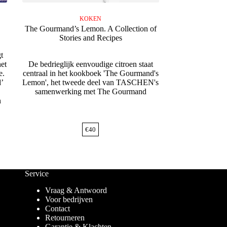
KOKEN
The Gourmand’s Lemon. A Collection of
Stories and Recipes
t
et
De bedrieglijk eenvoudige citroen staat
e.
centraal in het kookboek 'The Gourmand's
d’
Lemon', het tweede deel van TASCHEN's
samenwerking met The Gourmand
n
€
40
Service
Vraag & Antwoord
Voor bedrijven
Contact
Retourneren
Garantie & Klachten