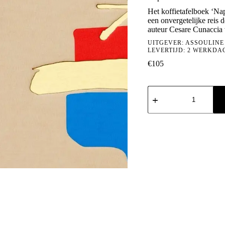
Het koffietafelboek ‘Na
een onvergetelijke reis
auteur Cesare Cunaccia 
UITGEVER:
ASSOULINE
LEVERTIJD: 2 WERKDA
€
105
Napoli
Amore
aantal