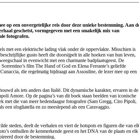
mee op een onvergetelijke reis door deze unieke bestemming. Aan d
rhaal geschetst, vormgegeven met een smakelijk mix van
ale fotografen.
ls met een elektrische lading vlak onder de oppervlakte. Misschien is
chrijflijke gusto heeft die doorsijpelt in alle hoeken van hun leven,
 weegschaal in evenwicht met een charmante badplaatsgeest. De
o Sorrentino’s film The Hand of God en Elena Ferrante’s geliefde
naccia, die regelmatig bijdraagt aan Assouline, de lezer mee op een
ouwd als iets anders dan Italië. Dit dynamische karakter, ervaren in de
Napoli Amore. Op de pagina’s van dit boek staan beelden van iconische
ek met die van meer hedendaagse fotografen (Sam Gregg, Ciro Pipoli,
als een sfogliatella en zo meeslepend als een Caravaggio.
de steden, deelt de verhalen en viert de hotspots en figuren die van el
foto’s onthullen de kenmerkende geest en het DNA van de plaats en elk
spireerd door de bestemming.