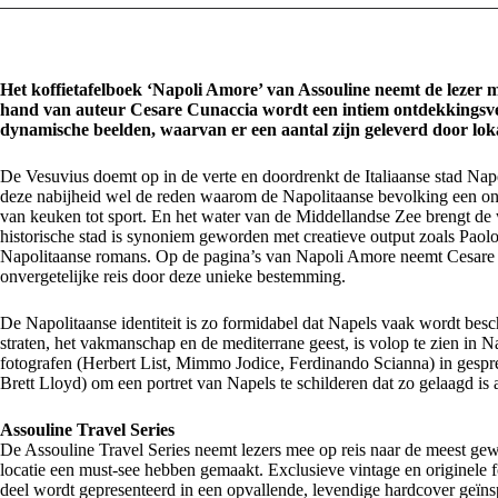
Het koffietafelboek ‘Napoli Amore’ van Assouline neemt de lezer 
hand van auteur Cesare Cunaccia wordt een intiem ontdekkingsve
dynamische beelden, waarvan er een aantal zijn geleverd door lok
De Vesuvius doemt op in de verte en doordrenkt de Italiaanse stad Nape
deze nabijheid wel de reden waarom de Napolitaanse bevolking een onbes
van keuken tot sport. En het water van de Middellandse Zee brengt de
historische stad is synoniem geworden met creatieve output zoals Paol
Napolitaanse romans. Op de pagina’s van Napoli Amore neemt Cesare Cu
onvergetelijke reis door deze unieke bestemming.
De Napolitaanse identiteit is zo formidabel dat Napels vaak wordt besch
straten, het vakmanschap en de mediterrane geest, is volop te zien in 
fotografen (Herbert List, Mimmo Jodice, Ferdinando Scianna) in gespr
Brett Lloyd) om een portret van Napels te schilderen dat zo gelaagd is 
Assouline Travel Series
De Assouline Travel Series neemt lezers mee op reis naar de meest gewil
locatie een must-see hebben gemaakt. Exclusieve vintage en originele 
deel wordt gepresenteerd in een opvallende, levendige hardcover geïn