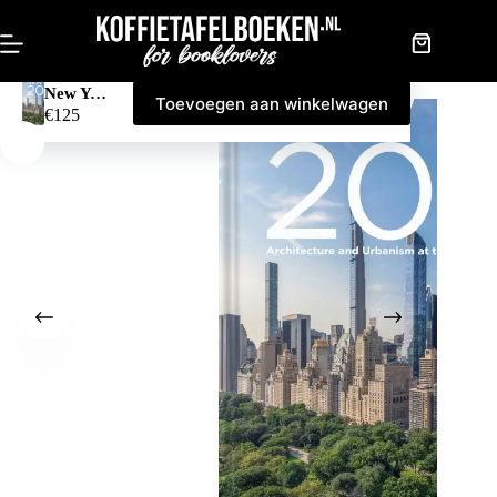
Doorgaan
naar
artikel
Winkelwag
New York 2020
Toevoegen aan winkelwagen
€
125