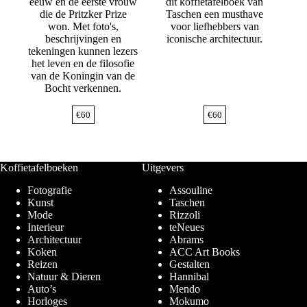
eeuw en de eerste vrouw
dit koffietafelboek van
die de Pritzker Prize
Taschen een musthave
won. Met foto's,
voor liefhebbers van
beschrijvingen en
iconische architectuur.
tekeningen kunnen lezers
het leven en de filosofie
van de Koningin van de
Bocht verkennen.
€
60
€
60
Koffietafelboeken
Uitgevers
Fotografie
Assouline
Kunst
Taschen
Mode
Rizzoli
Interieur
teNeues
Architectuur
Abrams
Koken
ACC Art Books
Reizen
Gestalten
Natuur & Dieren
Hannibal
Auto’s
Mendo
Horloges
Mokumo