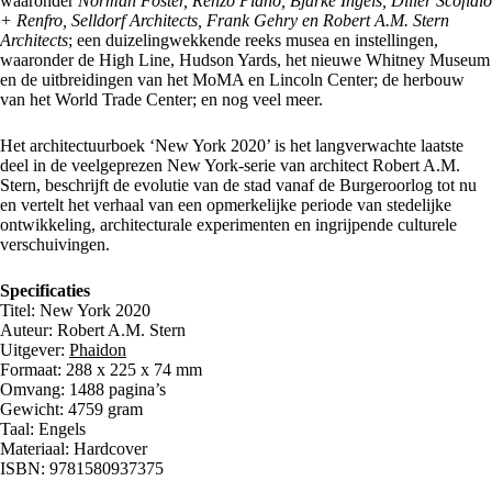
waaronder
Norman Foster, Renzo Piano, Bjarke Ingels, Diller Scofidio
+ Renfro, Selldorf Architects, Frank Gehry en Robert A.M. Stern
Architects
; een duizelingwekkende reeks musea en instellingen,
waaronder de High Line, Hudson Yards, het nieuwe Whitney Museum
en de uitbreidingen van het MoMA en Lincoln Center; de herbouw
van het World Trade Center; en nog veel meer.
Het architectuurboek ‘New York 2020’ is het langverwachte laatste
deel in de veelgeprezen New York-serie van architect Robert A.M.
Stern, beschrijft de evolutie van de stad vanaf de Burgeroorlog tot nu
en vertelt het verhaal van een opmerkelijke periode van stedelijke
ontwikkeling, architecturale experimenten en ingrijpende culturele
verschuivingen.
Specificaties
Titel: New York 2020
Auteur: Robert A.M. Stern
Uitgever:
Phaidon
Formaat: 288 x 225 x 74 mm
Omvang: 1488 pagina’s
Gewicht: 4759 gram
Taal: Engels
Materiaal: Hardcover
ISBN: 9781580937375