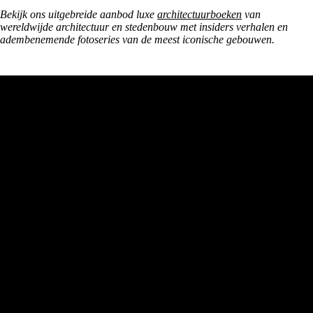
Bekijk ons uitgebreide aanbod luxe
architectuurboeken
van
wereldwijde architectuur en stedenbouw met insiders verhalen en
adembenemende fotoseries van de meest iconische gebouwen.