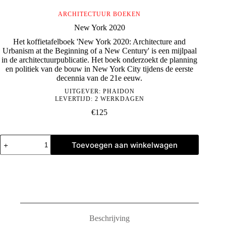
ARCHITECTUUR BOEKEN
New York 2020
Het koffietafelboek 'New York 2020: Architecture and
Urbanism at the Beginning of a New Century' is een mijlpaal
in de architectuurpublicatie. Het boek onderzoekt de planning
en politiek van de bouw in New York City tijdens de eerste
decennia van de 21e eeuw.
UITGEVER:
PHAIDON
LEVERTIJD: 2 WERKDAGEN
€
125
New
Toevoegen aan winkelwagen
York
2020
aantal
Beschrijving