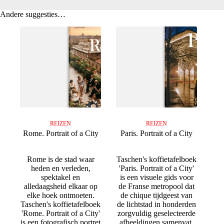
Andere suggesties…
REIZEN
REIZEN
Rome. Portrait of a City
Paris. Portrait of a City
Rome is de stad waar
Taschen's koffietafelboek
heden en verleden,
'Paris. Portrait of a City'
spektakel en
is een visuele gids voor
alledaagsheid elkaar op
de Franse metropool dat
elke hoek ontmoeten.
de chique tijdgeest van
Taschen's koffietafelboek
de lichtstad in honderden
'Rome. Portrait of a City'
zorgvuldig geselecteerde
is een fotografisch portret
afbeeldingen samenvat,