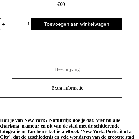
€
60
New
Toevoegen aan winkelwagen
York.
Portrait
of
a
City
aantal
Beschrijving
Extra informatie
Hou je van New York? Natuurlijk doe je dat! Vier nu alle
charisma, glamour en pit van de stad met de schitterende
fotografie in Taschen’s koffietafelboek ‘New York. Portrait of a
City’, dat de geschiedenis en vele wonderen van de grootste stad