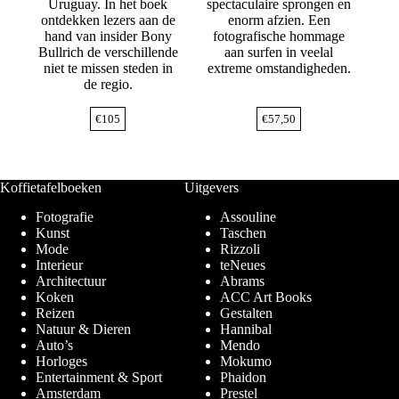
Uruguay. In het boek
spectaculaire sprongen en
ontdekken lezers aan de
enorm afzien. Een
hand van insider Bony
fotografische hommage
Bullrich de verschillende
aan surfen in veelal
niet te missen steden in
extreme omstandigheden.
de regio.
€
105
€
57,50
Koffietafelboeken
Uitgevers
Fotografie
Assouline
Kunst
Taschen
Mode
Rizzoli
Interieur
teNeues
Architectuur
Abrams
Koken
ACC Art Books
Reizen
Gestalten
Natuur & Dieren
Hannibal
Auto’s
Mendo
Horloges
Mokumo
Entertainment & Sport
Phaidon
Amsterdam
Prestel