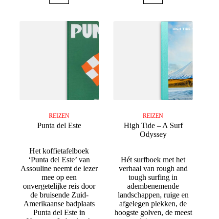
REIZEN
REIZEN
Punta del Este
High Tide – A Surf
Odyssey
Het koffietafelboek
‘Punta del Este’ van
Hét surfboek met het
Assouline neemt de lezer
verhaal van rough and
mee op een
tough surfing in
onvergetelijke reis door
adembenemende
de bruisende Zuid-
landschappen, ruige en
Amerikaanse badplaats
afgelegen plekken, de
Punta del Este in
hoogste golven, de meest