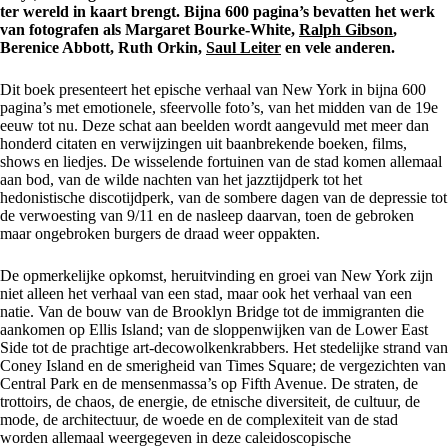
ter wereld in kaart brengt. Bijna 600 pagina’s bevatten het werk
van fotografen als Margaret Bourke-White,
Ralph Gibson
,
Berenice Abbott, Ruth Orkin,
Saul Leiter
en vele anderen.
Dit boek presenteert het epische verhaal van New York in bijna 600
pagina’s met emotionele, sfeervolle foto’s, van het midden van de 19e
eeuw tot nu. Deze schat aan beelden wordt aangevuld met meer dan
honderd citaten en verwijzingen uit baanbrekende boeken, films,
shows en liedjes. De wisselende fortuinen van de stad komen allemaal
aan bod, van de wilde nachten van het jazztijdperk tot het
hedonistische discotijdperk, van de sombere dagen van de depressie tot
de verwoesting van 9/11 en de nasleep daarvan, toen de gebroken
maar ongebroken burgers de draad weer oppakten.
De opmerkelijke opkomst, heruitvinding en groei van New York zijn
niet alleen het verhaal van een stad, maar ook het verhaal van een
natie. Van de bouw van de Brooklyn Bridge tot de immigranten die
aankomen op Ellis Island; van de sloppenwijken van de Lower East
Side tot de prachtige art-decowolkenkrabbers. Het stedelijke strand van
Coney Island en de smerigheid van Times Square; de vergezichten van
Central Park en de mensenmassa’s op Fifth Avenue. De straten, de
trottoirs, de chaos, de energie, de etnische diversiteit, de cultuur, de
mode, de architectuur, de woede en de complexiteit van de stad
worden allemaal weergegeven in deze caleidoscopische