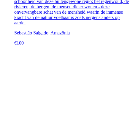
schoonheid van deze buitengewone regio: het regenwoud, de
rivieren, de bergen, de mensen die er wonen - deze
onvervangbare schat van de mensheid waarin de immense
kracht van de natuur voelbaar is zoals nergens anders op
aarde.
Sebastião Salgado. Amazônia
€
100