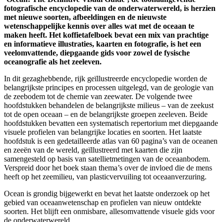
fotografische encyclopedie van de onderwaterwereld, is herzien
met nieuwe soorten, afbeeldingen en de nieuwste
wetenschappelijke kennis over alles wat met de oceaan te
maken heeft. Het koffietafelboek bevat een mix van prachtige
en informatieve illustraties, kaarten en fotografie, is het een
veelomvattende, diepgaande gids voor zowel de fysische
oceanografie als het zeeleven.
In dit gezaghebbende, rijk geïllustreerde encyclopedie worden de
belangrijkste principes en processen uitgelegd, van de geologie van
de zeebodem tot de chemie van zeewater. De volgende twee
hoofdstukken behandelen de belangrijkste milieus – van de zeekust
tot de open oceaan – en de belangrijkste groepen zeeleven. Beide
hoofdstukken bevatten een systematisch repertorium met diepgaande
visuele profielen van belangrijke locaties en soorten. Het laatste
hoofdstuk is een gedetailleerde atlas van 60 pagina’s van de oceanen
en zeeën van de wereld, geïllustreerd met kaarten die zijn
samengesteld op basis van satellietmetingen van de oceaanbodem.
Verspreid door het boek staan thema’s over de invloed die de mens
heeft op het zeemilieu, van plasticvervuiling tot oceaanverzuring.
Ocean is grondig bijgewerkt en bevat het laatste onderzoek op het
gebied van oceaanwetenschap en profielen van nieuw ontdekte
soorten. Het blijft een onmisbare, allesomvattende visuele gids voor
de onderwaterwereld.