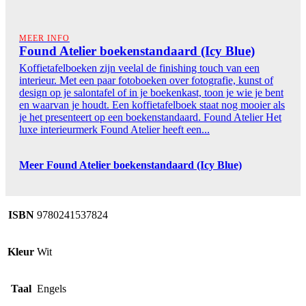
MEER INFO
Found Atelier boekenstandaard (Icy Blue)
Koffietafelboeken zijn veelal de finishing touch van een
interieur. Met een paar fotoboeken over fotografie, kunst of
design op je salontafel of in je boekenkast, toon je wie je bent
en waarvan je houdt. Een koffietafelboek staat nog mooier als
je het presenteert op een boekenstandaard. Found Atelier Het
luxe interieurmerk Found Atelier heeft een...
Meer Found Atelier boekenstandaard (Icy Blue)
ISBN
9780241537824
Kleur
Wit
Taal
Engels