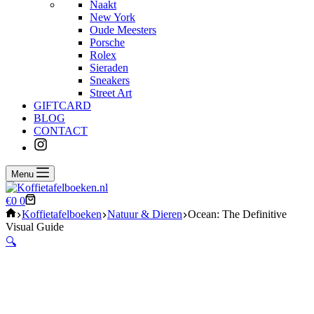
Naakt
New York
Oude Meesters
Porsche
Rolex
Sieraden
Sneakers
Street Art
GIFTCARD
BLOG
CONTACT
Menu
Winkelwagen
€
0
0
Home
Koffietafelboeken
Natuur & Dieren
Ocean: The Definitive
Visual Guide
🔍