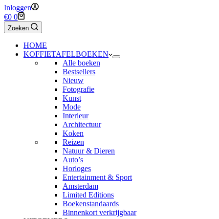
Inloggen
Winkelwagen
€
0
0
Zoeken
HOME
KOFFIETAFELBOEKEN
Alle boeken
Bestsellers
Nieuw
Fotografie
Kunst
Mode
Interieur
Architectuur
Koken
Reizen
Natuur & Dieren
Auto’s
Horloges
Entertainment & Sport
Amsterdam
Limited Editions
Boekenstandaards
Binnenkort verkrijgbaar