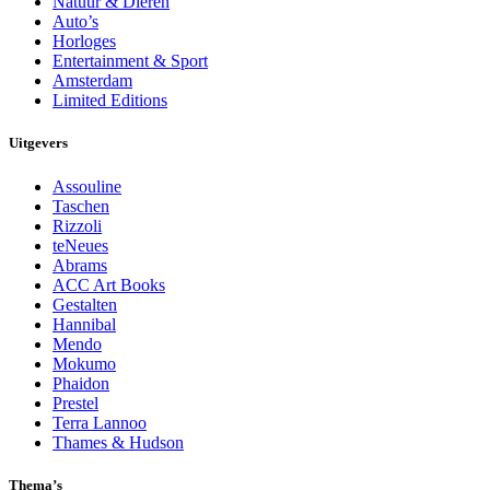
Natuur & Dieren
Auto’s
Horloges
Entertainment & Sport
Amsterdam
Limited Editions
Uitgevers
Assouline
Taschen
Rizzoli
teNeues
Abrams
ACC Art Books
Gestalten
Hannibal
Mendo
Mokumo
Phaidon
Prestel
Terra Lannoo
Thames & Hudson
Thema’s