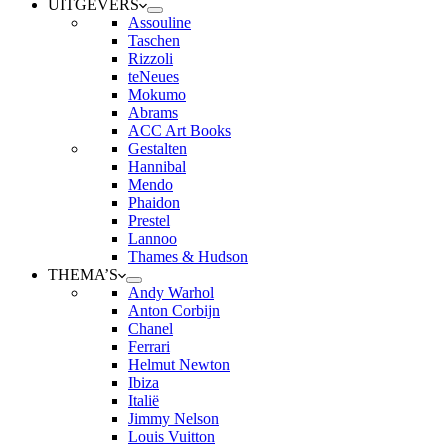
UITGEVERS
Assouline
Taschen
Rizzoli
teNeues
Mokumo
Abrams
ACC Art Books
Gestalten
Hannibal
Mendo
Phaidon
Prestel
Lannoo
Thames & Hudson
THEMA’S
Andy Warhol
Anton Corbijn
Chanel
Ferrari
Helmut Newton
Ibiza
Italië
Jimmy Nelson
Louis Vuitton