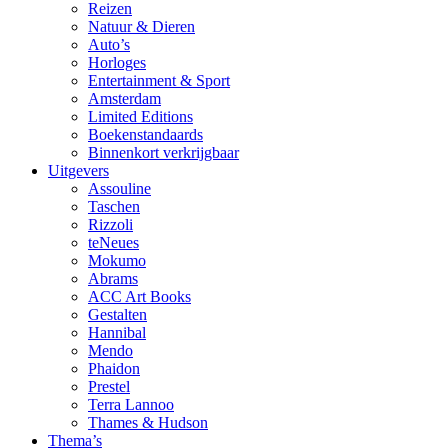
Reizen
Natuur & Dieren
Auto’s
Horloges
Entertainment & Sport
Amsterdam
Limited Editions
Boekenstandaards
Binnenkort verkrijgbaar
Uitgevers
Assouline
Taschen
Rizzoli
teNeues
Mokumo
Abrams
ACC Art Books
Gestalten
Hannibal
Mendo
Phaidon
Prestel
Terra Lannoo
Thames & Hudson
Thema’s