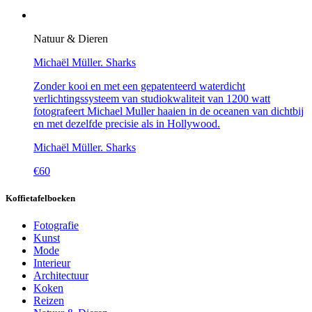
Natuur & Dieren
Michaël Müller. Sharks
Zonder kooi en met een gepatenteerd waterdicht
verlichtingssysteem van studiokwaliteit van 1200 watt
fotografeert Michael Muller haaien in de oceanen van dichtbij
en met dezelfde precisie als in Hollywood.
Michaël Müller. Sharks
€
60
Koffietafelboeken
Fotografie
Kunst
Mode
Interieur
Architectuur
Koken
Reizen