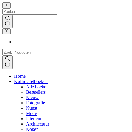
Doorgaan
naar
artikel
Geen
resultaten
Geen
Home
resultaten
Koffietafelboeken
Alle boeken
Bestsellers
Nieuw
Fotografie
Kunst
Mode
Interieur
Architectuur
Koken