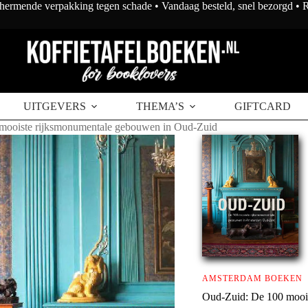
chermende verpakking tegen schade • Vandaag besteld, snel bezorgd •
UITGEVERS
THEMA’S
GIFTCARD
mooiste rijksmonumentale gebouwen in Oud-Zuid
AMSTERDAM BOEKEN
Oud-Zuid: De 100 mooi