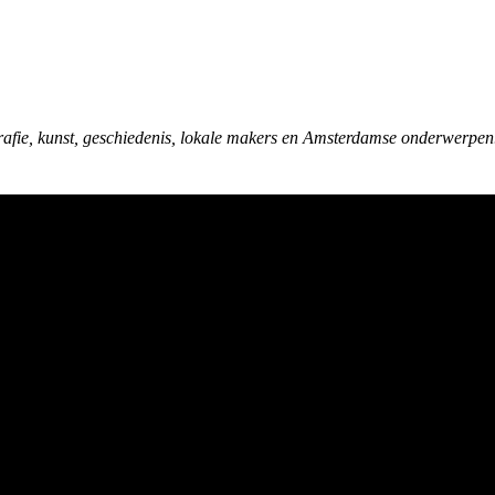
rafie, kunst, geschiedenis, lokale makers en Amsterdamse onderwerpen