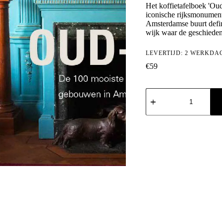
Het koffietafelboek 'Ou
iconische rijksmonumente
Amsterdamse buurt defin
wijk waar de geschieden
LEVERTIJD: 2 WERKDA
€
59
Oud-
Zuid:
De
100
mooiste
rijksmonumentale
gebouwen
in
Oud-
Zuid
aantal