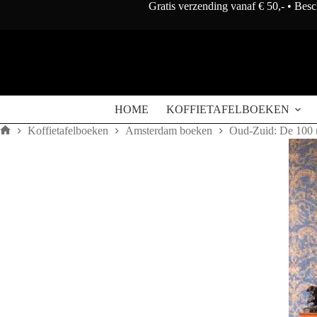
Doorgaan
Gratis verzending vanaf € 50,- • Bes
naar
artikel
HOME
KOFFIETAFELBOEKEN
Koffietafelboeken
Amsterdam boeken
Oud-Zuid: De 100 
Home