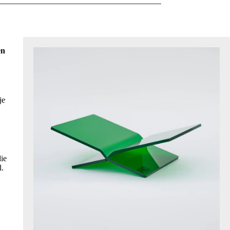
en
je
die
l.