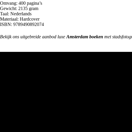
Omvang: 400 pagina’s
Gewicht: 2135 gram
Taal: Nederlands
Materiaal: Hardcover
ISBN: 9789490892074
Bekijk ons uitgebreide aanbod luxe
Amsterdam boeken
met stadsfotog