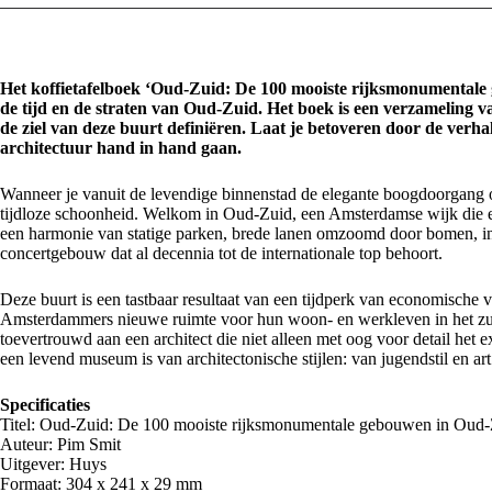
Het koffietafelboek ‘Oud-Zuid: De 100 mooiste rijksmonumentale
de tijd en de straten van Oud-Zuid. Het boek is een verzameling 
de ziel van deze buurt definiëren. Laat je betoveren door de verha
architectuur hand in hand gaan.
Wanneer je vanuit de levendige binnenstad de elegante boogdoorgang 
tijdloze schoonheid. Welkom in Oud-Zuid, een Amsterdamse wijk die e
een harmonie van statige parken, brede lanen omzoomd door bomen, in
concertgebouw dat al decennia tot de internationale top behoort.
Deze buurt is een tastbaar resultaat van een tijdperk van economische 
Amsterdammers nieuwe ruimte voor hun woon- en werkleven in het zuid
toevertrouwd aan een architect die niet alleen met oog voor detail het e
een levend museum is van architectonische stijlen: van jugendstil en a
Specificaties
Titel: Oud-Zuid: De 100 mooiste rijksmonumentale gebouwen in Oud
Auteur: Pim Smit
Uitgever: Huys
Formaat: 304 x 241 x 29 mm