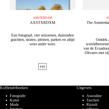
AMSTERDAM
A
AXSTXRDXM
The Amsterdam
Een fotograaf, vier seizoenen, duizenden
grachten, straten, pleinen, parken en altijd
Ontdek 
weer ander weer.
wereldberoemde
van de Ecuadora
Olivares met zi
€
40
Koffietafelboeken
Uitgevers
Fotografie
Assouline
Kunst
Taschen
Mode
Rizzoli
Interieur
teNeues