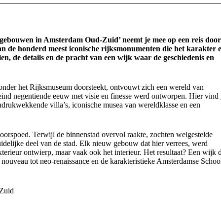
 gebouwen in Amsterdam Oud-Zuid’ neemt je mee op een reis door
van de honderd meest iconische rijksmonumenten die het karakter 
len, de details en de pracht van een wijk waar de geschiedenis en
onder het Rijksmuseum doorsteekt, ontvouwt zich een wereld van
ind negentiende eeuw met visie en finesse werd ontworpen. Hier vind 
drukwekkende villa’s, iconische musea van wereldklasse en een
voorspoed. Terwijl de binnenstad overvol raakte, zochten welgestelde
elijke deel van de stad. Elk nieuw gebouw dat hier verrees, werd
xterieur ontwierp, maar vaak ook het interieur. Het resultaat? Een wijk 
rt nouveau tot neo-renaissance en de karakteristieke Amsterdamse Schoo
-Zuid