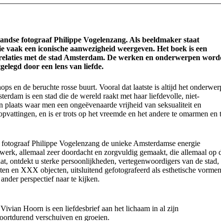
landse fotograaf Philippe Vogelenzang. Als beeldmaker staat
die vaak een iconische aanwezigheid weergeven. Het boek is een
inter-)relaties met de stad Amsterdam. De werken en onderwerpen wor
gelegd door een lens van liefde.
ps en de beruchte rosse buurt. Vooral dat laatste is altijd het onderwer
erdam is een stad die de wereld raakt met haar liefdevolle, niet-
en plaats waar men een ongeëvenaarde vrijheid van seksualiteit en
 opvattingen, en is er trots op het vreemde en het andere te omarmen en 
e fotograaf Philippe Vogelenzang de unieke Amsterdamse energie
werk, allemaal zeer doordacht en zorgvuldig gemaakt, die allemaal op 
at, ontdekt u sterke persoonlijkheden, vertegenwoordigers van de stad,
n en XXX objecten, uitsluitend gefotografeerd als esthetische vorme
nder perspectief naar te kijken.
ivian Hoorn is een liefdesbrief aan het lichaam in al zijn
oortdurend verschuiven en groeien.