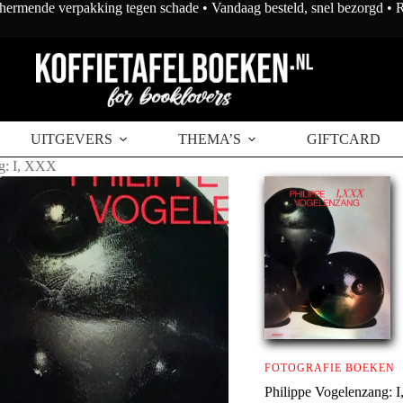
chermende verpakking tegen schade • Vandaag besteld, snel bezorgd •
 winkelwagen
UITGEVERS
THEMA’S
GIFTCARD
ng: I, XXX
FOTOGRAFIE BOEKEN
Philippe Vogelenzang: 