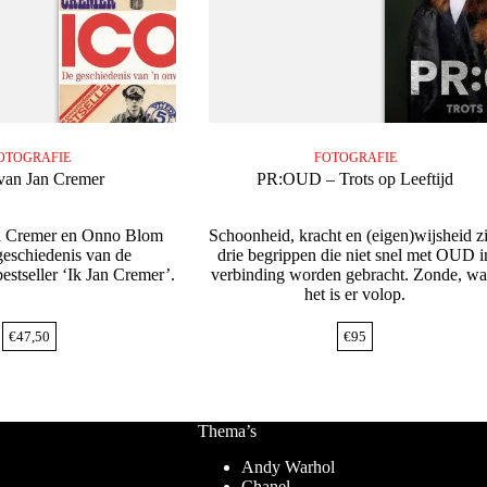
OTOGRAFIE
FOTOGRAFIE
van Jan Cremer
PR:OUD – Trots op Leeftijd
an Cremer en Onno Blom
Schoonheid, kracht en (eigen)wijsheid z
 geschiedenis van de
drie begrippen die niet snel met OUD i
estseller ‘Ik Jan Cremer’.
verbinding worden gebracht. Zonde, wa
het is er volop.
€
47,50
€
95
Thema’s
Andy Warhol
Chanel