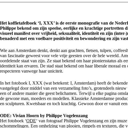
Het koffietafelboek ‘I, XXX’ is de eerste monografie van de Neder
Philippe bekend om zijn speelse, eerlijke en krachtige portretten 
visueel manifest over vrijheid, seksualiteit, identiteit en zijn (
benaderd met een voelbare positiviteit en bewondering en zijn vast
Wie aan Amsterdam denkt, denkt aan grachten, fietsen, tulpen, coffeesho
van fascinatie geweest voor vele vrije geesten over de hele wereld. Amst
oordelende staat van zijn. Ze staat bekend om haar pioniersstatus als e
identiteit kan ervaren. De stad staat bekend om haar liberale moraal en
respecteren vanwege haar uniciteit.
In het fotoboek I, XXX (wat betekent: I, Amsterdam) heeft de bekend
vastgelegd door middel van een verzameling foto’s, grotendeels nieuw 
een of andere manier die geest belichamen. Terwijl u elke pagina omsla
de gewone man, moeders en modellen. Klassieke Amsterdamse producte
en sculpturen. Kwetsbaar en toch krachtig. Gewoon door er vanuit een a
ODE: Vivian Hoorn by Philippe Vogelenzang
Het fotoboek ‘
ODE
‘ van fotograaf Philippe Vogelenzang en zijn muze V
schommelingen. Een omhelzing van plooien, rimpels en texturen, die v