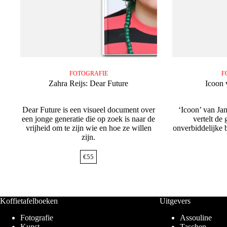
FOTOGRAFIE
F
Zahra Reijs: Dear Future
Icoon 
Dear Future is een visueel document over
‘Icoon’ van J
een jonge generatie die op zoek is naar de
vertelt de
vrijheid om te zijn wie en hoe ze willen
onverbiddelijke b
zijn.
€
55
Koffietafelboeken
Uitgevers
Fotografie
Assouline
Kunst
Taschen