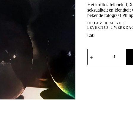
Het koffietafelboek 'I, X
seksualiteit en identite
bekende fotograaf Phi
UITGEVER:
MENDO
LEVERTIJD: 2 WERKDA
€
60
Philippe
Vogelenzang:
I,
XXX
aantal