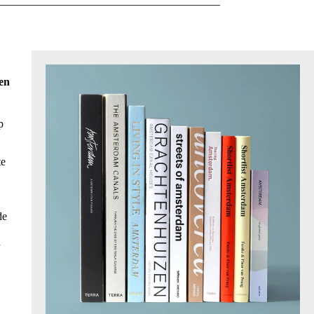
den
p
te
de
n