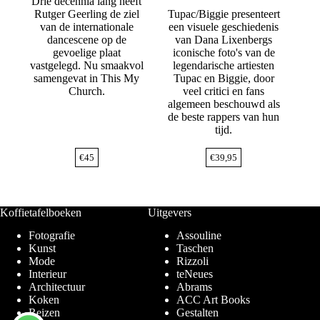
Drie decennia lang heeft
Rutger Geerling de ziel
Tupac/Biggie presenteert
van de internationale
een visuele geschiedenis
dancescene op de
van Dana Lixenbergs
gevoelige plaat
iconische foto's van de
vastgelegd. Nu smaakvol
legendarische artiesten
samengevat in This My
Tupac en Biggie, door
Church.
veel critici en fans
algemeen beschouwd als
de beste rappers van hun
tijd.
€
45
€
39,95
Koffietafelboeken
Uitgevers
Fotografie
Assouline
Kunst
Taschen
Mode
Rizzoli
Interieur
teNeues
Architectuur
Abrams
Koken
ACC Art Books
Reizen
Gestalten