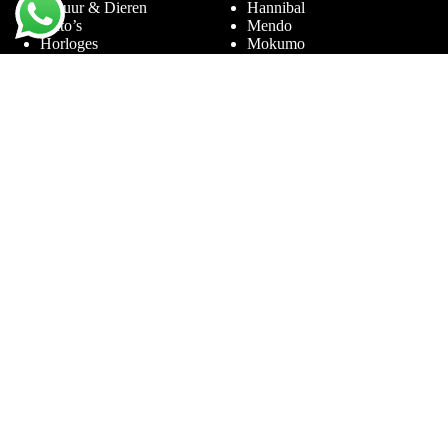
Natuur & Dieren
Hannibal
Auto’s
Mendo
Horloges
Mokumo
Entertainment & Sport
Phaidon
Amsterdam
Prestel
Limited Editions
Terra Lannoo
Thames & Hudson
Thema’s
Service
Andy Warhol
Vraag & Antwoord
Chanel
Voor bedrijven
Helmut Newton
Contact
Ibiza
Retourneren
Ferrari
Garantie & Klachten
Jimmy Nelson
Algemene
Louis Vuitton
Voorwaarden
Naaktfotografie
Privacy Policy
New York
Disclaimer
Oude Meesters
Blog
Porsche
Rolex
Sieraden
Sneakers
Street Art