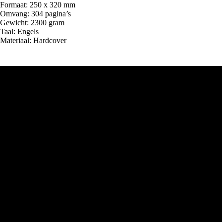
Formaat: 250 x 320 mm
Omvang: 304 pagina’s
Gewicht: 2300 gram
Taal: Engels
Materiaal: Hardcover