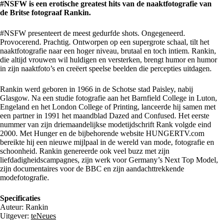
#NSFW is een erotische greatest hits van de naaktfotografie van
de Britse fotograaf Rankin.
#NSFW presenteert de meest gedurfde shots. Ongegeneerd.
Provocerend. Prachtig. Ontworpen op een supergrote schaal, tilt het
naaktfotografie naar een hoger niveau, brutaal en toch intiem. Rankin,
die altijd vrouwen wil huldigen en versterken, brengt humor en humor
in zijn naaktfoto’s en creëert speelse beelden die percepties uitdagen.
Rankin werd geboren in 1966 in de Schotse stad Paisley, nabij
Glasgow. Na een studie fotografie aan het Barnfield College in Luton,
Engeland en het London College of Printing, lanceerde hij samen met
een partner in 1991 het maandblad Dazed and Confused. Het eerste
nummer van zijn driemaandelijkse modetijdschrift Rank volgde eind
2000. Met Hunger en de bijbehorende website HUNGERTV.com
bereikte hij een nieuwe mijlpaal in de wereld van mode, fotografie en
schoonheid. Rankin genereerde ook veel buzz met zijn
liefdadigheidscampagnes, zijn werk voor Germany’s Next Top Model,
zijn documentaires voor de BBC en zijn aandachttrekkende
modefotografie.
Specificaties
Auteur: Rankin
Uitgever:
teNeues