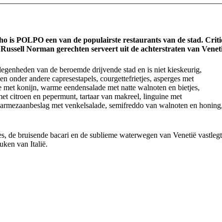
ho is POLPO een van de populairste restaurants van de stad. Criti
Russell Norman gerechten serveert uit de achterstraten van Veneti
legenheden van de beroemde drijvende stad en is niet kieskeurig,
n onder andere capresestapels, courgettefrietjes, asperges met
re met konijn, warme eendensalade met natte walnoten en bietjes,
et citroen en pepermunt, tartaar van makreel, linguine met
Parmezaanbeslag met venkelsalade, semifreddo van walnoten en honing
s, de bruisende bacari en de sublieme waterwegen van Venetië vastlegt
ken van Italië.