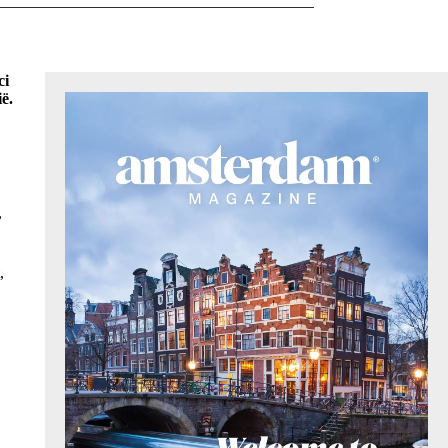
ci
ë.
,
,