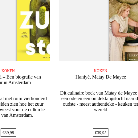
KOKEN
KOKEN
d – Een biografie van
Haniyé, Matay De Mayee
uur in Amsterdam
Dit culinaire boek van Matay de Mayee 
aat met ruim vierhonderd
een ode en een ontdekkingstocht naar 
lden zien hoe het zuur
oudste - meest authentieke - keuken te
weest voor de culturele
wereld
it van Amsterdam.
€
39,99
€
39,95