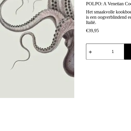
POLPO: A Venetian Co
Het smaakvolle kookbo
is een oogverblindend e
Italië.
€
39,95
POLPO:
A
Venetian
Cookbook
aantal