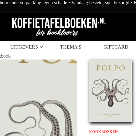
chermende verpakking tegen schade • Vandaag besteld, snel bezorgd •
UITGEVERS
THEMA’S
GIFTCARD
kbook
KOOKBOEKEN