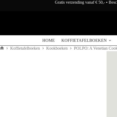
Doorgaan
Gratis verzending vanaf € 50,- • Bes
naar
artikel
HOME
KOFFIETAFELBOEKEN
Koffietafelboeken
Kookboeken
POLPO: A Venetian Coo
Home