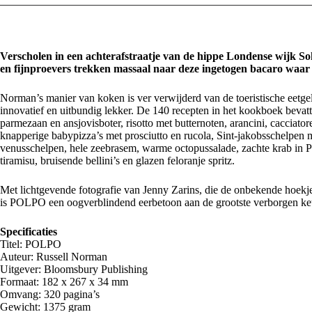
Verscholen in een achterafstraatje van de hippe Londense wijk So
en fijnproevers trekken massaal naar deze ingetogen bacaro waar 
Norman’s manier van koken is ver verwijderd van de toeristische eetge
innovatief en uitbundig lekker. De 140 recepten in het kookboek bevatte
parmezaan en ansjovisboter, risotto met butternoten, arancini, cacciato
knapperige babypizza’s met prosciutto en rucola, Sint-jakobsschelpen m
venusschelpen, hele zeebrasem, warme octopussalade, zachte krab in 
tiramisu, bruisende bellini’s en glazen feloranje spritz.
Met lichtgevende fotografie van Jenny Zarins, die de onbekende hoekje
is POLPO een oogverblindend eerbetoon aan de grootste verborgen keu
Specificaties
Titel: POLPO
Auteur: Russell Norman
Uitgever: Bloomsbury Publishing
Formaat: 182 x 267 x 34 mm
Omvang: 320 pagina’s
Gewicht: 1375 gram