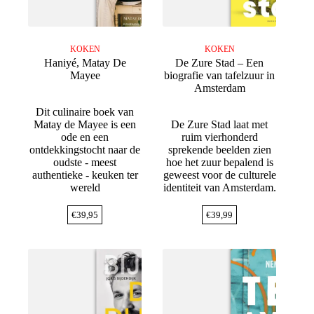
KOKEN
KOKEN
Haniyé, Matay De
De Zure Stad – Een
Mayee
biografie van tafelzuur in
Amsterdam
Dit culinaire boek van
Matay de Mayee is een
De Zure Stad laat met
ode en een
ruim vierhonderd
ontdekkingstocht naar de
sprekende beelden zien
oudste - meest
hoe het zuur bepalend is
authentieke - keuken ter
geweest voor de culturele
wereld
identiteit van Amsterdam.
€
39,95
€
39,99