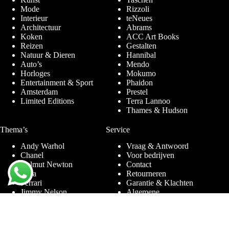
Mode
Rizzoli
Interieur
teNeues
Architectuur
Abrams
Koken
ACC Art Books
Reizen
Gestalten
Natuur & Dieren
Hannibal
Auto’s
Mendo
Horloges
Mokumo
Entertainment & Sport
Phaidon
Amsterdam
Prestel
Limited Editions
Terra Lannoo
Thames & Hudson
Thema’s
Service
Andy Warhol
Vraag & Antwoord
Chanel
Voor bedrijven
Helmut Newton
Contact
Ibiza
Retourneren
Ferrari
Garantie & Klachten
Jimmy Nelson
Algemene
Louis Vuitton
Voorwaarden
Naaktfotografie
Privacy Policy
New York
Disclaimer
Oude Meesters
Blog