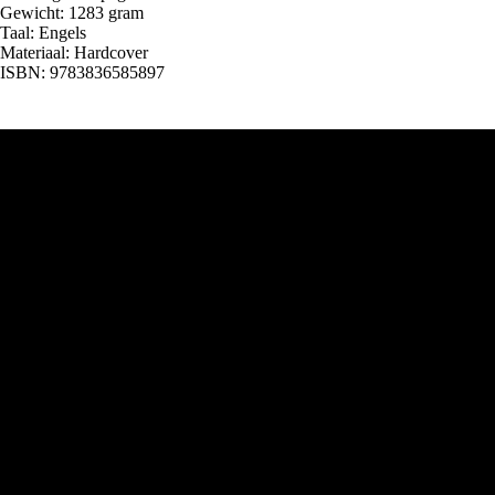
Gewicht: 1283 gram
Taal: Engels
Materiaal: Hardcover
ISBN: 9783836585897