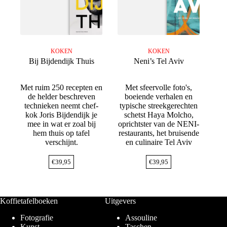
KOKEN
KOKEN
Bij Bijdendijk Thuis
Neni’s Tel Aviv
Met ruim 250 recepten en
Met sfeervolle foto's,
de helder beschreven
boeiende verhalen en
technieken neemt chef-
typische streekgerechten
kok Joris Bijdendijk je
schetst Haya Molcho,
mee in wat er zoal bij
oprichtster van de NENI-
hem thuis op tafel
restaurants, het bruisende
verschijnt.
en culinaire Tel Aviv
€
39,95
€
39,95
Koffietafelboeken
Uitgevers
Fotografie
Assouline
Kunst
Taschen