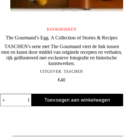
KOOKBOEKEN
The Gourmand’s Egg. A Collection of Stories & Recipes
TASCHEN's serie met The Gourmand viert de link tussen
eten en kunst door middel van originele recepten en verhalen,
rijk geïllustreerd met exclusieve fotografie en historische
kunstwerken.
UITGEVER:
TASCHEN
€
40
The
Toevoegen aan winkelwagen
Gourmand's
Egg.
A
Collection
of
Stories
&
Recipes