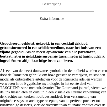
aantal
Beschrijving
Extra informatie
Gepocheerd, geklutst, gekookt, in een cocktail geklopt,
getransformeerd in een schildermedium, naar het huis van een
vijand gegooid. Als de meest opvallende van alle paradoxen,
bestaat het ei in gelukkige suspensie tussen nederig huishoudelijk
ingrediënt en altijd krachtige bron van leven.
Als een van de meest duurzame symbolen in de oudheid werden eieren
door de Romeinen gebruikt om boze geesten te verdrijven, ze stonden
model als onbetaalbare artefacten voor de Russische adel en werden
verweven in de Egyptische mythologie. In het eerste deel van
TASCHEN’s serie met cult-favoriet The Gourmand journal, vieren we
de link tussen eten en cultuur in een visuele en literaire verkenning van
de krachtpatser keuken hoofdbestanddeel. Een verzameling van
originele essays en archetype recepten, van de perfecte pocheer tot
kunstzinnige desserts, viert de diversiteit van culinaire tradities over de