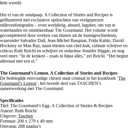
hele wereld.
Het ei van de smulpaap. A Collection of Stories and Recipes is
geïllustreerd met exclusieve opdrachten van veelgeprezen
stillevenfotografen – even weelderig, absurd, luguber, om van te
watertanden en onmiskenbaar The Gourmand. Het volume wordt
gecompleteerd door werken van titanen uit de kunstgeschiedenis,
waaronder Salvador Dalí, Jean-Michel Basquiat, Frida Kahlo, David
Hockney en Man Ray, naast teksten van chef-kok, culinair schrijver en
criticus Ruth Reichl en schrijver en redacteur Jennifer Higgie, en nog
veel meer. “In de keuken – zoals in bijna alles,” zei Reichl. “Het begint
allemaal met een ei.”
The Gourmand’s Lemon. A Collection of Stories and Recipes
De bedrieglijk eenvoudige citroen staat centraal in het kookboek ‘
The
Gourmand’s Lemon
‘, het tweede deel van TASCHEN’s
samenwerking met The Gourmand.
Specificaties
Titel: The Gourmand’s Egg. A Collection of Stories & Recipes
Auteur: Ruth Reichl
Uitgever:
Taschen
Formaat: 200 x 279 x 49 mm
Omvang: 288 pagina’s