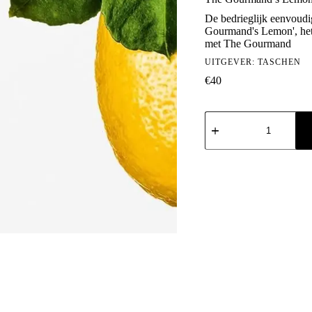
De bedrieglijk eenvoudig
Gourmand's Lemon', he
met The Gourmand
UITGEVER:
TASCHEN
€
40
The
Gourmand's
Lemon.
A
Collection
of
Stories
and
Recipes
aantal