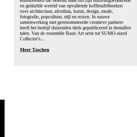
kunstboeken die bekend staat om zijn duizelingwekkende
en gedurfde wereld van opvallende koffietafelboeken
over architectuur, afrodisia, kunst, design, mode,
n
fotografie, popcultuur, stijl en reizen. In nauwe
samenwerking met gerenommeerde creatieve partners
heeft het bedrijf duizenden titels gepubliceerd in tientallen
talen. Van de essentiële Basic Art serie tot SUMO-sized
Collector's...
Meer Taschen