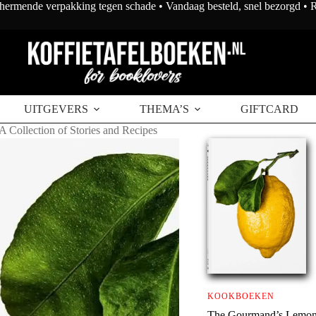
chermende verpakking tegen schade • Vandaag besteld, snel bezorgd •
UITGEVERS
THEMA’S
GIFTCARD
Collection of Stories and Recipes
KOOKBOEKEN
The Gourmand’s Lemon. 