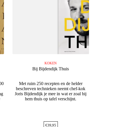
KOKEN
Bij Bijdendijk Thuis
00
Met ruim 250 recepten en de helder
beschreven technieken neemt chef-kok
ng
Joris Bijdendijk je mee in wat er zoal bij
e
hem thuis op tafel verschijnt.
€
39,95