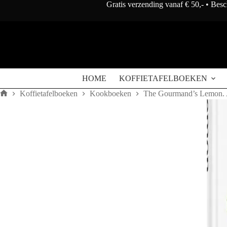
Doorgaan
Gratis verzending vanaf € 50,- • Bes
naar
artikel
HOME
KOFFIETAFELBOEKEN
Koffietafelboeken
Kookboeken
The Gourmand’s Lemon. A 
Home