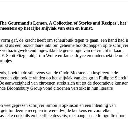
‘The Gourmand’s Lemon. A Collection of Stories and Recipes’, het
ters op het rijke snijvlak van eten en kunst.
e vorm gaf, de kracht heeft om scheurbuik tegen te gaan, een hand had i
uikt als een onzichtbare inkt om geheime boodschappen op te schrijve
 de verbazingwekkend ingewikkelde genealogie van de vrucht in kaart,
n, F. Scott Fitzgerald, Tom Wolfe en James Joyce en onderzoekt de unie
ampjes.
nis, boeit in de stillevens van de Oude Meesters en inspireerde de
oenen zijn ook te vinden op het snijvlak van design in Philippe Starck’
e aanwezigheid van citroenen strekt zich uit tot de decoratieve kunsten
de Bloomsbury Group vond citroenen verstrikt in hun literaire
 en veelgeprezen schrijver Simon Hopkinson en een inleiding van
n-geïnfundeerde recepten in wereldwijde keukens en voor elke
ssieke cocktails en heerlijke desserts, met aangepaste fotografie door