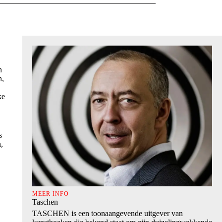
n
n,
ke
s
,
MEER INFO
Taschen
TASCHEN is een toonaangevende uitgever van