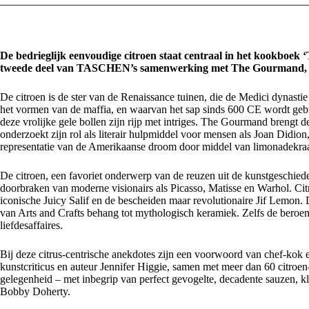
De bedrieglijk eenvoudige citroen staat centraal in het kookboek 
tweede deel van TASCHEN’s samenwerking met The Gourmand, mees
De citroen is de ster van de Renaissance tuinen, die de Medici dynasti
het vormen van de maffia, en waarvan het sap sinds 600 CE wordt gebr
deze vrolijke gele bollen zijn rijp met intriges. The Gourmand brengt
onderzoekt zijn rol als literair hulpmiddel voor mensen als Joan Didio
representatie van de Amerikaanse droom door middel van limonadekra
De citroen, een favoriet onderwerp van de reuzen uit de kunstgeschiede
doorbraken van moderne visionairs als Picasso, Matisse en Warhol. Citr
iconische Juicy Salif en de bescheiden maar revolutionaire Jif Lemon. D
van Arts and Crafts behang tot mythologisch keramiek. Zelfs de beroem
liefdesaffaires.
Bij deze citrus-centrische anekdotes zijn een voorwoord van chef-kok
kunstcriticus en auteur Jennifer Higgie, samen met meer dan 60 citroe
gelegenheid – met inbegrip van perfect gevogelte, decadente sauzen, kla
Bobby Doherty.