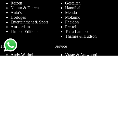
Reizen
Gestalten
Natuur & Dieren
Hannibal
Auto’s
Mendo
Horloges
Mokumo
Entertainment & Sport
Phaidon
Amsterdam
Prestel
Limited Editions
Terra Lannoo
Thames & Hudson
Thema’s
Service
Andy Warhol
Vraag & Antwoord
Chanel
Voor bedrijven
Helmut Newton
Contact
Ibiza
Retourneren
Ferrari
Garantie & Klachten
Jimmy Nelson
Algemene
Louis Vuitton
Voorwaarden
Naaktfotografie
Privacy Policy
New York
Disclaimer
Oude Meesters
Blog
Porsche
Rolex
Sieraden
Sneakers