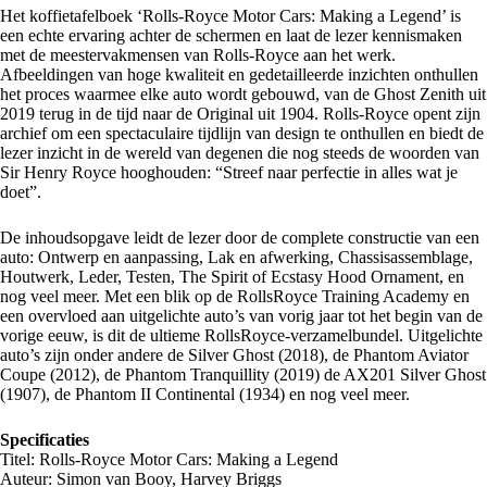
Het koffietafelboek ‘Rolls-Royce Motor Cars: Making a Legend’ is
een echte ervaring achter de schermen en laat de lezer kennismaken
met de meestervakmensen van Rolls-Royce aan het werk.
Afbeeldingen van hoge kwaliteit en gedetailleerde inzichten onthullen
het proces waarmee elke auto wordt gebouwd, van de Ghost Zenith uit
2019 terug in de tijd naar de Original uit 1904. Rolls-Royce opent zijn
archief om een spectaculaire tijdlijn van design te onthullen en biedt de
lezer inzicht in de wereld van degenen die nog steeds de woorden van
Sir Henry Royce hooghouden: “Streef naar perfectie in alles wat je
doet”.
De inhoudsopgave leidt de lezer door de complete constructie van een
auto: Ontwerp en aanpassing, Lak en afwerking, Chassisassemblage,
Houtwerk, Leder, Testen, The Spirit of Ecstasy Hood Ornament, en
nog veel meer. Met een blik op de RollsRoyce Training Academy en
een overvloed aan uitgelichte auto’s van vorig jaar tot het begin van de
vorige eeuw, is dit de ultieme RollsRoyce-verzamelbundel. Uitgelichte
auto’s zijn onder andere de Silver Ghost (2018), de Phantom Aviator
Coupe (2012), de Phantom Tranquillity (2019) de AX201 Silver Ghost
(1907), de Phantom II Continental (1934) en nog veel meer.
Specificaties
Titel: Rolls-Royce Motor Cars: Making a Legend
Auteur: Simon van Booy, Harvey Briggs