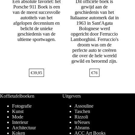
Een absolute favoriet: het
Dit officiële boek is
Porsche 911 Boek is een
gewijd aan de
van de meest succesvolle
geschiedenis van het
autotitels van het
Italiaanse automerk dat in
afgelopen decennium en
1963 in Sant'Agata
belicht de unieke
Bolognese werd
geschiedenis van de
opgericht door Ferruccio
ultieme sportwagen.
Lamborghini. Ferruccio's
droom was om de
perfecte auto te creëren
die over de hele wereld
gewild en beroemd zijn.
€
39,95
€
76
Koffietafelboeken
Uitgevers
Fotografie
Assouline
Kunst
Taschen
Mode
Rizzoli
Interieur
teNeues
Architectuur
Abrams
Koken
ACC Art Books